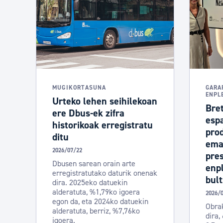
MUGIKORTASUNA
GARA
ENPL
Urteko lehen seihilekoan
Bre
ere Dbus-ek zifra
espa
historikoak erregistratu
prod
ditu
ema
2026/07/22
pre
Dbusen sarean orain arte
enp
erregistratutako daturik onenak
bult
dira. 2025eko datuekin
alderatuta, %1,79ko igoera
2026/
egon da, eta 2024ko datuekin
Obra
alderatuta, berriz, %7,76ko
dira,
igoera.