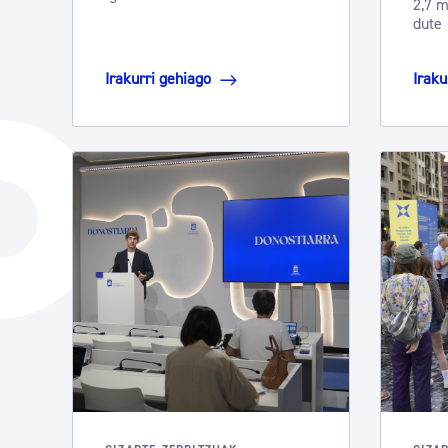
2,7 m
dute
Irakurri gehiago
Iraku