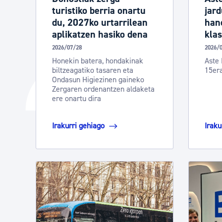
turistiko berria onartu
jard
du, 2027ko urtarrilean
hand
aplikatzen hasiko dena
klas
2026/07/28
2026/
Honekin batera, hondakinak
Aste 
biltzeagatiko tasaren eta
15er
Ondasun Higiezinen gaineko
Zergaren ordenantzen aldaketa
ere onartu dira
Irakurri gehiago
Iraku