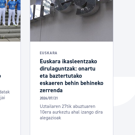
EUSKARA
Euskara ikasleentzako
dirulaguntzak: onartu
o
eta baztertutako
eskaeren behin behineko
zerrenda
datak
jai
2026/07/21
Uztailaren 27tik abuztuaren
10era aurkeztu ahal izango dira
alegazioak