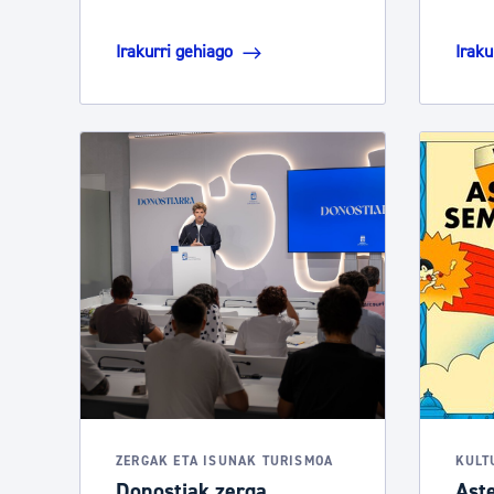
Irakurri gehiago
Iraku
ZERGAK ETA ISUNAK TURISMOA
KULT
Donostiak zerga
Ast