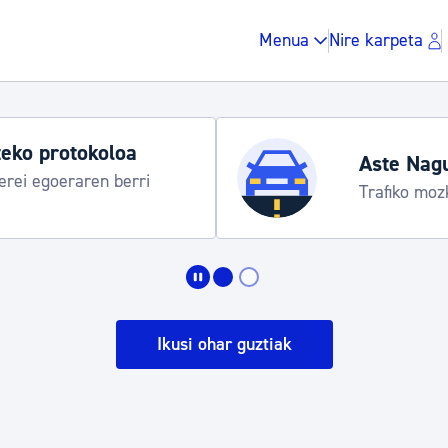
Menua
Nire karpeta
Udako ordut
araua
Udalinfo, Dono
Urgull, Honda
Zergak eta isunak
Etxebizitza eta hirig
Ikusi ohar guztiak
Gune publikoa, ho