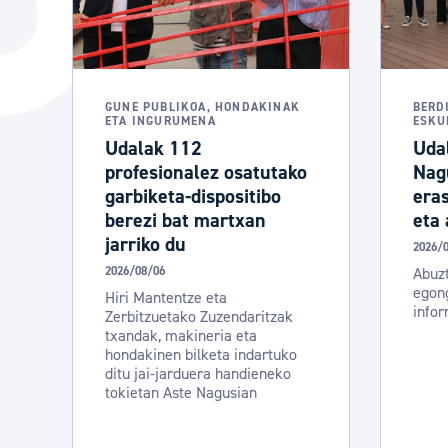
Hiria
Aktualita
Hiria orain
Albisteak
Hiria ezagutu
Abisuak
GUNE PUBLIKOA, HONDAKINAK
BERD
ETA INGURUMENA
ESKU
Etorkizuneko hiria
Kultur ag
Udalak 112
Udal
profesionalez osatutako
Nagu
garbiketa-dispositibo
eras
berezi bat martxan
eta 
jarriko du
2026/
2026/08/06
Abuzt
egong
Hiri Mantentze eta
infor
Zerbitzuetako Zuzendaritzak
txandak, makineria eta
hondakinen bilketa indartuko
ditu jai-jarduera handieneko
tokietan Aste Nagusian