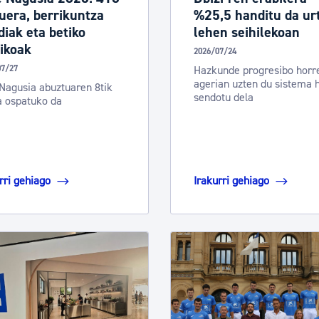
uera, berrikuntza
%25,5 handitu da ur
iak eta betiko
lehen seihilekoan
ikoak
2026/07/24
07/27
Hazkunde progresibo horr
agerian uzten du sistema h
Nagusia abuztuaren 8tik
sendotu dela
a ospatuko da
rri gehiago
Irakurri gehiago