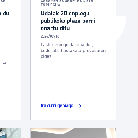
NAK
GARAPEN EKONOMIKOA ETA
ENPLEGUA
n du
Udalak 20 enplegu
publikoko plaza berri
onartu ditu
2026/07/16
Laster egingo da deialdia,
bederatzi hautaketa-prozesuren
bidez
a %
Irakurri gehiago