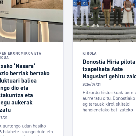
PEN EKONOMIKOA ETA
KIROLA
EGUA
Donostia Hiria pilota
txako ‘Nasara’
txapelketa Aste
zio berriak bertako
Nagusiari gehitu zai
uktuari balioa
2026/07/21
ngo dio eta
Hitzordu historikoak bere 
stakuntza eta
aurreratu ditu, Donostiako 
legu aukerak
egitarauak kirol ekitaldi
zatu
handienetako bat izateko
07/21
k aurtengo udan hasiko
 6 hilabete iraungo dute eta