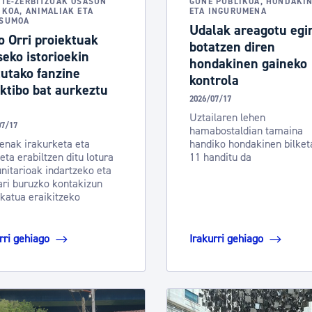
RTE-ZERBITZUAK OSASUN
GUNE PUBLIKOA, HONDAKI
IKOA, ANIMALIAK ETA
ETA INGURUMENA
SUMOA
Udalak areagotu egi
 Orri proiektuak
botatzen diren
eko istorioekin
hondakinen gaineko
utako fanzine
kontrola
ktibo bat aurkeztu
2026/07/17
Uztailaren lehen
07/17
hamabostaldian tamaina
enak irakurketa eta
handiko hondakinen bilket
eta erabiltzen ditu lotura
11 handitu da
itarioak indartzeko eta
ri buruzko kontakizun
katua eraikitzeko
rri gehiago
Irakurri gehiago