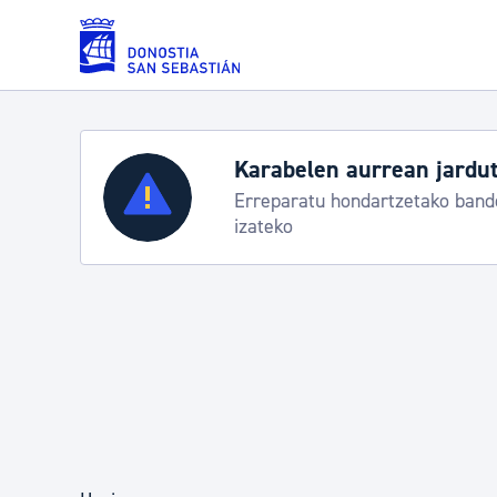
Eduki nagusira joan
Zerbitzuak
Aste Nagusia 2026: egit
Abuztuak 8-15
Errolda eta gai pertsonalak
Gizarte-zerbitzuak
Mugikortasuna