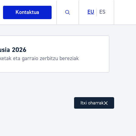
Buscar
EU
ES
Kontaktua
egiak eta zerbitzuak
stia Kirola, Donostia Kultura, San Telmo,
lea, Turismoa
intza
Itxi oharrak
ndakinak eta ingurumena