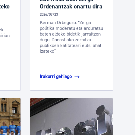
teko
Ordenantzak onartu dira
2026/07/23
Kerman Orbegozo: "Zerga
politika moderatu eta arduratsu
ek
baten aldeko bidetik jarraitzen
irian
dugu, Donostiako zerbitzu
publikoen kalitateari eutsi ahal
izateko"
Irakurri gehiago