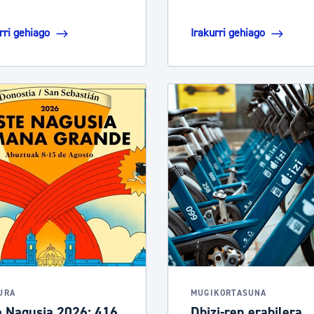
rri gehiago
Irakurri gehiago
URA
MUGIKORTASUNA
e Nagusia 2026: 416
Dbizi-ren erabilera