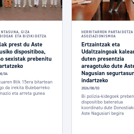
tea
Udal administrazioa
Iragarki ofizialen taula
Egutegi fiskala
INTASUNA, GIZA
HERRITARREN PARTAIDETZA
BIDEAK ETA BIZIKIDETZA
ASOZIAZIONISMOA
enda
Gardentasun ataria
ak prest du Aste
Ertzaintzak eta
siko dispositiboa,
Udaltzaingoak kalea
o sexistak prebenitu
duten presentzia
artatzeko
areagotuko dute Ast
Nagusian segurtasu
08/04
indartzeko
uaren 8tik 15era bitartean
o da irekita Bulebarreko
2026/08/03
mazio eta arreta gunea
Bi polizia-kidegoek preben
dispositibo bateratua
koordinatu dute Donostiak
Aste Nagusiari begira