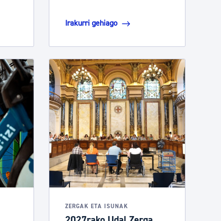
Irakurri gehiago
ZERGAK ETA ISUNAK
2027rako Udal Zerga