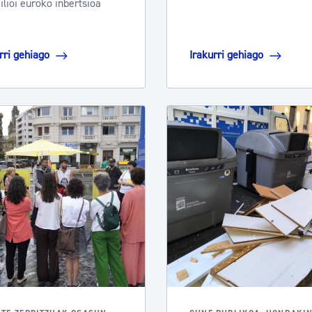
ilioi euroko inbertsioa
rri gehiago
Irakurri gehiago