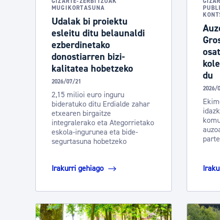
GIZARTE-ZERBITZUAK
GIZA
MUGIKORTASUNA
PUBL
KONT
Udalak bi proiektu
Auzo
esleitu ditu belaunaldi
Gros
ezberdinetako
osat
donostiarren bizi-
kole
kalitatea hobetzeko
du
2026/07/21
2026/
2,15 milioi euro inguru
Ekim
bideratuko ditu Erdialde zahar
idazk
etxearen birgaitze
komun
integralerako eta Ategorrietako
auzoa
eskola-ingurunea eta bide-
parte
segurtasuna hobetzeko
Irakurri gehiago
Iraku