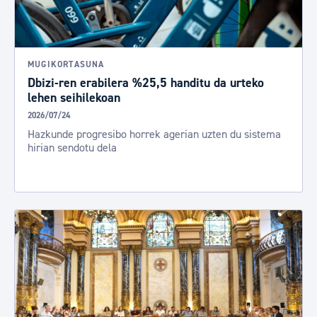
MUGIKORTASUNA
Dbizi-ren erabilera %25,5 handitu da urteko
lehen seihilekoan
2026/07/24
Hazkunde progresibo horrek agerian uzten du sistema
hirian sendotu dela