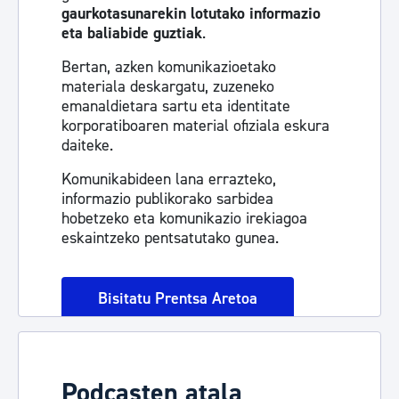
gaurkotasunarekin lotutako informazio
eta baliabide guztiak
.
Bertan, azken komunikazioetako
materiala deskargatu, zuzeneko
emanaldietara sartu eta identitate
korporatiboaren material ofiziala eskura
daiteke.
Komunikabideen lana errazteko,
informazio publikorako sarbidea
hobetzeko eta komunikazio irekiagoa
eskaintzeko pentsatutako gunea.
Bisitatu Prentsa Aretoa
Podcasten atala