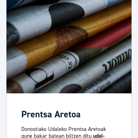
Prentsa Aretoa
Donostiako Udaleko Prentsa Aretoak
gune bakar batean biltzen ditu
udal-