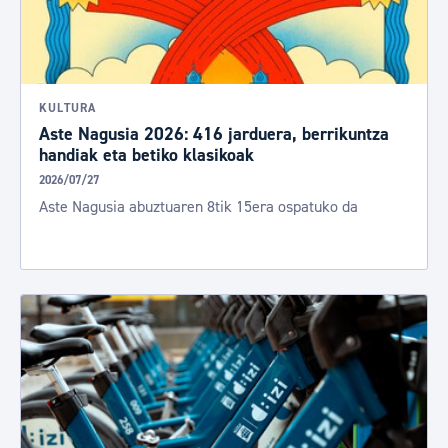
KULTURA
Aste Nagusia 2026: 416 jarduera, berrikuntza
handiak eta betiko klasikoak
2026/07/27
Aste Nagusia abuztuaren 8tik 15era ospatuko da