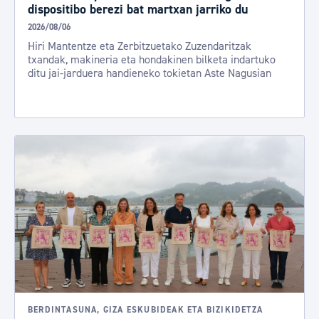
dispositibo berezi bat martxan jarriko du
2026/08/06
Hiri Mantentze eta Zerbitzuetako Zuzendaritzak
txandak, makineria eta hondakinen bilketa indartuko
ditu jai-jarduera handieneko tokietan Aste Nagusian
BERDINTASUNA, GIZA ESKUBIDEAK ETA BIZIKIDETZA