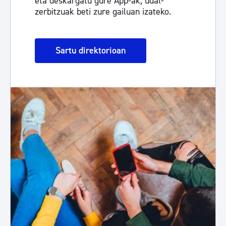
eta deskargatu gure App-ak, udal-
zerbitzuak beti zure gailuan izateko.
Sartu direktorioan