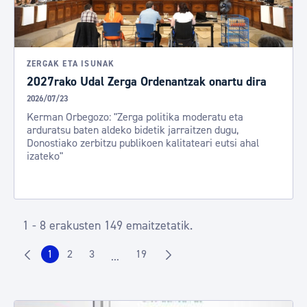
ZERGAK ETA ISUNAK
2027rako Udal Zerga Ordenantzak onartu dira
2026/07/23
Kerman Orbegozo: "Zerga politika moderatu eta
arduratsu baten aldeko bidetik jarraitzen dugu,
Donostiako zerbitzu publikoen kalitateari eutsi ahal
izateko"
1 - 8 erakusten 149 emaitzetatik.
1
2
3
19
...
Orrialdea
Orrialdea
Orrialdea
Orrialdea
Intermediate Pages Use TAB to navigate.