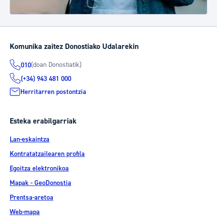
Komunika zaitez Donostiako Udalarekin
(doan Donostiatik)
010
(+34) 943 481 000
Herritarren postontzia
Esteka erabilgarriak
Lan-eskaintza
Kontratatzailearen profila
Egoitza elektronikoa
Mapak - GeoDonostia
Prentsa-aretoa
Web-mapa