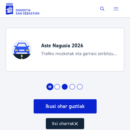
Eduki nagusira joan
Buscar
Aste Nagusia 2026
Trafiko mozketak eta garraio zerbitzu
bereziak
Ikusi ohar guztiak
Itxi oharrak