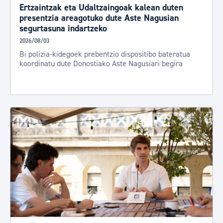
Ertzaintzak eta Udaltzaingoak kalean duten
presentzia areagotuko dute Aste Nagusian
segurtasuna indartzeko
2026/08/03
Bi polizia-kidegoek prebentzio dispositibo bateratua
koordinatu dute Donostiako Aste Nagusiari begira