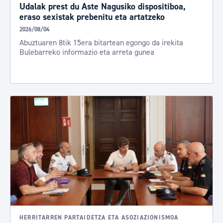
Udalak prest du Aste Nagusiko dispositiboa,
eraso sexistak prebenitu eta artatzeko
2026/08/04
Abuztuaren 8tik 15era bitartean egongo da irekita
Bulebarreko informazio eta arreta gunea
HERRITARREN PARTAIDETZA ETA ASOZIAZIONISMOA