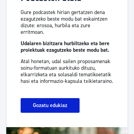
Gure podcastek hirian gertatzen dena
ezagutzeko beste modu bat eskaintzen
dizute: erosoa, hurbila eta zure
erritmoan.
Udalaren bizitzara hurbiltzeko eta bere
proiektuak ezagutzeko beste modu bat.
Atal honetan, udal sailen proposamenak
soinu-formatuan aurkituko dituzu,
elkarrizketa eta solasaldi tematikoetatik
hasi eta informazio-kapsula txikietaraino.
Gozatu edukiaz