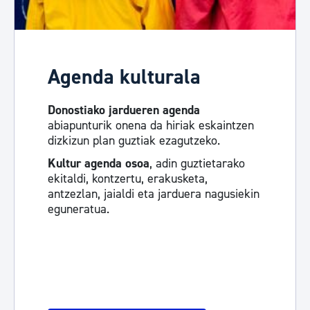
Agenda kulturala
Donostiako jardueren agenda
abiapunturik onena da hiriak eskaintzen
dizkizun plan guztiak ezagutzeko.
Kultur agenda osoa
, adin guztietarako
ekitaldi, kontzertu, erakusketa,
antzezlan, jaialdi eta jarduera nagusiekin
eguneratua.