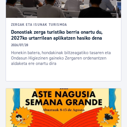
ZERGAK ETA ISUNAK TURISMOA
Donostiak zerga turistiko berria onartu du,
2027ko urtarrilean aplikatzen hasiko dena
2026/07/28
Honekin batera, hondakinak biltzeagatiko tasaren eta
Ondasun Higiezinen gaineko Zergaren ordenantzen
aldaketa ere onartu dira