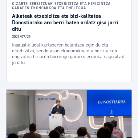
GIZARTE-ZERBITZUAK ETXEBIZITZA ETA HIRIGINTZA
GARAPEN EKONOMIKOA ETA ENPLEGUA
Alkateak etxebizitza eta bizi-kalitatea
Donostiarako aro berri baten ardatz gisa jarri
ditu
2026/07/29
Insaustik udal kurtsoaren balantzea egin du eta
etxebizitza, sendotasun ekonomikoa eta herritarren
ongizatea hiriaren hurrengo garaiko erronka nagusitzat
jo ditu