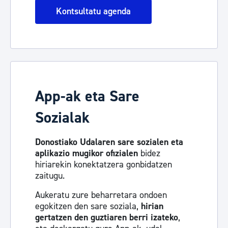
Kontsultatu agenda
App-ak eta Sare
Sozialak
Donostiako Udalaren sare sozialen eta
aplikazio mugikor ofizialen
bidez
hiriarekin konektatzera gonbidatzen
zaitugu.
Aukeratu zure beharretara ondoen
egokitzen den sare soziala,
hirian
gertatzen den guztiaren berri izateko
,