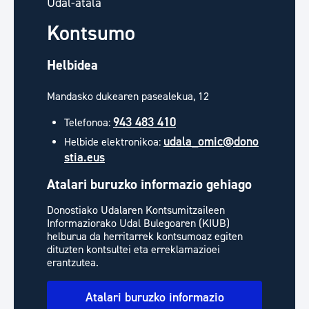
Udal-atala
Kontsumo
Helbidea
Mandasko dukearen pasealekua, 12
943 483 410
Telefonoa:
udala_omic@dono
Helbide elektronikoa:
stia.eus
Atalari buruzko informazio gehiago
Donostiako Udalaren Kontsumitzaileen
Informaziorako Udal Bulegoaren (KIUB)
helburua da herritarrek kontsumoaz egiten
dituzten kontsultei eta erreklamazioei
erantzutea.
Atalari buruzko informazio