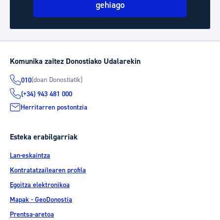
gehiago
Komunika zaitez Donostiako Udalarekin
(doan Donostiatik)
010
(+34) 943 481 000
Herritarren postontzia
Esteka erabilgarriak
Lan-eskaintza
Kontratatzailearen profila
Egoitza elektronikoa
Mapak - GeoDonostia
Prentsa-aretoa