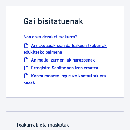
Gai bisitatuenak
Non aska dezaket txakurra?
Arriskutsuak izan daitezkeen txakurrak
edukitzeko baimena
Animalia izurrien jakinarazpenak
Erregistro Sanitarioan izen ematea
Kontsumoaren inguruko kontsultak eta
kexak
Txakurrak eta maskotak