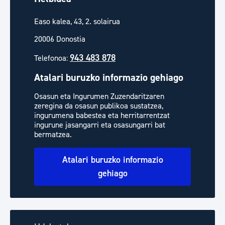
Easo kalea, 43, 2. solairua
20006 Donostia
943 483 878
Telefonoa:
Atalari buruzko informazio gehiago
Osasun eta Ingurumen Zuzendaritzaren
zeregina da osasun publikoa sustatzea,
ingurumena babestea eta herritarrentzat
ingurune jasangarri eta osasungarri bat
bermatzea.
Atalari buruzko informazio
gehiago