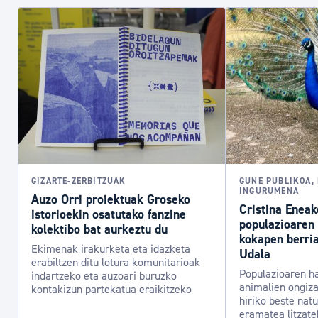
GIZARTE-ZERBITZUAK
GUNE PUBLIKOA,
INGURUMENA
Auzo Orri proiektuak Groseko
Cristina Enea
istorioekin osatutako fanzine
populazioaren 
kolektibo bat aurkeztu du
kokapen berria
Ekimenak irakurketa eta idazketa
Udala
erabiltzen ditu lotura komunitarioak
Populazioaren h
indartzeko eta auzoari buruzko
animalien ongiz
kontakizun partekatua eraikitzeko
hiriko beste nat
eramatea litzat