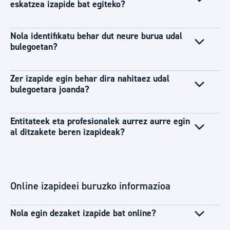
eskatzea izapide bat egiteko?
Nola identifikatu behar dut neure burua udal
bulegoetan?
Zer izapide egin behar dira nahitaez udal
bulegoetara joanda?
Entitateek eta profesionalek aurrez aurre egin
al ditzakete beren izapideak?
Online izapideei buruzko informazioa
Nola egin dezaket izapide bat online?