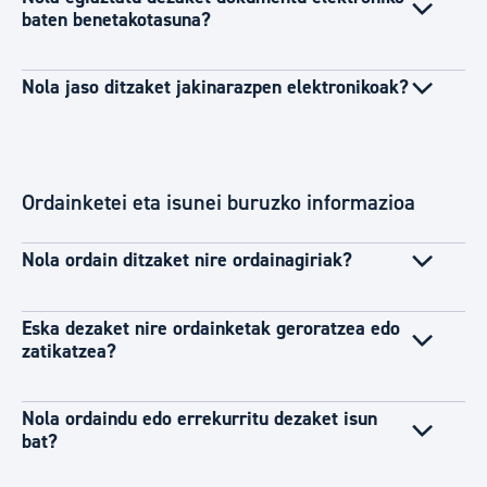
baten benetakotasuna?
Nola jaso ditzaket jakinarazpen elektronikoak?
Ordainketei eta isunei buruzko informazioa
Nola ordain ditzaket nire ordainagiriak?
Eska dezaket nire ordainketak geroratzea edo
zatikatzea?
Nola ordaindu edo errekurritu dezaket isun
bat?