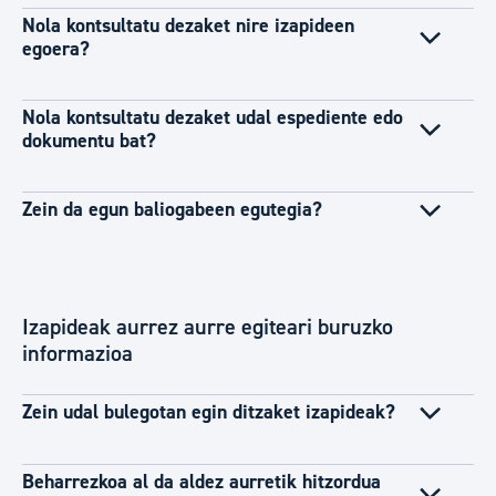
Nola kontsultatu dezaket nire izapideen
egoera?
Nola kontsultatu dezaket udal espediente edo
dokumentu bat?
Zein da egun baliogabeen egutegia?
Izapideak aurrez aurre egiteari buruzko
informazioa
Zein udal bulegotan egin ditzaket izapideak?
Beharrezkoa al da aldez aurretik hitzordua