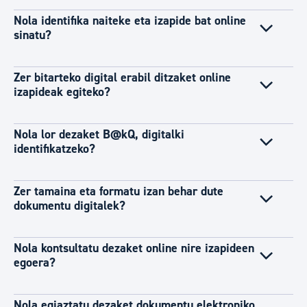
Nola identifika naiteke eta izapide bat online
sinatu?
Zer bitarteko digital erabil ditzaket online
izapideak egiteko?
Nola lor dezaket B@kQ, digitalki
identifikatzeko?
Zer tamaina eta formatu izan behar dute
dokumentu digitalek?
Nola kontsultatu dezaket online nire izapideen
egoera?
Nola egiaztatu dezaket dokumentu elektroniko