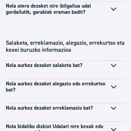
Nola atera dezaket nire ibilgailua udal
gordailutik, garabiak eraman badit?
Salaketa, erreklamazio, alegazio, errekurtso eta
kexei buruzko informazioa
Nola aurkez dezaket salaketa bat?
Nola aurkez dezaket alegazio edo errekurtso
bat?
Nola aurkez dezaket erreklamazio bat?
Nola bidaliko dizkiot Udalari nire kexak edo