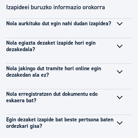
Izapideei buruzko informazio orokorra
Nola aurkituko dut egin nahi dudan izapidea?
Nola egiazta dezaket izapide hori egin
dezakedala?
Nola jakingo dut tramite hori online egin
dezakedan ala ez?
Nola erregistratzen dut dokumentu edo
eskaera bat?
Egin dezaket izapide bat beste pertsona baten
ordezkari gisa?