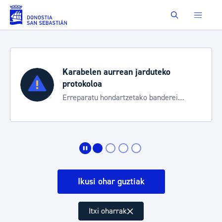
Eduki nagusira joan
Buscar
Karabelen aurrean jarduteko
protokoloa
Erreparatu hondartzetako banderei
egoeraren berri izateko
Ikusi ohar guztiak
Itxi oharrak