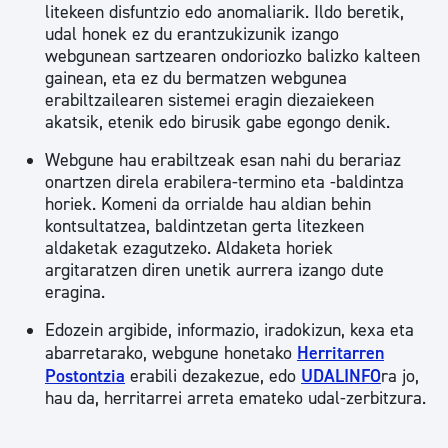
litekeen disfuntzio edo anomaliarik. Ildo beretik,
udal honek ez du erantzukizunik izango
webgunean sartzearen ondoriozko balizko kalteen
gainean, eta ez du bermatzen webgunea
erabiltzailearen sistemei eragin diezaiekeen
akatsik, etenik edo birusik gabe egongo denik.
Webgune hau erabiltzeak esan nahi du berariaz
onartzen direla erabilera-termino eta -baldintza
horiek. Komeni da orrialde hau aldian behin
kontsultatzea, baldintzetan gerta litezkeen
aldaketak ezagutzeko. Aldaketa horiek
argitaratzen diren unetik aurrera izango dute
eragina.
Edozein argibide, informazio, iradokizun, kexa eta
abarretarako, webgune honetako
Herritarren
Postontzia
erabili dezakezue, edo
UDALINFO
ra jo,
hau da, herritarrei arreta emateko udal-zerbitzura.