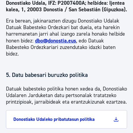
Donostiako Udala, IFZ: P2007400A; helbidea: Ijentea
kalea, 1, 20003 Donostia / San Sebastián (Gipuzkoa).
Era berean, jakinarazten dizugu Donostiako Udalak
Datuak Babesteko Ordezkari bat duela, eta harekin
harremanetan jarri ahal izango zarela honako helbide
honen bidez:
dbo@donostia.eus
, edo Datuak
Babesteko Ordezkariari zuzendutako idazki baten
bidez.
5. Datu babesari buruzko politika
Datuak babesteko politika honen xedea da, Donostiako
Udalaren Jarduketan datu pertsonalak tratatzeko
printzipioak, jarraibideak eta erantzukizunak ezartzea.
Donostiako Udaleko pribatutasun politika