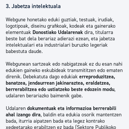
3. Jabetza intelektuala
Webgune honetako eduki guztiak, testuak, irudiak,
logotipoak, diseinu grafikoak, kodeak eta gainerako
elementuak
Donostiako Udalarenak
dira, titularra
beste bat dela berariaz adierazi ezean, eta jabetza
intelektualari eta industrialari buruzko legeriak
babestuta daude.
Webgunean sartzeak edo nabigatzeak ez du esan nahi
edukien gaineko eskubideak transmititzen edo ematen
direnik. Debekatuta dago edukiak
erreproduzitzea,
banatzea, jendaurrean jakinaraztea, eraldatzea,
berrerabiltzea edo ustiatzeko beste edozein modu
,
udalaren berariazko baimenik gabe.
Udalaren
dokumentuak eta informazioa berrerabili
ahal izango dira
, baldin eta edukia osorik mantentzen
bada, iturria aipatzen bada eta legez kontrako
xedeetarako erabiltzen ez bada (Sektore Publikoko