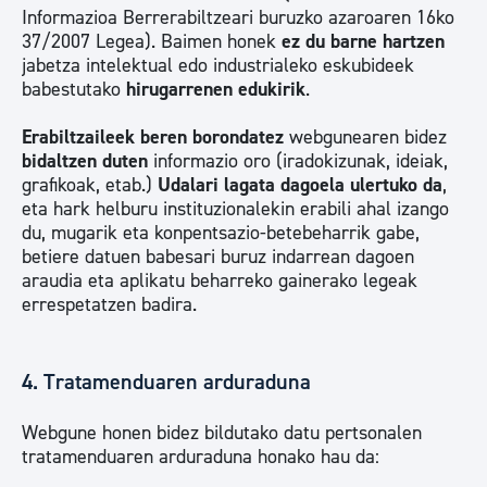
Informazioa Berrerabiltzeari buruzko azaroaren 16ko
37/2007 Legea). Baimen honek
ez du barne hartzen
jabetza intelektual edo industrialeko eskubideek
babestutako
hirugarrenen edukirik
.
Erabiltzaileek beren borondatez
webgunearen bidez
bidaltzen duten
informazio oro (iradokizunak, ideiak,
grafikoak, etab.)
Udalari lagata dagoela ulertuko da
,
eta hark helburu instituzionalekin erabili ahal izango
du, mugarik eta konpentsazio-betebeharrik gabe,
betiere datuen babesari buruz indarrean dagoen
araudia eta aplikatu beharreko gainerako legeak
errespetatzen badira.
4. Tratamenduaren arduraduna
Webgune honen bidez bildutako datu pertsonalen
tratamenduaren arduraduna honako hau da: