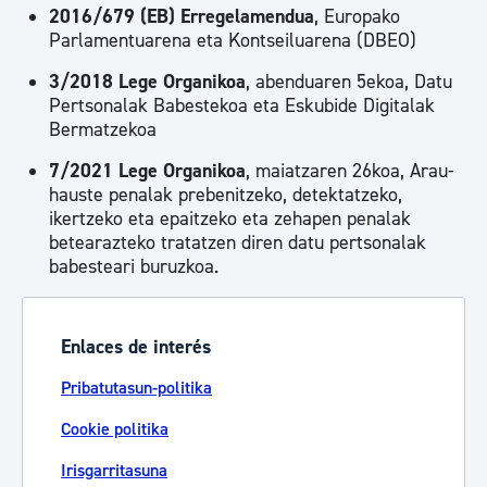
2016/679 (EB) Erregelamendua
, Europako
Parlamentuarena eta Kontseiluarena (DBEO)
3/2018 Lege Organikoa
, abenduaren 5ekoa, Datu
Pertsonalak Babestekoa eta Eskubide Digitalak
Bermatzekoa
7/2021 Lege Organikoa
, maiatzaren 26koa, Arau-
hauste penalak prebenitzeko, detektatzeko,
ikertzeko eta epaitzeko eta zehapen penalak
betearazteko tratatzen diren datu pertsonalak
babesteari buruzkoa.
Enlaces de interés
Pribatutasun-politika
Cookie politika
Irisgarritasuna