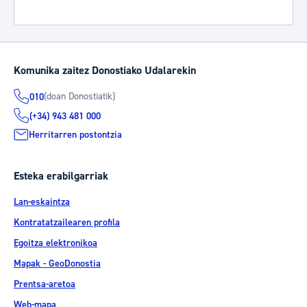
Komunika zaitez Donostiako Udalarekin
(doan Donostiatik)
010
(+34) 943 481 000
Herritarren postontzia
Esteka erabilgarriak
Lan-eskaintza
Kontratatzailearen profila
Egoitza elektronikoa
Mapak - GeoDonostia
Prentsa-aretoa
Web-mapa