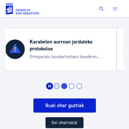
Eduki nagusira joan
Buscar
Aste Nagusia 2026
Trafiko mozketak eta garraio zerbitzu
bereziak
Ikusi ohar guztiak
Itxi oharrak