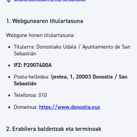
1. Webgunearen titulartasuna
Webgune honen titulartasuna:
Titularra: Donostiako Udala / Ayuntamiento de San
Sebastián
IFZ: P2007400A
Posta-helbidea: I
jentea, 1, 20003 Donostia / San
Sebastián
Telefonoa: 010
Domeinua:
https://www.donostia.eus
2. Erabilera baldintzak eta terminoak