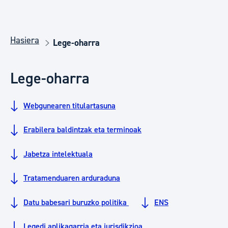
Hasiera
Lege-oharra
Lege-oharra
Webgunearen titulartasuna
Erabilera baldintzak eta terminoak
Jabetza intelektuala
Tratamenduaren arduraduna
Datu babesari buruzko politika
ENS
Legedi aplikagarria eta jurisdikzioa