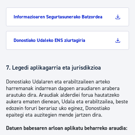
Informazioaren Segurtasunerako Batzordea
Donostiako Udaleko ENS ziurtagiria
7. Legedi aplikagarria eta jurisdikzioa
Donostiako Udalaren eta erabiltzaileen arteko
harremanak indarrean dagoen araudiaren arabera
arautuko dira. Araudiak alderdiei forua hautatzeko
aukera ematen dienean, Udala eta erabiltzailea, beste
edozein foruri berariaz uko eginez, Donostiako
epaitegi eta auzitegien mende jartzen dira.
Datuen babesaren arloan aplikatu beharreko araudia: