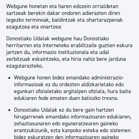
Webgune honetan eta haren edozein orrialdetan
sartzeak berekin dakar ondoren adierazten diren
legezko terminoak, baldintzak eta ohartarazpenak
ezagutzea eta onartzea:
Donostiako Udalak webgune hau Donostiako
herritarren eta Interneteko erabiltzaile guztien eskura
jartzen du, informazio instituzionala eta udal
zerbitzuak eskaintzeko, eta hiria nahiz bere jarduna
ezagutarazteko.
Webgune honen bidez emandako administrazio-
informazioak ez du ordezten aldizkarietako edo
egunkari ofizialetako argitalpen ofiziala, hura baita
edukiaren fede ematen duen baliozko tresna.
Donostiako Udalak ez du bere gain hartzen
hirugarrenek emandako informazioaren edukiaren,
zehaztasunaren edo eguneratzearen gaineko
erantzukizunik, ezta kanpoko esteka edo sistemen
bidez eskuratzen den informazioaren gaineko