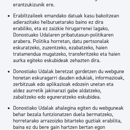
erantzukizunik ere.
Erabiltzaileek emandako datuak kasu bakoitzean
adierazitako helburuetarako baino ez dira
erabiliko, eta ez zaizkie hirugarrenei lagako,
Donostuako Udalaren pribatutasun-politikaren
arabera. Politika horretan, datu pertsonalak
eskuratzeko, zuzentzeko, ezabatzeko, haien
tratamendua mugatzeko, transferitzeko eta haien
aurka egiteko eskubideak zehazten dira.
Donostiako Udalak beretzat gordetzen du webgune
honetan eskuragarri dauden edukiak, informazioak,
zerbitzuak edo aplikazioak edozein unetan eta
aldez aurretik jakinarazi gabe aldatzeko,
zabaltzeko edo eguneratzeko eskubidea.
Donostiako Udalak ahalegina egiten du webguneak
behar bezala funtzionatzen duela bermatzeko,
horretarako arrazoizko bitarteko guztiak erabilita,
baina ez du bere gain hartzen bertan egon