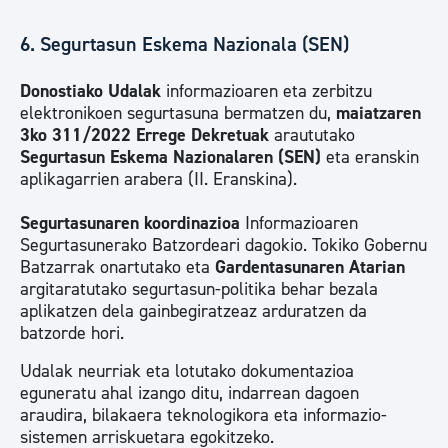
6. Segurtasun Eskema Nazionala (SEN)
Donostiako Udalak
informazioaren eta zerbitzu
elektronikoen segurtasuna bermatzen du,
maiatzaren
3ko 311/2022 Errege Dekretuak
araututako
Segurtasun Eskema Nazionalaren (SEN)
eta eranskin
aplikagarrien arabera (II. Eranskina).
Segurtasunaren koordinazioa
Informazioaren
Segurtasunerako Batzordeari dagokio. Tokiko Gobernu
Batzarrak onartutako eta
Gardentasunaren Atarian
argitaratutako segurtasun-politika behar bezala
aplikatzen dela gainbegiratzeaz arduratzen da
batzorde hori.
Udalak neurriak eta lotutako dokumentazioa
eguneratu ahal izango ditu, indarrean dagoen
araudira, bilakaera teknologikora eta informazio-
sistemen arriskuetara egokitzeko.