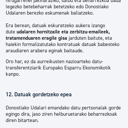
hirugarrenei jakinaraziko, salbu eta beharrezkoa bada
legezko betebeharrak betetzeko edo Donostiako
Udalaren berezko eskumenak baliatzeko.
Era berean, datuak eskuratzeko aukera izango
dute
udalaren hornitzaile eta zerbitzu-emaileek,
tratamenduaren eragile gisa
jarduten baitute, eta
haiekin formalizatutako kontratuak datuak babesteko
araudiaren arabera eginak baitaude.
Oro har, ez da aurreikusten nazioarteko datu-
transferentziarik Europako Esparru Ekonomikotik
kanpo.
12. Datuak gordetzeko epea
Donostiako Udalari emandako datu pertsonalak gorde
egingo dira, jaso ziren helburuetarako beharrezkoak
diren bitartean.