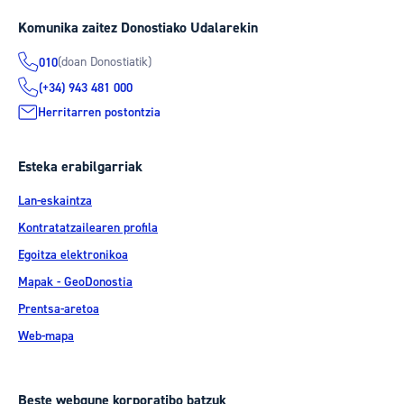
Komunika zaitez Donostiako Udalarekin
(doan Donostiatik)
010
(+34) 943 481 000
Herritarren postontzia
Esteka erabilgarriak
Lan-eskaintza
Kontratatzailearen profila
Egoitza elektronikoa
Mapak - GeoDonostia
Prentsa-aretoa
Web-mapa
Beste webgune korporatibo batzuk