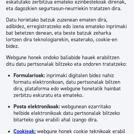
eskatutako zerbitzua emateko ezinbestekoak direnak,
eta dagozkien segurtasun-neurriekin tratatzen dira.
Datu horietako batzuk zuzenean ematen dira,
adibidez, erregistratzeko edo izena emateko inprimaki
bat betetzen denean, eta beste batzuk zeharka
lortzen dira teknologiarekin, esaterako, cookie-en
bidez.
Webgune honek ondoko baliabide hauek erabiltzen
ditu datu pertsonalak biltzeko eta ondoren tratatzeko:
Formularioak:
inprimaki digitalen bidez nahiz
formatu elektronikoan, datu pertsonalak biltzen
dira, plataforma edo webgune honetatik hainbat
zerbitzu eskuratu eta emateko.
Posta elektronikoak:
webgunean ezarritako
helbide elektronikoak datu pertsonalak biltzeko
bitarteko gisa erabili ahal izango dira.
Cookieak:
webgune honek cookie teknikoak erabil