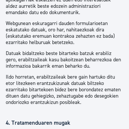
aldez aurretik beste edozein administraziori
emandako datu edo dokumenturik.
Webgunean eskuragarri dauden formularioetan
eskatutako datuak, oro har, nahitaezkoak dira
(eskatutako eremuan kontrakoa zehazten ez bada)
ezarritako helburuak betetzeko.
Datuak bidaltzeko beste bitarteko batzuk erabiliz
gero, erabiltzaileak kasu bakoitzean beharrezkoa den
informazioa bakarrik eman beharko du.
Ildo horretan, erabiltzaileak bere gain hartuko ditu
etor litezkeen erantzukizunak datuak biltzeko
ezarritako bitartekoen bidez bere borondatez ematen
dituen datu gehiegizko, zehaztugabe edo desegokien
ondoriozko erantzukizun posibleak.
4. Tratamenduaren mugak