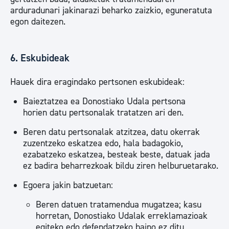
arduradunari jakinarazi beharko zaizkio, eguneratuta
egon daitezen.
6. Eskubideak
Hauek dira eragindako pertsonen eskubideak:
Baieztatzea ea Donostiako Udala pertsona
horien datu pertsonalak tratatzen ari den.
Beren datu pertsonalak atzitzea, datu okerrak
zuzentzeko eskatzea edo, hala badagokio,
ezabatzeko eskatzea, besteak beste, datuak jada
ez badira beharrezkoak bildu ziren helburuetarako.
Egoera jakin batzuetan:
Beren datuen tratamendua mugatzea; kasu
horretan, Donostiako Udalak erreklamazioak
egiteko edo defendatzeko baino ez ditu