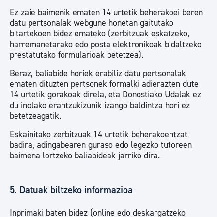
Ez zaie baimenik ematen 14 urtetik beherakoei beren
datu pertsonalak webgune honetan gaitutako
bitartekoen bidez emateko (zerbitzuak eskatzeko,
harremanetarako edo posta elektronikoak bidaltzeko
prestatutako formularioak betetzea).
Beraz, baliabide horiek erabiliz datu pertsonalak
ematen dituzten pertsonek formalki adierazten dute
14 urtetik gorakoak direla, eta Donostiako Udalak ez
du inolako erantzukizunik izango baldintza hori ez
betetzeagatik.
Eskainitako zerbitzuak 14 urtetik beherakoentzat
badira, adingabearen guraso edo legezko tutoreen
baimena lortzeko baliabideak jarriko dira.
5. Datuak biltzeko informazioa
Inprimaki baten bidez (online edo deskargatzeko