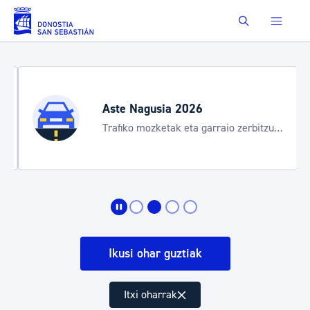
Eduki nagusira joan
Buscar
Aste Nagusia 2026
Trafiko mozketak eta garraio zerbitzu
bereziak
Ikusi ohar guztiak
Itxi oharrak