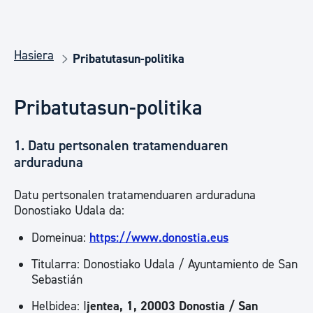
Hasiera
Pribatutasun-politika
Pribatutasun-politika
1. Datu pertsonalen tratamenduaren
arduraduna
Datu pertsonalen tratamenduaren arduraduna
Donostiako Udala da:
Domeinua:
https://www.donostia.eus
Titularra: Donostiako Udala / Ayuntamiento de San
Sebastián
Helbidea: I
jentea, 1, 20003 Donostia / San