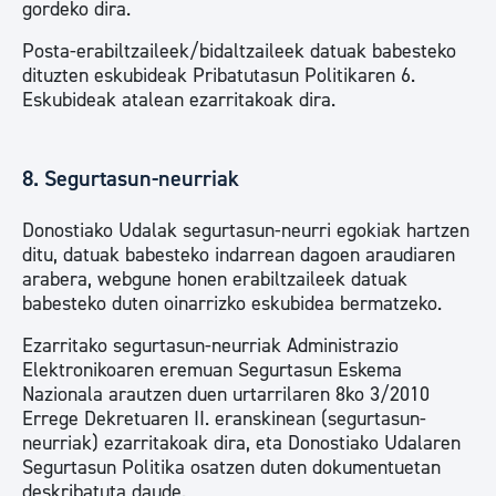
gordeko dira.
Posta-erabiltzaileek/bidaltzaileek datuak babesteko
dituzten eskubideak Pribatutasun Politikaren 6.
Eskubideak atalean ezarritakoak dira.
8. Segurtasun-neurriak
Donostiako Udalak segurtasun-neurri egokiak hartzen
ditu, datuak babesteko indarrean dagoen araudiaren
arabera, webgune honen erabiltzaileek datuak
babesteko duten oinarrizko eskubidea bermatzeko.
Ezarritako segurtasun-neurriak Administrazio
Elektronikoaren eremuan Segurtasun Eskema
Nazionala arautzen duen urtarrilaren 8ko 3/2010
Errege Dekretuaren II. eranskinean (segurtasun-
neurriak) ezarritakoak dira, eta Donostiako Udalaren
Segurtasun Politika osatzen duten dokumentuetan
deskribatuta daude.