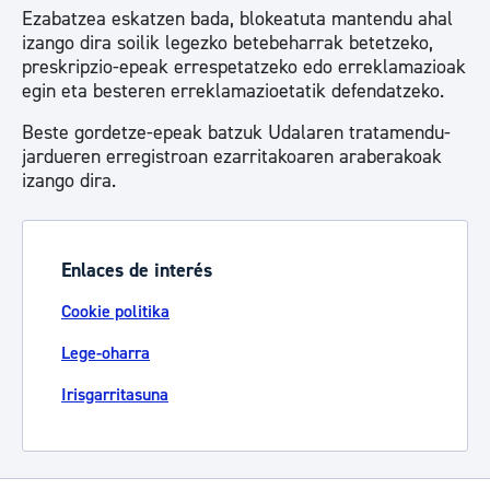
Ezabatzea eskatzen bada, blokeatuta mantendu ahal
izango dira soilik legezko betebeharrak betetzeko,
preskripzio-epeak errespetatzeko edo erreklamazioak
egin eta besteren erreklamazioetatik defendatzeko.
Beste gordetze-epeak batzuk Udalaren tratamendu-
jardueren erregistroan ezarritakoaren araberakoak
izango dira.
Enlaces de interés
Cookie politika
Lege-oharra
Irisgarritasuna