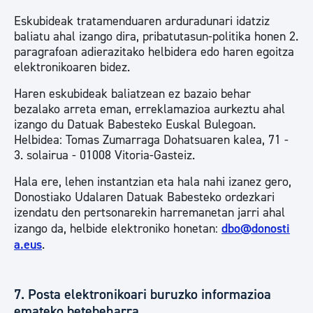
Eskubideak tratamenduaren arduradunari idatziz
baliatu ahal izango dira, pribatutasun-politika honen 2.
paragrafoan adierazitako helbidera edo haren egoitza
elektronikoaren bidez.
Haren eskubideak baliatzean ez bazaio behar
bezalako arreta eman, erreklamazioa aurkeztu ahal
izango du Datuak Babesteko Euskal Bulegoan.
Helbidea: Tomas Zumarraga Dohatsuaren kalea, 71 -
3. solairua - 01008 Vitoria-Gasteiz.
Hala ere, lehen instantzian eta hala nahi izanez gero,
Donostiako Udalaren Datuak Babesteko ordezkari
izendatu den pertsonarekin harremanetan jarri ahal
izango da, helbide elektroniko honetan:
dbo@donosti
a.eus
.
7. Posta elektronikoari buruzko informazioa
emateko betebeharra