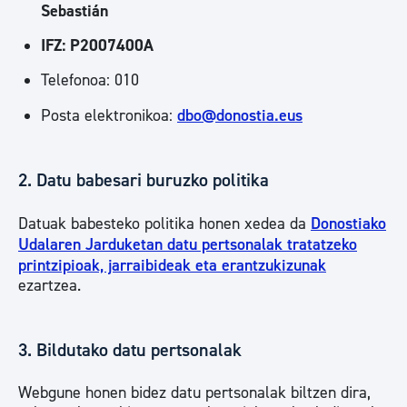
Sebastián
IFZ: P2007400A
Telefonoa: 010
Posta elektronikoa:
dbo@donostia.eus
2. Datu babesari buruzko politika
Datuak babesteko politika honen xedea da
Donostiako
Udalaren Jarduketan datu pertsonalak tratatzeko
printzipioak, jarraibideak eta erantzukizunak
ezartzea.
3. Bildutako datu pertsonalak
Webgune honen bidez datu pertsonalak biltzen dira,