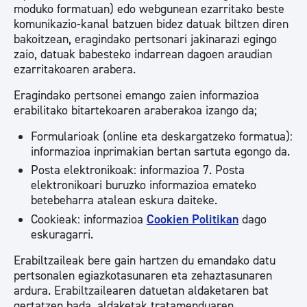
moduko formatuan) edo webgunean ezarritako beste
komunikazio-kanal batzuen bidez datuak biltzen diren
bakoitzean, eragindako pertsonari jakinarazi egingo
zaio, datuak babesteko indarrean dagoen araudian
ezarritakoaren arabera.
Eragindako pertsonei emango zaien informazioa
erabilitako bitartekoaren araberakoa izango da;
Formularioak (online eta deskargatzeko formatua):
informazioa inprimakian bertan sartuta egongo da.
Posta elektronikoak: informazioa 7. Posta
elektronikoari buruzko informazioa emateko
betebeharra​​​​​​ atalean eskura daiteke.
Cookieak: informazioa
Cookien Politikan
dago
eskuragarri.
Erabiltzaileak bere gain hartzen du emandako datu
pertsonalen egiazkotasunaren eta zehaztasunaren
ardura. Erabiltzailearen datuetan aldaketaren bat
gertatzen bada, aldaketak tratamenduaren