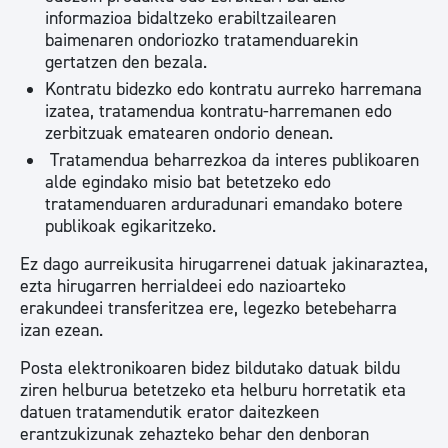
informazioa bidaltzeko erabiltzailearen
baimenaren ondoriozko tratamenduarekin
gertatzen den bezala.
Kontratu bidezko edo kontratu aurreko harremana
izatea, tratamendua kontratu-harremanen edo
zerbitzuak ematearen ondorio denean.
Tratamendua beharrezkoa da interes publikoaren
alde egindako misio bat betetzeko edo
tratamenduaren arduradunari emandako botere
publikoak egikaritzeko.
Ez dago aurreikusita hirugarrenei datuak jakinaraztea,
ezta hirugarren herrialdeei edo nazioarteko
erakundeei transferitzea ere, legezko betebeharra
izan ezean.
Posta elektronikoaren bidez bildutako datuak bildu
ziren helburua betetzeko eta helburu horretatik eta
datuen tratamendutik erator daitezkeen
erantzukizunak zehazteko behar den denboran