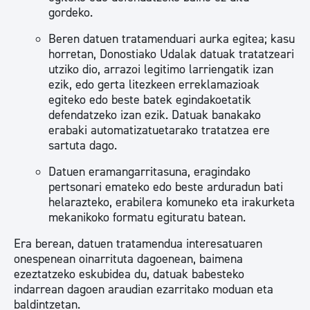
gordeko.
Beren datuen tratamenduari aurka egitea; kasu
horretan, Donostiako Udalak datuak tratatzeari
utziko dio, arrazoi legitimo larriengatik izan
ezik, edo gerta litezkeen erreklamazioak
egiteko edo beste batek egindakoetatik
defendatzeko izan ezik. Datuak banakako
erabaki automatizatuetarako tratatzea ere
sartuta dago.
Datuen eramangarritasuna, eragindako
pertsonari emateko edo beste arduradun bati
helarazteko, erabilera komuneko eta irakurketa
mekanikoko formatu egituratu batean.
Era berean, datuen tratamendua interesatuaren
onespenean oinarrituta dagoenean, baimena
ezeztatzeko eskubidea du, datuak babesteko
indarrean dagoen araudian ezarritako moduan eta
baldintzetan.