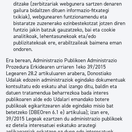
ditzake (zerbitzariak webgunera sartzen denaren
gailura bidaltzen dituen informazio-fitxategi
txikiak), webgunearen funtzionamendu eta
bistaratze zuzenerako ezinbestekotzat jotzen diren
funtzio jakin batzuk gauzatzeko, bai eta cookie
analitikoak, lehentasunekoak eta/edo
publizitatekoak ere, erabiltzaileak baimena eman
ondoren.
Era berean, Administrazio Publikoen Administrazio
Prozedura Erkidearen urriaren 1eko 39/2015
Legearen 28.2 artikuluaren arabera, Donostiako
Udalak edozein administraziok egindako dokumentuak
kontsultatu edo eskatu ahal izango ditu, baldin eta
datuen tratamendua beharrezkoa bada interes
publikoaren alde edo Udalari emandako botere
publikoak egikaritzearen alde egindako misio bat
betetzeko (DBEOren 6.1 e) artikulua); izan ere,
39/2015 Legeak ezartzen du administrazio publikoek
ez dietela interesatuei eskatuko arautegi
aplikagarriak eskatzen ez duen edo interesatuek