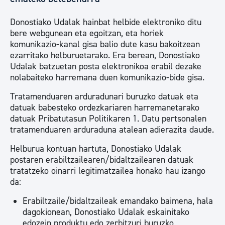
Donostiako Udalak hainbat helbide elektroniko ditu
bere webgunean eta egoitzan, eta horiek
komunikazio-kanal gisa balio dute kasu bakoitzean
ezarritako helburuetarako. Era berean, Donostiako
Udalak batzuetan posta elektronikoa erabil dezake
nolabaiteko harremana duen komunikazio-bide gisa.
Tratamenduaren arduradunari buruzko datuak eta
datuak babesteko ordezkariaren harremanetarako
datuak Pribatutasun Politikaren 1. Datu pertsonalen
tratamenduaren arduraduna atalean adierazita daude.
Helburua kontuan hartuta, Donostiako Udalak
postaren erabiltzailearen/bidaltzailearen datuak
tratatzeko oinarri legitimatzailea honako hau izango
da:
Erabiltzaile/bidaltzaileak emandako baimena, hala
dagokionean, Donostiako Udalak eskainitako
edozein produktu edo zerbitzuri buruzko