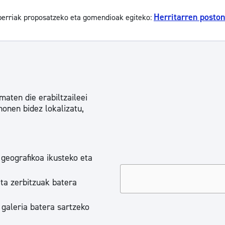
Herritarren poston
 berriak proposatzeko eta gomendioak egiteko:
aten die erabiltzaileei
honen bidez lokalizatu,
 geografikoa ikusteko eta
eta zerbitzuak batera
 galeria batera sartzeko