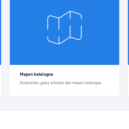
Mapen katalogoa
Kontsultatu gaika antolatu den mapen katalogoa