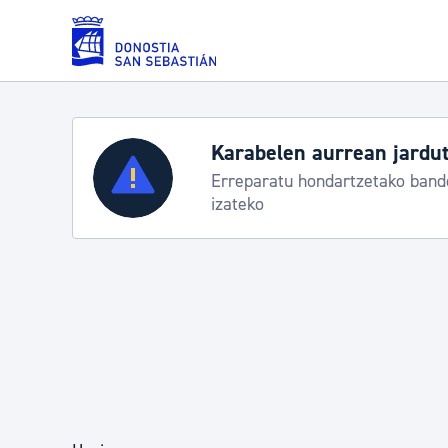
Eduki nagusira joan
Zerbitzuak
Aste Nagusia 2026
Trafiko mozketak eta garraio zerbitzu b
Errolda eta gai pertsonalak
Gizarte-zerbitzuak
Mugikortasuna