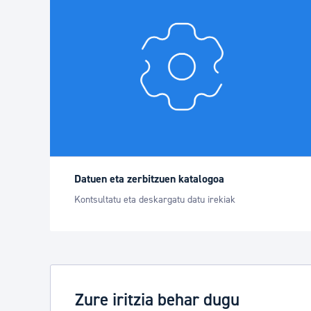
Datuen eta zerbitzuen katalogoa
Kontsultatu eta deskargatu datu irekiak
Zure iritzia behar dugu