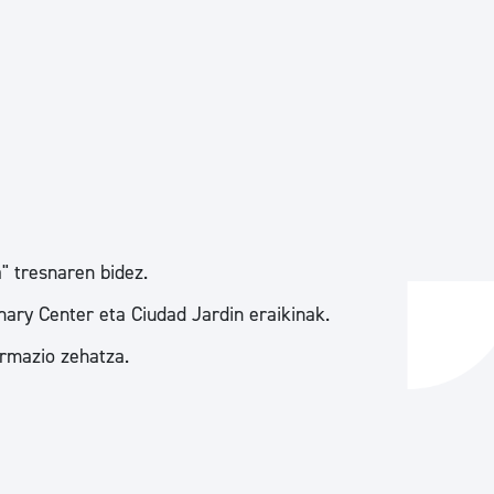
 tresnaren bidez.
ary Center eta Ciudad Jardin eraikinak.
ormazio zehatza.