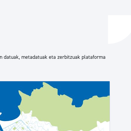
ta enplegua
ubideak eta bizikidetza
en datuak, metadatuak eta zerbitzuak plataforma