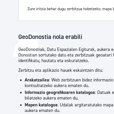
Zure iritzia behar dugu zerbitzua hobetzeko, mapa
GeoDonostia nola erabili
GeoDonostiak, Datu Espazialen Egiturak, aukera em
Donostian sortutako datu eta zerbitzuak geoatari 
identifikatu, hautatu eta eskuratzeko.
Zerbitzu eta aplikazio hauek eskaintzen ditu:
Arakatzailea
: Web zerbitzuen bidez informazio
kontsultatzeko aukera ematen du.
Informazio geografikoaren katalogoa
: Datuak 
bilatzeko aukera ematen du.
Mapen katalogoa
: Udalak argitaratutako mapa
aukera ematen du.