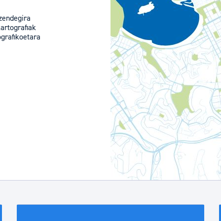
tea
Udal administrazioa
-izendegira
kartografiak
Iragarki ofizialen taula
grafikoetara
Egutegi fiskala
enda
Gardentasun ataria