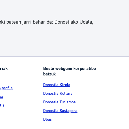
oki batean jarri behar da: Donostiako Udala,
riak
Beste webgune korporatibo
batzuk
Donostia Kirola
 profila
Donostia Kultura
oa
Donostia Turismoa
tia
Donostia Sustapena
Dbus