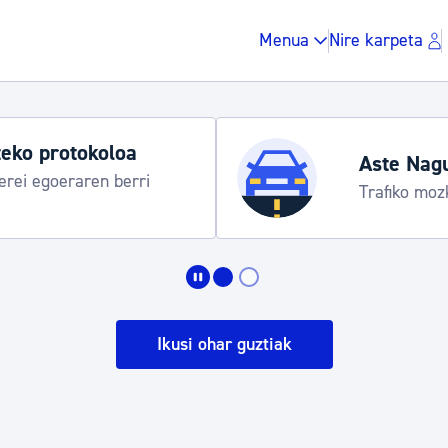
Menua
Nire karpeta
Aste Nagusia 2
ereziak
Abuztuak 8-15
Zergak eta isunak
Etxebizitza eta hirig
Ikusi ohar guztiak
Gune publikoa, ho