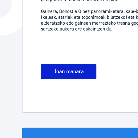
Hiria
Aktualita
​​​​​​​Gainera, Donostia Oinez panoramiketara, kale
(kaleak, atariak eta toponimoak bilatzeko) eta 
Hiria orain
Albisteak
alderatzeko edo gainean marrazteko tresna geo
sartzeko aukera ere eskaintzen du.
Hiria ezagutu
Abisuak
Etorkizuneko hiria
Kultur ag
Joan mapara