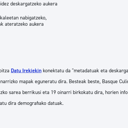
bidez deskargatzeko aukera
 kaleetan nabigatzeko,
iak ateratzeko aukera
oitza
Datu Irekiekin
konektatu da "metadatuak eta deskarga"
narrizko mapak eguneratu dira. Besteak beste, Basque Culin
ko sarea berrikusi eta 19 oinarri birkokatu dira, horien inf
tu dira demografiako datuak.