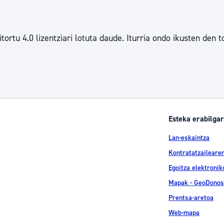
tu 4.0 lizentziari lotuta daude. Iturria ondo ikusten den t
Esteka erabilgar
Lan-eskaintza
Kontratatzailearen
Egoitza elektronik
Mapak - GeoDonos
Prentsa-aretoa
Web-mapa