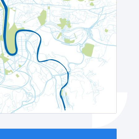
Izapideen katalogoa
Tramitaziorako laguntza