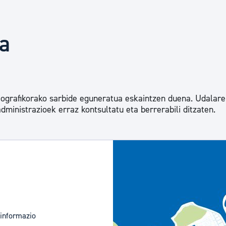
Euskara
a
Garapen ekonomikoa e
Berdintasuna, Giza Esk
eografikorako sarbide eguneratua eskaintzen duena. Udalar
dministrazioek erraz kontsultatu eta berrerabili ditzaten.
Kultura
Turismoa
 informazio