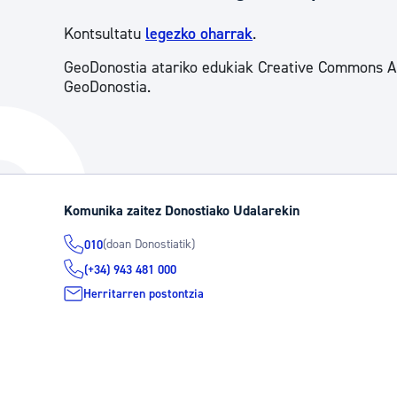
Kontsultatu
legezko oharrak
.
GeoDonostia atariko edukiak Creative Commons Aitor
GeoDonostia.
Komunika zaitez Donostiako Udalarekin
(doan Donostiatik)
010
(+34) 943 481 000
Herritarren postontzia