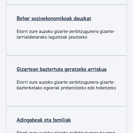
Behar sozioekonomikoak dauzkat
Etorri zure auzoko gizarte-zerbitzugunera gizarte-
larrialdietarako laguntzak jasotzeko
Gizartean baztertuta geratzeko arriskua
Etorri zure auzoko gizarte-zerbitzugunera gizarte-
bazterketako egoerak prebenitzeko edo hobetzeko
Adingabeak eta familiak
Etorri zure auzoko gizarte-zerbitzugunera haurren