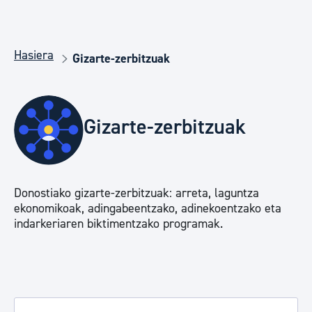
Hasiera
Gizarte-zerbitzuak
Gizarte-zerbitzuak
Donostiako gizarte-zerbitzuak: arreta, laguntza
ekonomikoak, adingabeentzako, adinekoentzako eta
indarkeriaren biktimentzako programak.