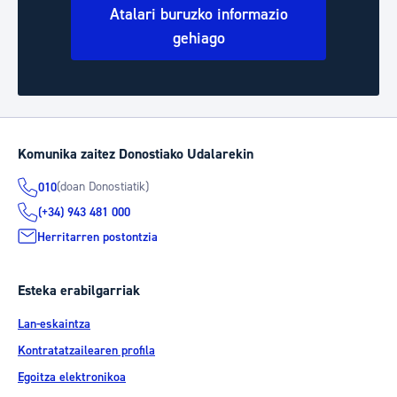
Atalari buruzko informazio
gehiago
Komunika zaitez Donostiako Udalarekin
(doan Donostiatik)
010
(+34) 943 481 000
Herritarren postontzia
Esteka erabilgarriak
Lan-eskaintza
Kontratatzailearen profila
Egoitza elektronikoa