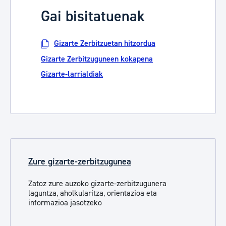
Gai bisitatuenak
Gizarte Zerbitzuetan hitzordua
Gizarte Zerbitzuguneen kokapena
Gizarte-larrialdiak
Zure gizarte-zerbitzugunea
Zatoz zure auzoko gizarte-zerbitzugunera
laguntza, aholkularitza, orientazioa eta
informazioa jasotzeko