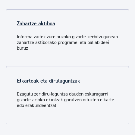
Zahartze aktiboa
Informa zaitez zure auzoko gizarte-zerbitzugunean
zahartze aktiborako programei eta baliabideei
buruz
Elkarteak eta dirulaguntzak
Ezagutu zer diru-laguntza dauden eskuragarri
gizarte-arloko ekintzak garatzen dituzten elkarte
edo erakundeentzat