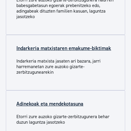
babesgabetasun egoerak prebenitzeko edo,
adingabeak dituzten familien kasuan, laguntza
jasotzeko
Indarkeria matxistaren emakume-biktimak
Indarkeria matxista jasaten ari bazara, jarri
harremanetan zure auzoko gizarte-
zerbitzugunearekin
Adinekoak eta mendekotasuna
Etorri zure auzoko gizarte-zerbitzugunera behar
duzun laguntza jasotzeko