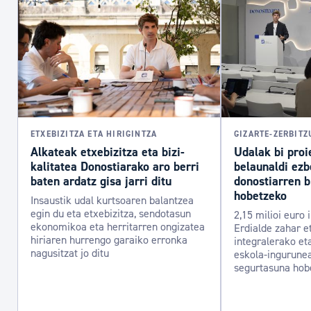
ETXEBIZITZA ETA HIRIGINTZA
GIZARTE-ZERBIT
Alkateak etxebizitza eta bizi-
Udalak bi proi
kalitatea Donostiarako aro berri
belaunaldi ezb
baten ardatz gisa jarri ditu
donostiarren b
hobetzeko
Insaustik udal kurtsoaren balantzea
egin du eta etxebizitza, sendotasun
2,15 milioi euro 
ekonomikoa eta herritarren ongizatea
Erdialde zahar e
hiriaren hurrengo garaiko erronka
integralerako et
nagusitzat jo ditu
eskola-ingurunea
segurtasuna hob