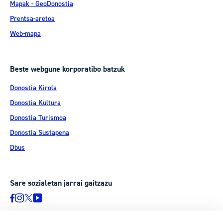
Mapak - GeoDonostia
Prentsa-aretoa
Web-mapa
Beste webgune korporatibo batzuk
Donostia Kirola
Donostia Kultura
Donostia Turismoa
Donostia Sustapena
Dbus
Sare sozialetan jarrai gaitzazu