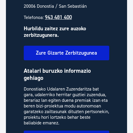
20006 Donostia / San Sebastián
943 481 400
Telefonoa:
Hurbildu zaitez zure auzoko
zerbitzugunera.
Zure Gizarte Zerbitzugunea
Atalari buruzko informazio
gehiago
Donostiako Udalaren Zuzendaritza bat
gara, udalerriko herritar guztiei zuzendua,
berariaz lan egiten duena premiak izan eta
beren bizi-proiektua modu autonomoan
garatzeko zailtasunak dituzten pertsonekin,
proiektu hori lortzeko behar beste
baliabide emanez.