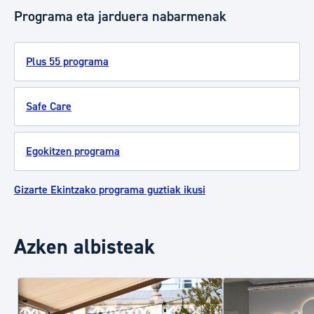
Programa eta jarduera nabarmenak
Plus 55 programa
Safe Care
Egokitzen programa
Gizarte Ekintzako programa guztiak ikusi
Azken albisteak