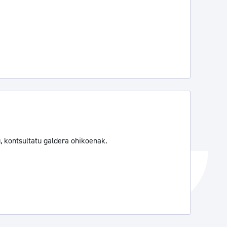
Izapideen katalogoa
Tramitaziorako laguntza
, kontsultatu galdera ohikoenak.