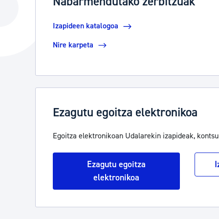
Nabarmendutako zerbitzuak
Hiria
Aktualita
Izapideen katalogoa
Hiria orain
Albisteak
Nire karpeta
Hiria ezagutu
Abisuak
Etorkizuneko hiria
Kultur ag
Ezagutu egoitza elektronikoa
Egoitza elektronikoan Udalarekin izapideak, kontsu
Ezagutu egoitza
I
elektronikoa