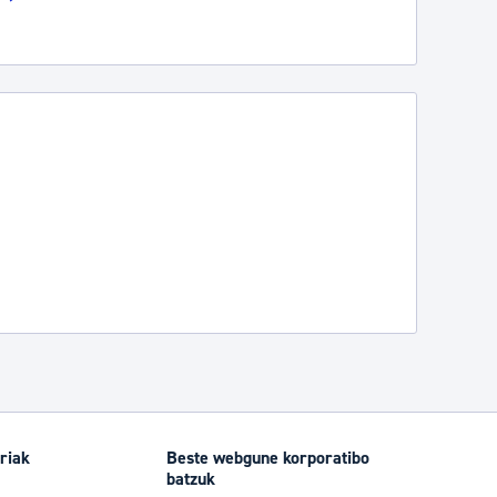
riak
Beste webgune korporatibo
batzuk