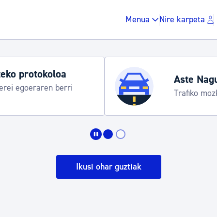
Menua
Nire karpeta
eko protokoloa
Aste Nag
rei egoeraren berri
Trafiko moz
Zergak eta isunak
Etxebizitza eta hirig
Ikusi ohar guztiak
Gune publikoa, ho