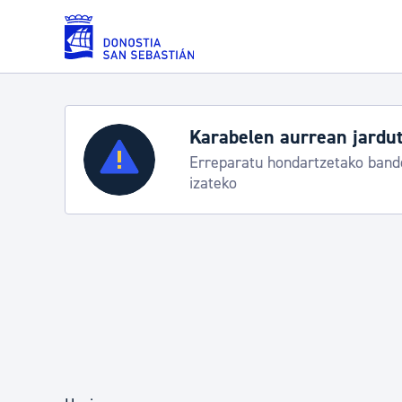
Eduki nagusira joan
Karabelen aurrean jardut
Zerbitzuak
Erreparatu hondartzetako bande
izateko
Errolda eta gai pertsonalak
Gizarte-zerbitzuak
Mugikortasuna