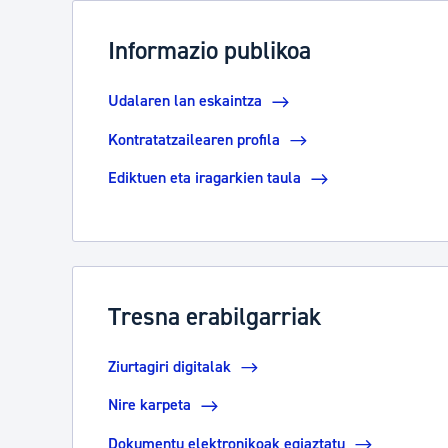
Informazio publikoa
Udalaren lan eskaintza
Kontratatzailearen profila
Ediktuen eta iragarkien taula
Tresna erabilgarriak
Ziurtagiri digitalak
Nire karpeta
Dokumentu elektronikoak egiaztatu