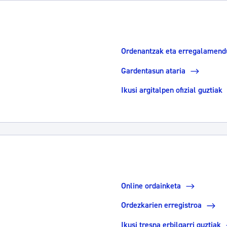
Ordenantzak eta erregalamend
Gardentasun ataria
Ikusi argitalpen ofizial guztiak
Online ordainketa
Ordezkarien erregistroa
Ikusi tresna erbilgarri guztiak