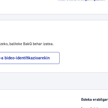
tzeko, baliteke BakQ behar izatea.
a bideo-identifikazioarekin
Esteka erabilgar