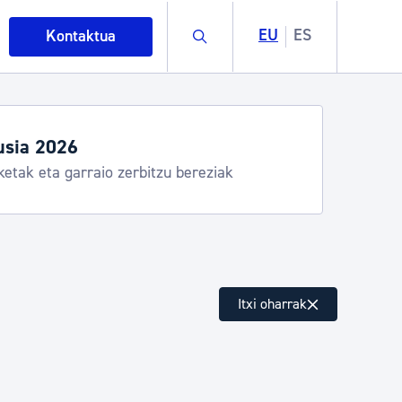
Buscar
EU
ES
Kontaktua
usia 2026
ketak eta garraio zerbitzu bereziak
intza
Itxi oharrak
ndakinak eta ingurumena