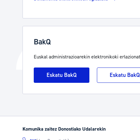
BakQ
Euskal administrazioarekin elektronikoki erlaziona
Eskatu BakQ
Eskatu BakQ-
Komunika zaitez Donostiako Udalarekin