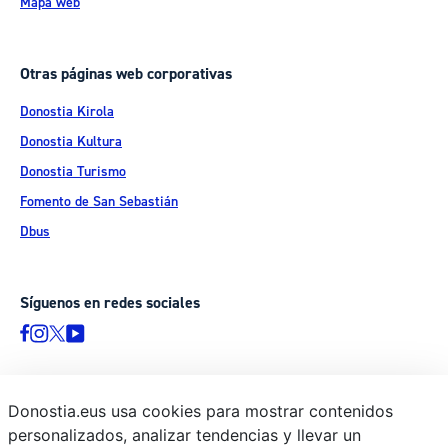
Mapa web
Otras páginas web corporativas
Donostia Kirola
Donostia Kultura
Donostia Turismo
Fomento de San Sebastián
Dbus
Síguenos en redes sociales
Donostia.eus usa cookies para mostrar contenidos
© Donostiako Udala - Ayuntamiento de Donostia / San Sebastián
personalizados, analizar tendencias y llevar un
Ijentea 1, 20003 Donostia / San Sebastián