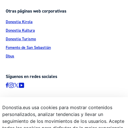
Otras páginas web corporativas
Donostia Kirola
Donostia Kultura
Donostia Turismo
Fomento de San Sebastián
Dbus
Síguenos en redes sociales
Donostia.eus usa cookies para mostrar contenidos
© Donostiako Udala - Ayuntamiento de Donostia / San Sebastián
personalizados, analizar tendencias y llevar un
Ijentea 1, 20003 Donostia / San Sebastián
seguimiento de los movimientos de los usuarios. Acepte
Aviso legal