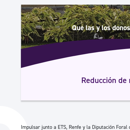
Seguridad ciudadana y emergencias
Salud Pública, animales y consumo
Que las y los donos
Infancia y juventud
Participación ciudadana y asociacionismo
Reducción de 
Deporte
Impulsar junto a ETS, Renfe y la Diputación Foral