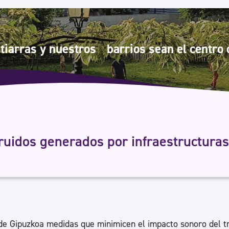
Euskera
Desarrollo económico 
tiarras y nuestros barrios sean el centro d
Igualdad, Derechos Hu
Cultura
ruidos generados por infraestructuras
Turismo
 de Gipuzkoa medidas que minimicen el impacto sonoro del tr