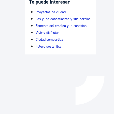
Te puede interesar
Catálogo de trámites
Proyectos de ciudad
Las y los donostiarras y sus barrios
Fomento del empleo y la cohesión
Ayuda a la tramitación
Vivir y disfrutar
Ciudad compartida
Futuro sostenible