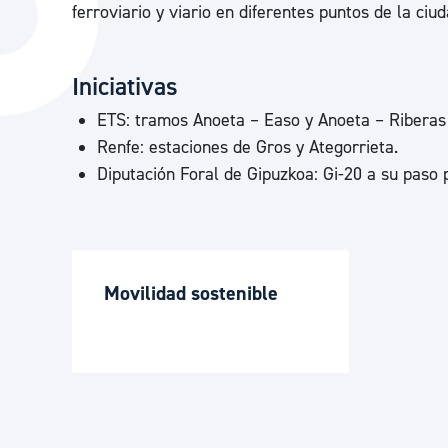
ferroviario y viario en diferentes puntos de la ciud
La ciudad
Actualid
La ciudad ahora
Noticias
Iniciativas
Descubre la ciudad
Avisos
ETS: tramos Anoeta – Easo y Anoeta – Riberas 
La ciudad futura
Agenda cul
Renfe: estaciones de Gros y Ategorrieta.
Diputación Foral de Gipuzkoa: Gi-20 a su paso 
Movilidad sostenible