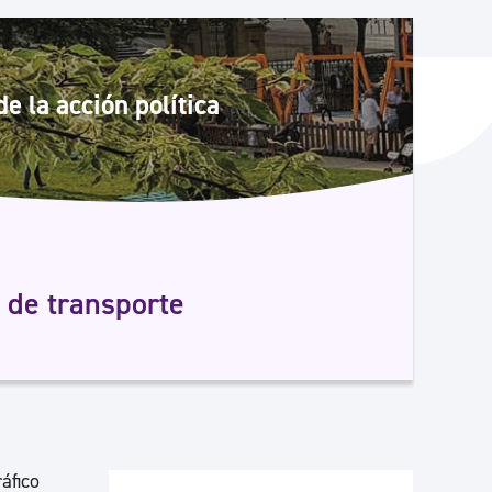
y empleo
e la acción política
manos y convivencia
 de transporte
áfico