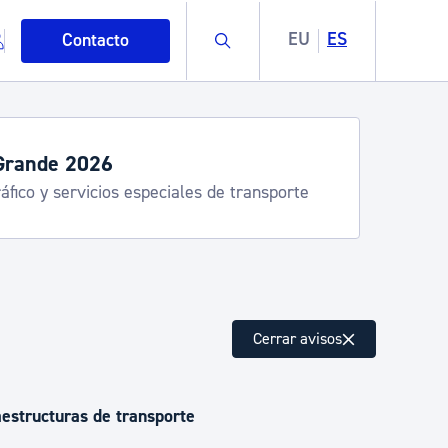
Buscar
EU
ES
Contacto
Grande 2026
áfico y servicios especiales de transporte
mo
Cerrar avisos
esiduos y medioambiente
aestructuras de transporte