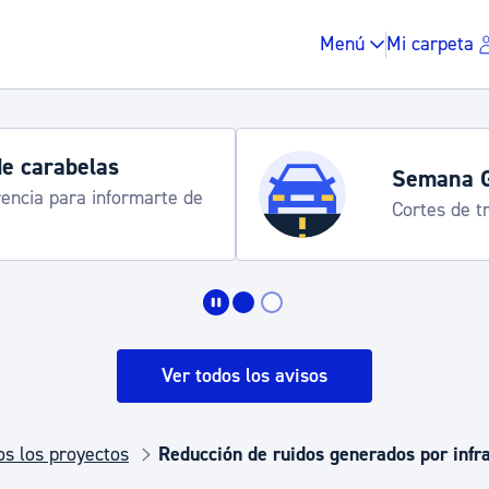
Menú
Mi carpeta
de carabelas
Semana 
rencia para informarte de
Cortes de tr
Impuestos y multas
Vivienda y urbanis
Ver todos los avisos
Espacio público, r
os los proyectos
Reducción de ruidos generados por infr