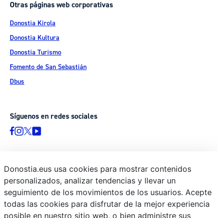
Otras páginas web corporativas
Donostia Kirola
Donostia Kultura
Donostia Turismo
Fomento de San Sebastián
Dbus
Síguenos en redes sociales
Donostia.eus usa cookies para mostrar contenidos
© Donostiako Udala - Ayuntamiento de Donostia / San Sebastián
personalizados, analizar tendencias y llevar un
Ijentea 1, 20003 Donostia / San Sebastián
seguimiento de los movimientos de los usuarios. Acepte
Aviso legal
todas las cookies para disfrutar de la mejor experiencia
Política de privacidad
posible en nuestro sitio web, o bien administre sus