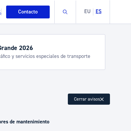
Buscar
EU
ES
Contacto
Grande 2026
áfico y servicios especiales de transporte
mo
Cerrar avisos
esiduos y medioambiente
bores de mantenimiento