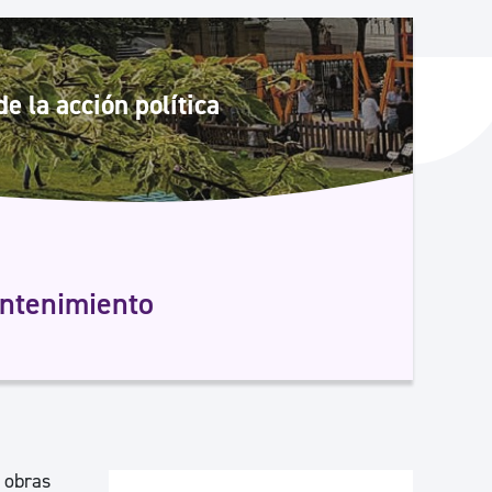
y empleo
e la acción política
manos y convivencia
antenimiento
 obras