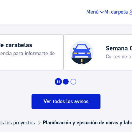
Menú
Mi carpeta
de carabelas
Semana 
rencia para informarte de
Cortes de tr
Impuestos y multas
Vivienda y urbanis
Ver todos los avisos
Espacio público, r
os los proyectos
Planificación y ejecución de obras y la