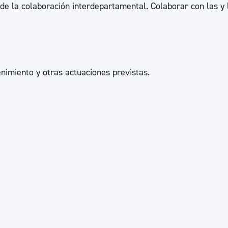
n de la colaboración interdepartamental. Colaborar con las y 
ad
Administración municipal
Tablón de anuncios oficiales
Calendario fiscal
tural
Portal de transparencia
nimiento y otras actuaciones previstas.