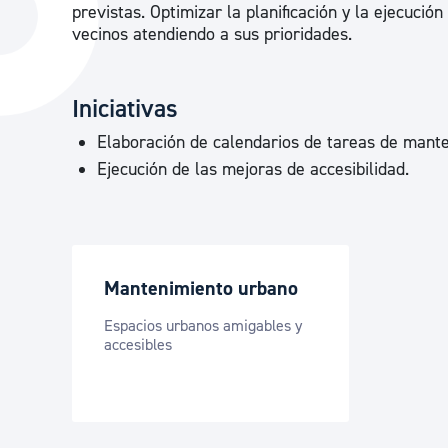
previstas. Optimizar la planificación y la ejecució
La ciudad
Actualid
vecinos atendiendo a sus prioridades.
La ciudad ahora
Noticias
Descubre la ciudad
Avisos
Iniciativas
La ciudad futura
Agenda cul
Elaboración de calendarios de tareas de mante
Ejecución de las mejoras de accesibilidad.
Mantenimiento urbano
Espacios urbanos amigables y
accesibles