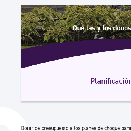
Seguridad ciudadana y emergencias
Salud Pública, animales y consumo
Que las y los donos
Infancia y juventud
Participación ciudadana y asociacionismo
Planificaci
Deporte
Dotar de presupuesto a los planes de choque para