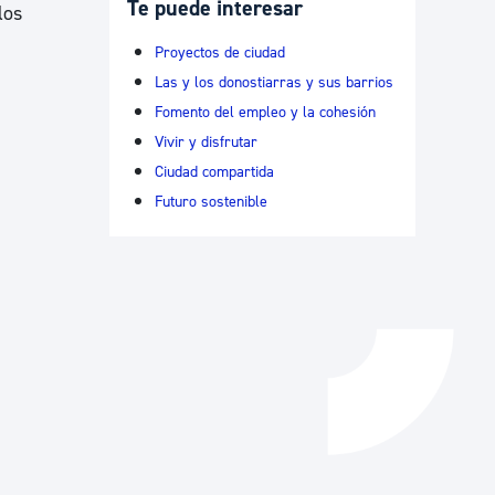
Te puede interesar
los
Catálogo de trámites
Proyectos de ciudad
Las y los donostiarras y sus barrios
Fomento del empleo y la cohesión
Ayuda a la tramitación
Vivir y disfrutar
Ciudad compartida
Futuro sostenible