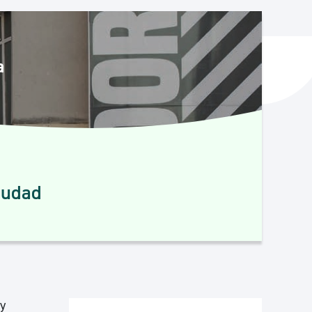
y empleo
a
manos y convivencia
ciudad
 y