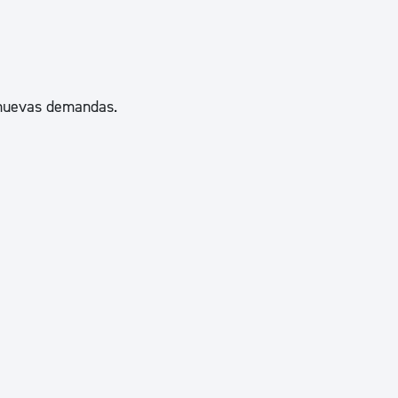
ad
Administración municipal
Tablón de anuncios oficiales
Calendario fiscal
s nuevas demandas.
tural
Portal de transparencia