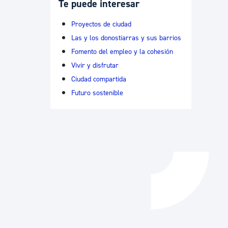
Te puede interesar
Catálogo de trámites
Proyectos de ciudad
Las y los donostiarras y sus barrios
Fomento del empleo y la cohesión
Ayuda a la tramitación
Vivir y disfrutar
Ciudad compartida
Futuro sostenible