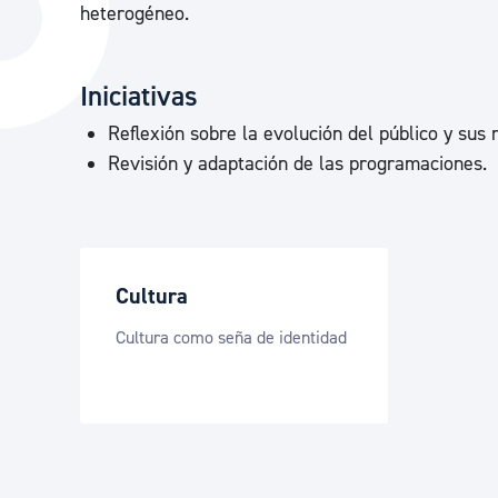
heterogéneo.
La ciudad
Actualid
La ciudad ahora
Noticias
Iniciativas
Descubre la ciudad
Avisos
Reflexión sobre la evolución del público y su
La ciudad futura
Agenda cul
Revisión y adaptación de las programaciones.
Cultura
Cultura como seña de identidad