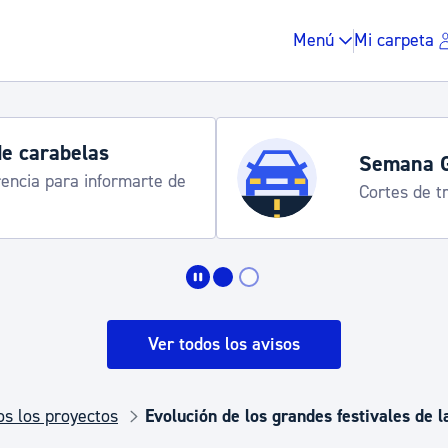
Menú
Mi carpeta
de carabelas
Semana 
rencia para informarte de
Cortes de tr
Impuestos y multas
Vivienda y urbanis
Ver todos los avisos
Espacio público, r
os los proyectos
Evolución de los grandes festivales de l