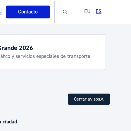
Buscar
EU
ES
Contacto
Grande 2026
áfico y servicios especiales de transporte
mo
Cerrar avisos
esiduos y medioambiente
a ciudad