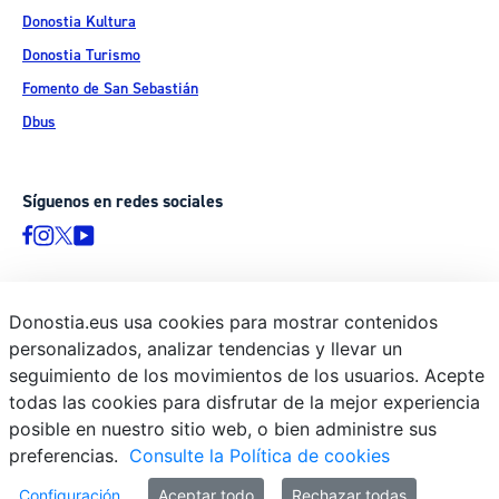
Donostia Kultura
Donostia Turismo
Fomento de San Sebastián
Dbus
Síguenos en redes sociales
Donostia.eus usa cookies para mostrar contenidos
© Donostiako Udala - Ayuntamiento de Donostia / San Sebastián
personalizados, analizar tendencias y llevar un
Ijentea 1, 20003 Donostia / San Sebastián
seguimiento de los movimientos de los usuarios. Acepte
Aviso legal
todas las cookies para disfrutar de la mejor experiencia
Política de privacidad
posible en nuestro sitio web, o bien administre sus
preferencias.
Consulte la Política de cookies
Política de cookies
Declaración de accesibilidad
Configuración
Aceptar todo
Rechazar todas