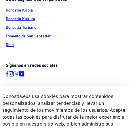
Donostia Kirola
Donostia Kultura
Donostia Turismo
Fomento de San Sebastián
Dbus
Síguenos en redes sociales
Donostia.eus usa cookies para mostrar contenidos
© Donostiako Udala - Ayuntamiento de Donostia / San Sebastián
personalizados, analizar tendencias y llevar un
Ijentea 1, 20003 Donostia / San Sebastián
seguimiento de los movimientos de los usuarios. Acepte
Aviso legal
todas las cookies para disfrutar de la mejor experiencia
Política de privacidad
posible en nuestro sitio web, o bien administre sus