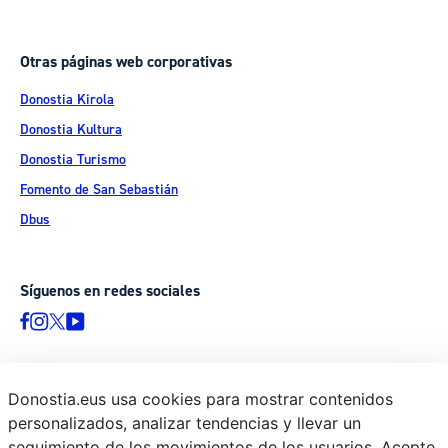
Otras páginas web corporativas
Donostia Kirola
Donostia Kultura
Donostia Turismo
Fomento de San Sebastián
Dbus
Síguenos en redes sociales
Donostia.eus usa cookies para mostrar contenidos
© Donostiako Udala - Ayuntamiento de Donostia / San Sebastián
personalizados, analizar tendencias y llevar un
Ijentea 1, 20003 Donostia / San Sebastián
seguimiento de los movimientos de los usuarios. Acepte