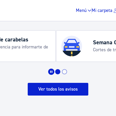
Menú
Mi carpeta
de carabelas
Semana 
rencia para informarte de
Cortes de tr
Impuestos y multas
Vivienda y urbanis
Ver todos los avisos
Espacio público, r