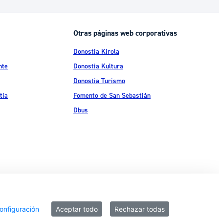
Otras páginas web corporativas
Donostia Kirola
nte
Donostia Kultura
Donostia Turismo
tia
Fomento de San Sebastián
Dbus
ítica de privacidad
Política de cookies
Declaración de accesibilidad
onfiguración
Aceptar todo
Rechazar todas