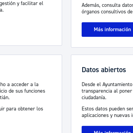
stión y facilitar el
Además, consulta datos
ad
Administración municipal
a.
órganos consultivos de 
Tablón de anuncios oficiales
Calendario fiscal
Más información
tural
Portal de transparencia
Datos abiertos
cho a acceder a la
Desde el Ayuntamiento
icio de sus funciones
transparencia al poner 
tián.
ciudadanía.
uir para obtener los
Estos datos pueden ser 
aplicaciones y nuevas in