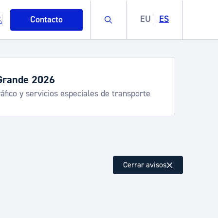
Buscar
EU
ES
Contacto
Grande 2026
áfico y servicios especiales de transporte
mo
Cerrar avisos
esiduos y medioambiente