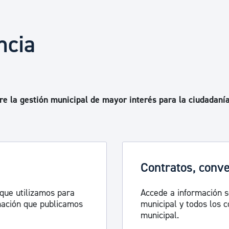
Euskera
ncia
Desarrollo económico 
Igualdad, Derechos Hu
e la gestión municipal de mayor interés para la ciudadaní
Cultura
Turismo
Contratos, conv
 que utilizamos para
Accede a información s
rmación que publicamos
municipal y todos los c
municipal.