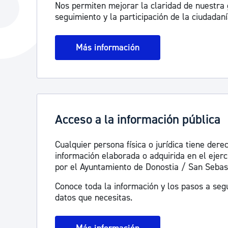
Nos permiten mejorar la claridad de nuestra ge
La ciudad
Actualid
seguimiento y la participación de la ciudadaní
La ciudad ahora
Noticias
Más información
Descubre la ciudad
Avisos
La ciudad futura
Agenda cul
Acceso a la información pública
Cualquier persona física o jurídica tiene dere
información elaborada o adquirida en el ejerc
por el Ayuntamiento de Donostia / San Sebas
Conoce toda la información y los pasos a seg
datos que necesitas.