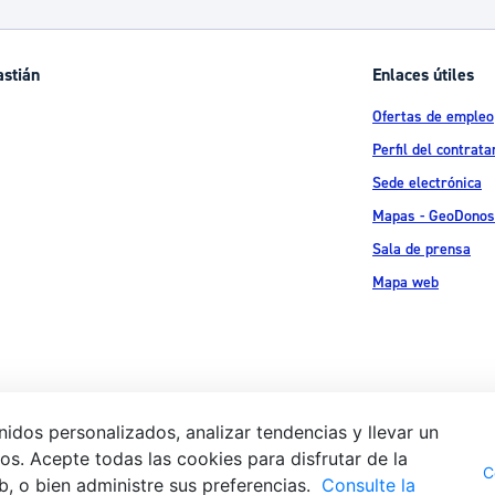
astián
Enlaces útiles
Ofertas de empleo
Perfil del contrata
Sede electrónica
Mapas - GeoDonos
Sala de prensa
Mapa web
idos personalizados, analizar tendencias y llevar un
s. Acepte todas las cookies para disfrutar de la
Aviso legal
Pol
 Ijentea 1,
C
b, o bien administre sus preferencias.
Consulte la