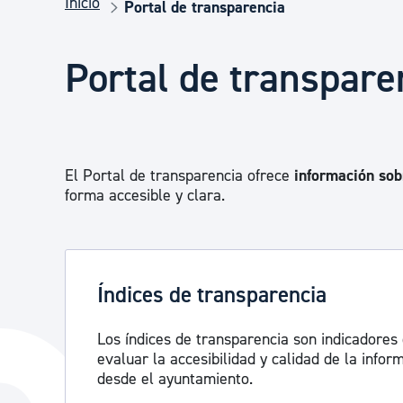
Inicio
Seguridad ciudadana y emergencias
Portal de transparencia
Portal de transpare
Salud Pública, animales y consumo
Infancia y juventud
El Portal de transparencia ofrece
información sobr
forma accesible y clara.
Participación ciudadana y asociacionismo
Deporte
Índices de transparencia
Los índices de transparencia son indicadores
evaluar la accesibilidad y calidad de la info
desde el ayuntamiento.