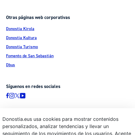
Otras páginas web corporativas
Donostia Kirola
Donostia Kultura
Donostia Turismo
Fomento de San Sebastián
Dbus
Síguenos en redes sociales
Donostia.eus usa cookies para mostrar contenidos
© Donostiako Udala - Ayuntamiento de Donostia / San Sebastián
personalizados, analizar tendencias y llevar un
Ijentea 1, 20003 Donostia / San Sebastián
seguimiento de los movimientos de los usuarios. Acepte