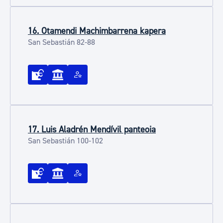
16. Otamendi Machimbarrena kapera
San Sebastián 82-88
17. Luis Aladrén Mendívil panteoia
San Sebastián 100-102