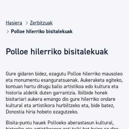
Hasiera
Zerbitzuak
Polloe hilerriko bisitalekuak
Polloe hilerriko bisitalekuak
Gure gidaren bidez, ezagutu Polloe hilerriko mausoleo
eta monumentu esanguratsuenak. Aukeraketa egiteko,
kontuan hartu ditugu balio artistikoa edo kultura eta
historia aldetik duten garrantzia. Ibilbide honek
bisitariari aukera emango dio gure hilerriko ondare
kultural eta artistikora hurbiltzeko eta, bide batez,
Donostia hiria hobeto ezagutzeko.
Bisita-puntu hauek Polloeko aberastasun kultural,