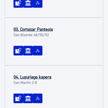
03. Cortazar Panteoia
San Bizente 48/50/52
04. Luzuriaga kapera
San Martín 2-8