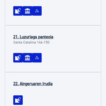
21. Luzuriaga panteoia
Santa Catalina 146-150
22. Aingeruaren Irudia