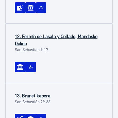
12. Fermín de Lasala y Collado, Mandasko
Dukea
San Sebastian 9-17
13. Brunet kapera
San Sebastián 29-33