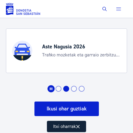
Eduki nagusira joan
Buscar
Aste Nagusia 2026
Trafiko mozketak eta garraio zerbitzu
bereziak
Ikusi ohar guztiak
Itxi oharrak