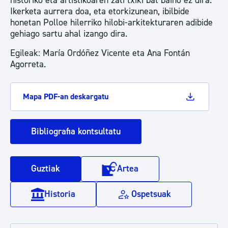
historiko eta artistikoaren zati txiki bat baino ez dira.
Ikerketa aurrera doa, eta etorkizunean, ibilbide
honetan Polloe hilerriko hilobi-arkitekturaren adibide
gehiago sartu ahal izango dira.
Egileak: María Ordóñez Vicente eta Ana Fontán
Agorreta.
Mapa PDF-an deskargatu
Bibliografia kontsultatu
Guztiak
Artea
Historia
Ospetsuak