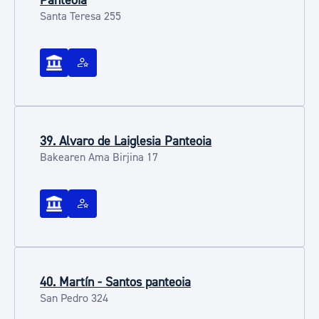
Panteoia
Santa Teresa 255
39. Alvaro de Laiglesia Panteoia
Bakearen Ama Birjina 17
40. Martín - Santos panteoia
San Pedro 324