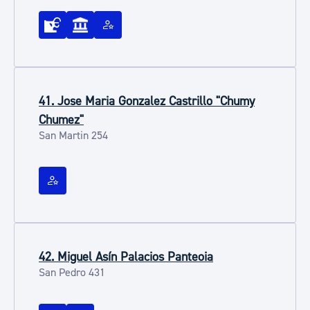
41. Jose Maria Gonzalez Castrillo "Chumy
Chumez"
San Martin 254
42. Miguel Asín Palacios Panteoia
San Pedro 431