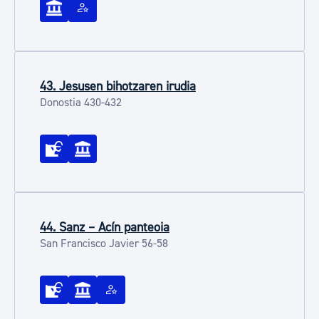
43. Jesusen bihotzaren irudia
Donostia 430-432
44. Sanz – Acín panteoia
San Francisco Javier 56-58