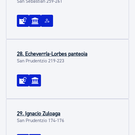
San Sebastián 259-261
28. Echeverría-Lorbes panteoia
San Prudentzio 219-223
29. Ignacio Zuloaga
San Prudentzio 174-176