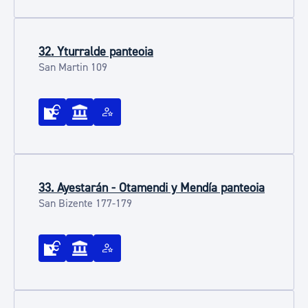
32. Yturralde panteoia
San Martin 109
33. Ayestarán - Otamendi y Mendía panteoia
San Bizente 177-179