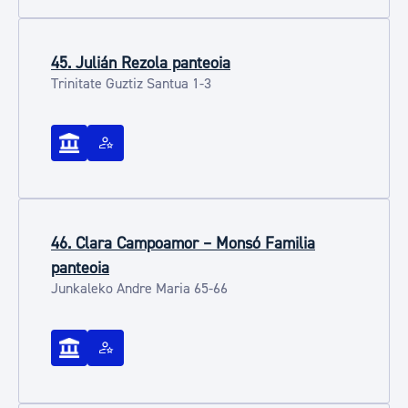
45. Julián Rezola panteoia
Trinitate Guztiz Santua 1-3
46. Clara Campoamor – Monsó Familia
panteoia
Junkaleko Andre Maria 65-66