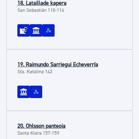
18. Lataillade kapera
San Sebastián 110-114
19. Raimundo Sarriegui Echeverría
Sta. Katalina 142
20. Ohlsson panteoia
Santa Klara 157-159