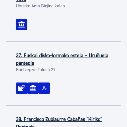
Uxueko Ama Birjina kalea
37. Euskal disko-formako estela – Uruñuela
panteoia
Kontzepzio Taldea 27
38. Francisco Zubiaurre Cabañas "Kiriko"