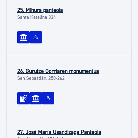
25. Mihura panteoia
Santa Katalina 334
26. Gurutze Gorriaren monumentua
San Sebastián, 250-262
27. José María Usandizaga Panteoia