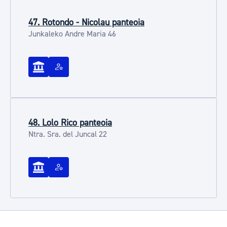
47. Rotondo - Nicolau panteoia
Junkaleko Andre Maria 46
48. Lolo Rico panteoia
Ntra. Sra. del Juncal 22