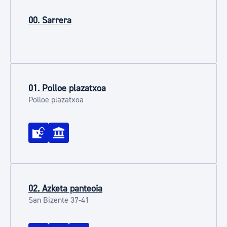
00. Sarrera
01. Polloe plazatxoa
Polloe plazatxoa
02. Azketa panteoia
San Bizente 37-41