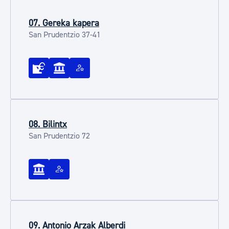
07. Gereka kapera
San Prudentzio 37-41
08. Bilintx
San Prudentzio 72
09. Antonio Arzak Alberdi