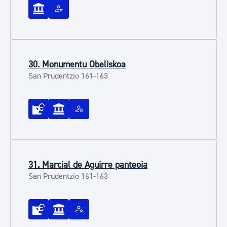
30. Monumentu Obeliskoa
San Prudentzio 161-163
31. Marcial de Aguirre panteoia
San Prudentzio 161-163