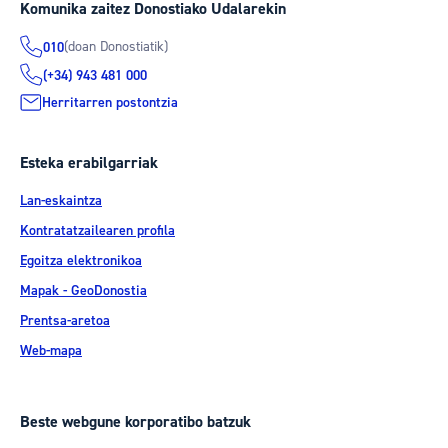
Komunika zaitez Donostiako Udalarekin
(doan Donostiatik)
010
(+34) 943 481 000
Herritarren postontzia
Esteka erabilgarriak
Lan-eskaintza
Kontratatzailearen profila
Egoitza elektronikoa
Mapak - GeoDonostia
Prentsa-aretoa
Web-mapa
Beste webgune korporatibo batzuk