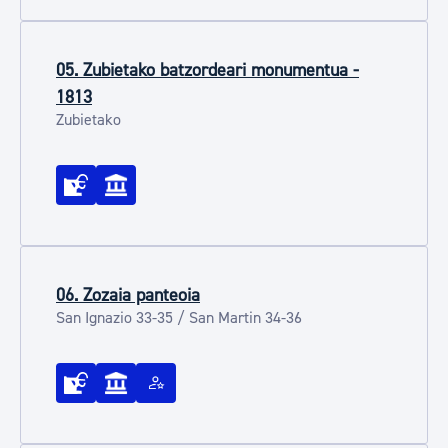
05. Zubietako batzordeari monumentua -
1813
Zubietako
06. Zozaia panteoia
San Ignazio 33-35 / San Martin 34-36