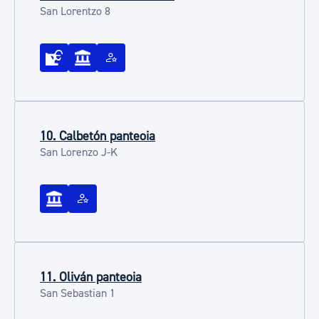
San Lorentzo 8
10. Calbetón panteoia
San Lorenzo J-K
11. Oliván panteoia
San Sebastian 1