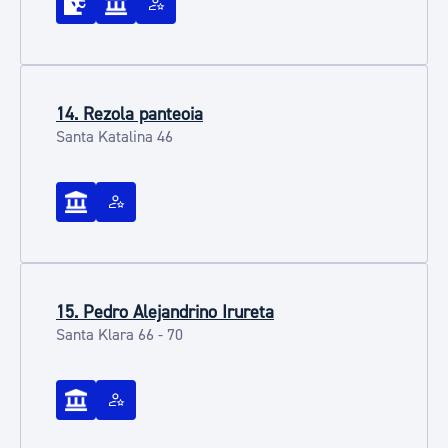
14. Rezola panteoia
Santa Katalina 46
15. Pedro Alejandrino Irureta
Santa Klara 66 - 70