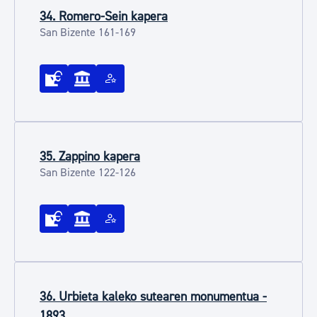
34. Romero-Sein kapera
San Bizente 161-169
35. Zappino kapera
San Bizente 122-126
36. Urbieta kaleko sutearen monumentua -
1893