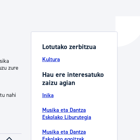
ta enplegua
Lotutako zerbitzua
ubideak eta bizikidetza
Kultura
sika
uzu zure
Hau ere interesatuko
zaizu agian
tu nahi
Inika
Musika eta Dantza
Eskolako Liburutegia
Musika eta Dantza
Eskolako egoitzak