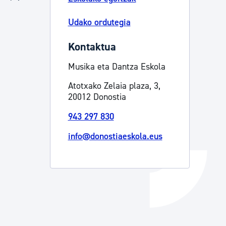
Izapideen katalogoa
Udako ordutegia
Kontaktua
Tramitaziorako laguntza
Musika eta Dantza Eskola
Atotxako Zelaia plaza, 3,
20012 Donostia
943 297 830
info@donostiaeskola.eus