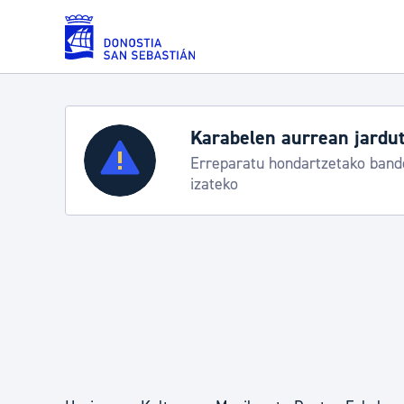
Eduki nagusira joan
Karabelen aurrean jardut
Zerbitzuak
Erreparatu hondartzetako bande
izateko
Errolda eta gai pertsonalak
Gizarte-zerbitzuak
Mugikortasuna