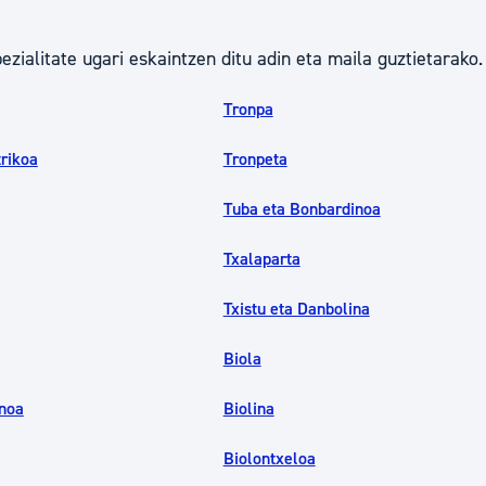
tea
Udal administrazioa
ialitate ugari eskaintzen ditu adin eta maila guztietarako.
Iragarki ofizialen taula
Egutegi fiskala
Tronpa
enda
Gardentasun ataria
trikoa
Tronpeta
Tuba eta Bonbardinoa
Txalaparta
Txistu eta Danbolina
Biola
noa
Biolina
Biolontxeloa