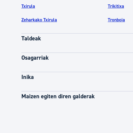
Txirula
Trikitixa
Zeharkako Txirula
Tronboia
Taldeak
Osagarriak
Inika
Maizen egiten diren galderak