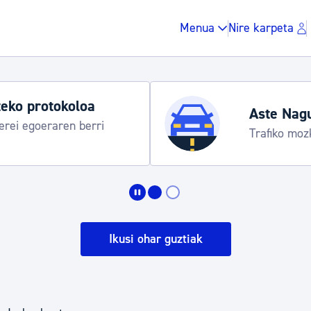
Menua
Nire karpeta
eko protokoloa
Aste Nag
rei egoeraren berri
Trafiko moz
Zergak eta isunak
Etxebizitza eta hirig
Ikusi ohar guztiak
Gune publikoa, ho