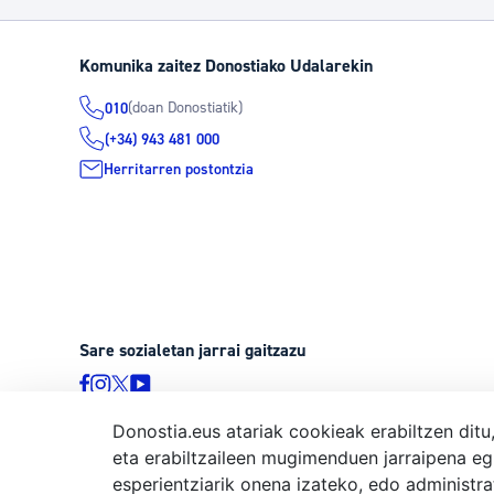
Komunika zaitez Donostiako Udalarekin
(doan Donostiatik)
010
(+34) 943 481 000
Herritarren postontzia
Sare sozialetan jarrai gaitzazu
Donostia.eus atariak cookieak erabiltzen ditu
eta erabiltzaileen mugimenduen jarraipena eg
© Donostiako Udala, Ijentea 1, 20003 Donostia
esperientziarik onena izateko, edo administr