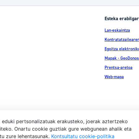
Esteka erabilgar
Lan-eskaintza
Kontratatzailearen
Egoitza elektronik
Mapak - GeoDonos
Prentsa-aretoa
Web-mapa
, eduki pertsonalizatuak erakusteko, joerak aztertzeko
iteko. Onartu cookie guztiak gure webgunean ahalik eta
Lege-ohar
atu zure lehentasunak.
Kontsultatu cookie-politika