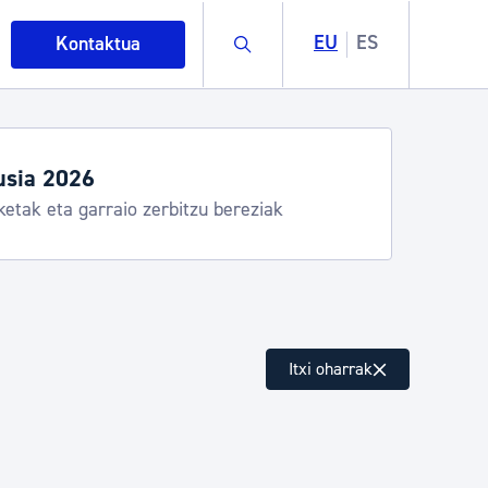
Buscar
EU
ES
Kontaktua
usia 2026
ketak eta garraio zerbitzu bereziak
intza
Itxi oharrak
ndakinak eta ingurumena