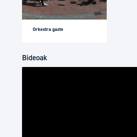
Orkestra gazte
Bideoak