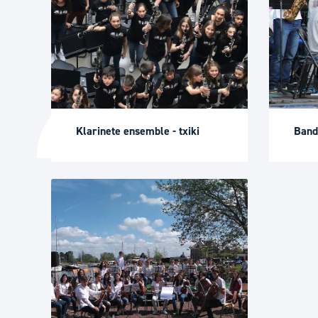
Klarinete ensemble - txiki
Band