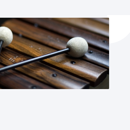
ta enplegua
ubideak eta bizikidetza