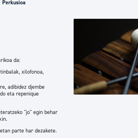
Euskara
Perkusioa
Garapen ekonomikoa e
Berdintasuna, Giza Esk
rikoa da:
tinbalak, xilofonoa,
Kultura
ere, adibidez djembe
rdo eta repenique
Turismoa
teratzeko "jo" egin behar
kin.
eetan parte har dezakete.