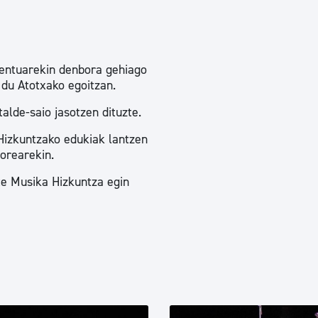
tea
Udal administrazioa
Iragarki ofizialen taula
Egutegi fiskala
umentuarekin denbora gehiago
du Atotxako egoitzan.
enda
Gardentasun ataria
alde-saio jasotzen dituzte.
Hizkuntzako edukiak lantzen
torearekin.
te Musika Hizkuntza egin