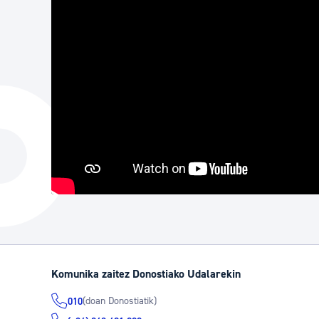
Komunika zaitez Donostiako Udalarekin
(doan Donostiatik)
010