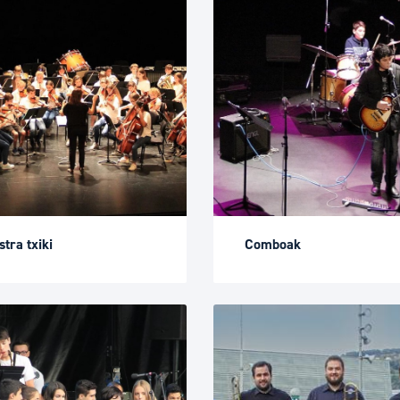
tra txiki
Comboak