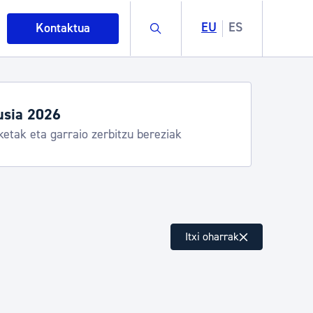
Buscar
EU
ES
Kontaktua
rtza denboraldia
zio praktikoa
intza
Itxi oharrak
ndakinak eta ingurumena