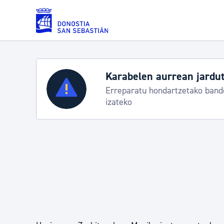
Eduki nagusira joan
Zerbitzuak
Aste Nagusia 2026: e
Abuztuak 8-15
Errolda eta gai pertsonalak
Gizarte-zerbitzuak
Mugikortasuna