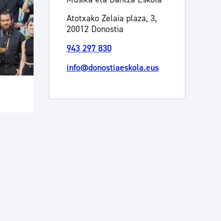
Atotxako Zelaia plaza, 3,
20012 Donostia
943 297 830
info@donostiaeskola.eus