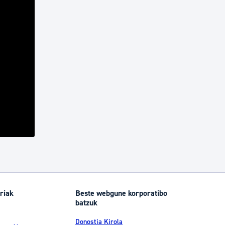
riak
Beste webgune korporatibo
batzuk
Donostia Kirola