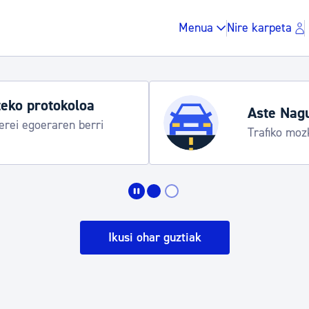
Menua
Nire karpeta
gitaraua
Honda
Informa
Zergak eta isunak
Etxebizitza eta hirig
Ikusi ohar guztiak
Gune publikoa, ho