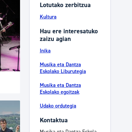
Lotutako zerbitzua
Kultura
Hau ere interesatuko
zaizu agian
Inika
Musika eta Dantza
Eskolako Liburutegia
Musika eta Dantza
Eskolako egoitzak
Udako ordutegia
Kontaktua
Musika eta Dantza Eskola