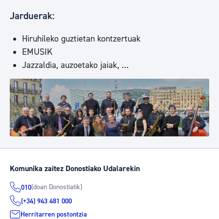
Jarduerak:
Hiruhileko guztietan kontzertuak
EMUSIK
Jazzaldia, auzoetako jaiak, …
Komunika zaitez Donostiako Udalarekin
(doan Donostiatik)
010
(+34) 943 481 000
Herritarren postontzia