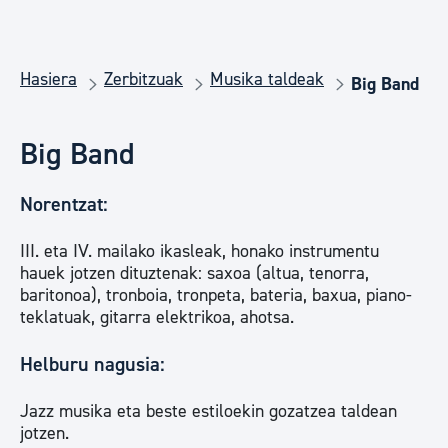
Hasiera
Zerbitzuak
Musika taldeak
Big Band
Big Band
Norentzat:
III. eta IV. mailako ikasleak, honako instrumentu
hauek jotzen dituztenak: saxoa (altua, tenorra,
baritonoa), tronboia, tronpeta, bateria, baxua, piano-
teklatuak, gitarra elektrikoa, ahotsa.
Helburu nagusia:
Jazz musika eta beste estiloekin gozatzea taldean
jotzen.