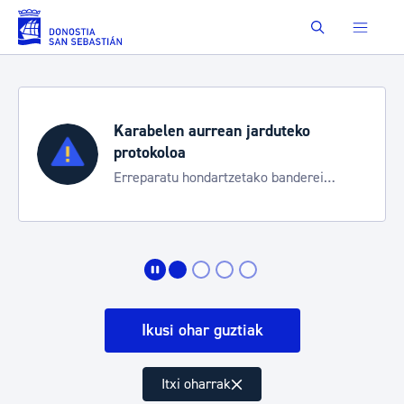
Eduki nagusira joan
Buscar
Karabelen aurrean jarduteko
protokoloa
Erreparatu hondartzetako banderei
egoeraren berri izateko
Ikusi ohar guztiak
Itxi oharrak