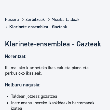
Hasiera
Zerbitzuak
Musika taldeak
Klarinete-ensemblea - Gazteak
Klarinete-ensemblea - Gazteak
Norentzat:
III. mailako klarineteko ikasleak eta piano eta
perkusioko ikasleak.
Helburu nagusia:
Taldean jotzeaz gozatzea
Instrumentu bereko ikaskideekin harremanak
izatea