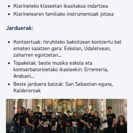
Klarineteko klaseetan ikasitakoa indartzea
Klarinetearen familiako instrumentuak jotzea
Jarduerak:
Kontzertuak: hiruhileko bakoitzean kontzertu bat
ematen saiatzen gara: Eskolan, Udaletxean,
zaharren egoitzetan...
Topaketak: beste musika eskola eta
kontserbatorioetako ikasleekin: Errenteria,
Andoain...
Beste jarduera batzuk: San Sebastian eguna,
Kaldereroak