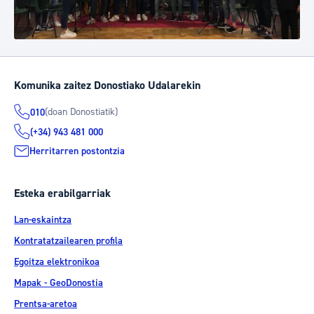
Komunika zaitez Donostiako Udalarekin
(doan Donostiatik)
010
(+34) 943 481 000
Herritarren postontzia
Esteka erabilgarriak
Lan-eskaintza
Kontratatzailearen profila
Egoitza elektronikoa
Mapak - GeoDonostia
Prentsa-aretoa