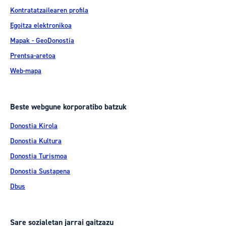
Kontratatzailearen profila
Egoitza elektronikoa
Mapak - GeoDonostia
Prentsa-aretoa
Web-mapa
Beste webgune korporatibo batzuk
Donostia Kirola
Donostia Kultura
Donostia Turismoa
Donostia Sustapena
Dbus
Sare sozialetan jarrai gaitzazu