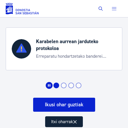
Eduki nagusira joan
Buscar
Karabelen aurrean jarduteko
protokoloa
Erreparatu hondartzetako banderei
egoeraren berri izateko
Ikusi ohar guztiak
Itxi oharrak