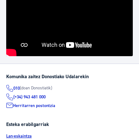
Komunika zaitez Donostiako Udalarekin
(doan Donostiatik)
010
(+34) 943 481 000
Herritarren postontzia
Esteka erabilgarriak
Lan-eskaintza