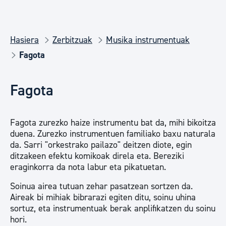
Hasiera
Zerbitzuak
Musika instrumentuak
Fagota
Fagota
Fagota zurezko haize instrumentu bat da, mihi bikoitza
duena. Zurezko instrumentuen familiako baxu naturala
da. Sarri "orkestrako pailazo" deitzen diote, egin
ditzakeen efektu komikoak direla eta. Bereziki
eraginkorra da nota labur eta pikatuetan.
Soinua airea tutuan zehar pasatzean sortzen da.
Aireak bi mihiak bibrarazi egiten ditu, soinu uhina
sortuz, eta instrumentuak berak anplifikatzen du soinu
hori.