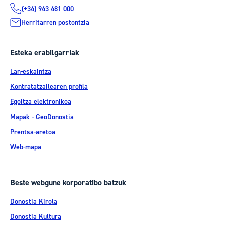
(+34) 943 481 000
Herritarren postontzia
Esteka erabilgarriak
Lan-eskaintza
Kontratatzailearen profila
Egoitza elektronikoa
Mapak - GeoDonostia
Prentsa-aretoa
Web-mapa
Beste webgune korporatibo batzuk
Donostia Kirola
Donostia Kultura