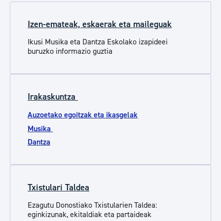
Izen-emateak, eskaerak eta maileguak
Ikusi Musika eta Dantza Eskolako izapideei
buruzko informazio guztia
Irakaskuntza
Auzoetako egoitzak eta ikasgelak
Musika
Dantza
Txistulari Taldea
Ezagutu Donostiako Txistularien Taldea:
eginkizunak, ekitaldiak eta partaideak