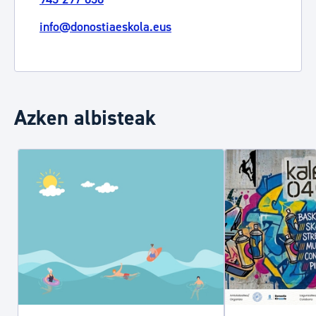
info@donostiaeskola.eus
Azken albisteak