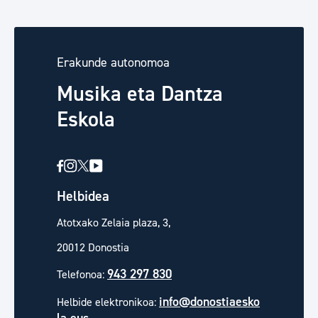
Erakunde autonomoa
Musika eta Dantza
Eskola
Helbidea
Atotxako Zelaia plaza, 3,
20012 Donostia
943 297 830
Telefonoa:
info@donostiaesko
Helbide elektronikoa: