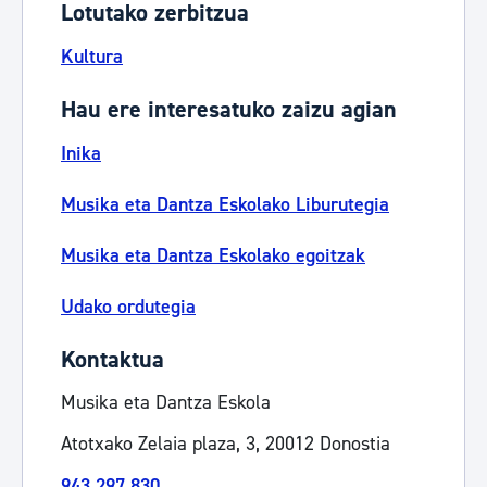
Lotutako zerbitzua
Kultura
Hau ere interesatuko zaizu agian
Inika
Musika eta Dantza Eskolako Liburutegia
Musika eta Dantza Eskolako egoitzak
Udako ordutegia
Kontaktua
Musika eta Dantza Eskola
Atotxako Zelaia plaza, 3, 20012 Donostia
943 297 830