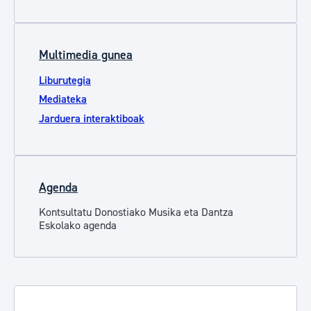
Multimedia gunea
Liburutegia
Mediateka
Jarduera interaktiboak
Agenda
Kontsultatu Donostiako Musika eta Dantza
Eskolako agenda