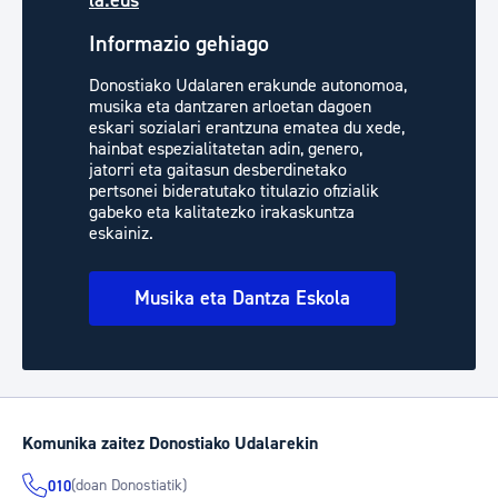
la.eus
Informazio gehiago
Donostiako Udalaren erakunde autonomoa,
musika eta dantzaren arloetan dagoen
eskari sozialari erantzuna ematea du xede,
hainbat espezialitatetan adin, genero,
jatorri eta gaitasun desberdinetako
pertsonei bideratutako titulazio ofizialik
gabeko eta kalitatezko irakaskuntza
eskainiz.
Musika eta Dantza Eskola
Komunika zaitez Donostiako Udalarekin
(doan Donostiatik)
010