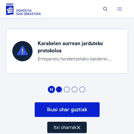
Eduki nagusira joan
Buscar
Karabelen aurrean jarduteko
protokoloa
Erreparatu hondartzetako banderei
egoeraren berri izateko
Ikusi ohar guztiak
Itxi oharrak