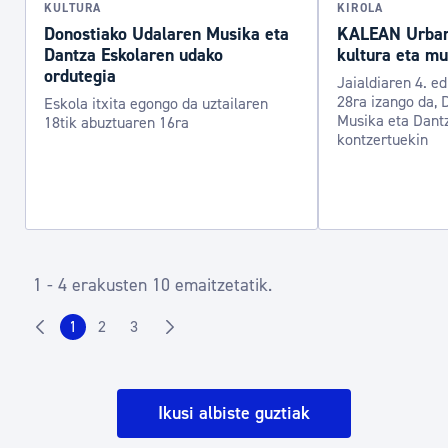
KULTURA
KIROLA
Donostiako Udalaren Musika eta
KALEAN Urban 
Dantza Eskolaren udako
kultura eta mu
ordutegia
Jaialdiaren 4. ed
28ra izango da,
Eskola itxita egongo da uztailaren
Musika eta Dant
18tik abuztuaren 16ra
kontzertuekin
1 - 4 erakusten 10 emaitzetatik.
1
2
3
Ikusi albiste guztiak