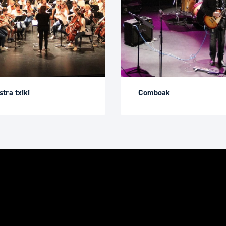
tra txiki
Comboak