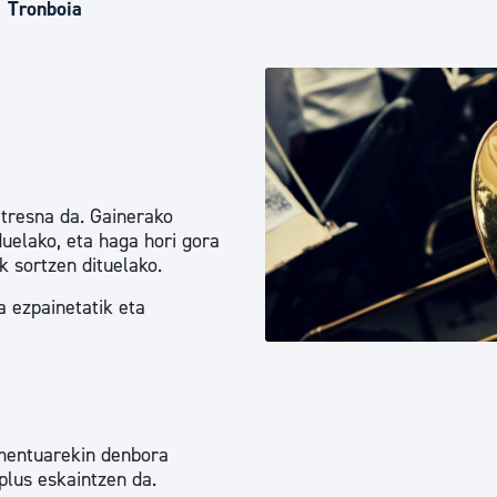
Euskara
Tronboia
Garapen ekonomikoa e
Berdintasuna, Giza Esk
 tresna da. Gainerako
duelako, eta haga hori gora
Kultura
k sortzen dituelako.
a ezpainetatik eta
Turismoa
umentuarekin denbora
plus eskaintzen da.