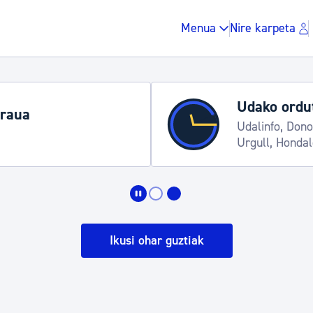
Menua
Nire karpeta
Udako ordut
araua
Udalinfo, Dono
Urgull, Honda
Zergak eta isunak
Etxebizitza eta hirig
Ikusi ohar guztiak
Gune publikoa, ho