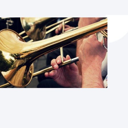
ta enplegua
ubideak eta bizikidetza