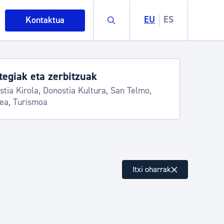
Buscar
EU
ES
Kontaktua
egiak eta zerbitzuak
stia Kirola, Donostia Kultura, San Telmo,
lea, Turismoa
intza
Itxi oharrak
ndakinak eta ingurumena