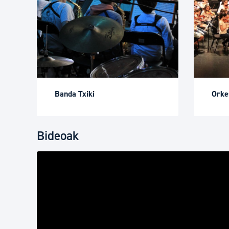
Banda Txiki
Orkes
Bideoak