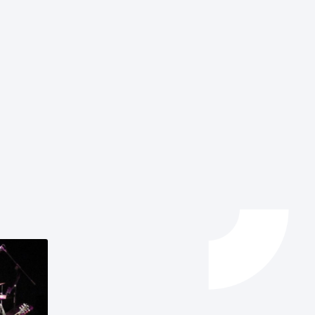
Izapideen katalogoa
Tramitaziorako laguntza