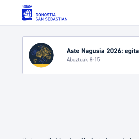
Eduki nagusira joan
Zerbitzuak
Aste Nagusia 2026: egit
Abuztuak 8-15
Errolda eta gai pertsonalak
Gizarte-zerbitzuak
Mugikortasuna