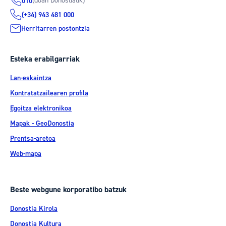
(doan Donostiatik)
010
(+34) 943 481 000
Herritarren postontzia
Esteka erabilgarriak
Lan-eskaintza
Kontratatzailearen profila
Egoitza elektronikoa
Mapak - GeoDonostia
Prentsa-aretoa
Web-mapa
Beste webgune korporatibo batzuk
Donostia Kirola
Donostia Kultura