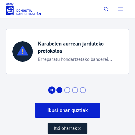
Eduki nagusira joan
Buscar
Karabelen aurrean jarduteko
protokoloa
Erreparatu hondartzetako banderei
egoeraren berri izateko
Ikusi ohar guztiak
Itxi oharrak