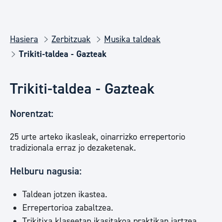
Hasiera
Zerbitzuak
Musika taldeak
Trikiti-taldea - Gazteak
Trikiti-taldea - Gazteak
Norentzat:
25 urte arteko ikasleak, oinarrizko errepertorio
tradizionala erraz jo dezaketenak.
Helburu nagusia:
Taldean jotzen ikastea.
Errepertorioa zabaltzea.
Trikitixa klaseetan ikasitakoa praktikan jartzea