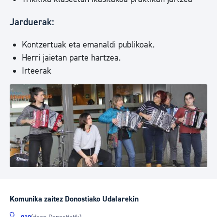
Jarduerak:
Kontzertuak eta emanaldi publikoak.
Herri jaietan parte hartzea.
Irteerak
Komunika zaitez Donostiako Udalarekin