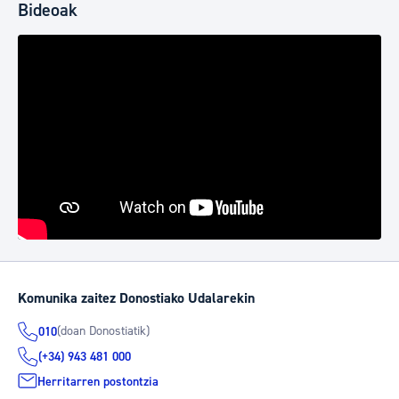
Bideoak
Komunika zaitez Donostiako Udalarekin
(doan Donostiatik)
010
(+34) 943 481 000
Herritarren postontzia