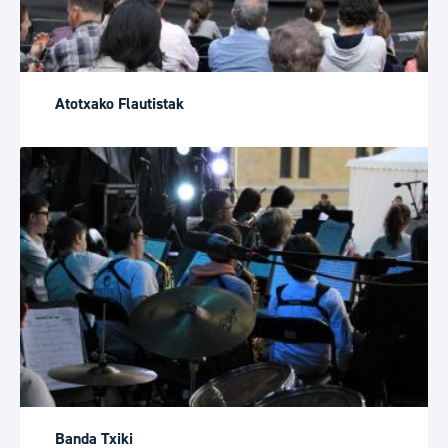
Atotxako Flautistak
Banda Txiki