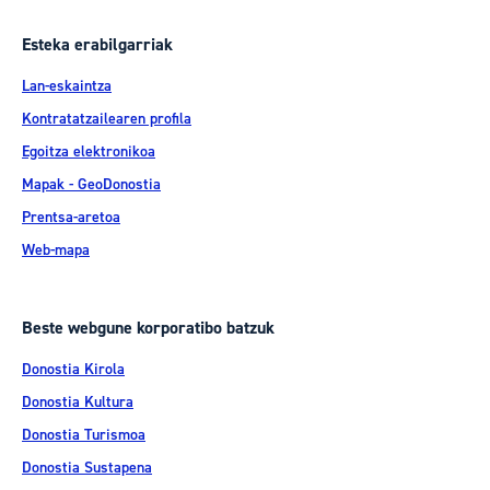
Esteka erabilgarriak
Lan-eskaintza
Kontratatzailearen profila
Egoitza elektronikoa
Mapak - GeoDonostia
Prentsa-aretoa
Web-mapa
Beste webgune korporatibo batzuk
Donostia Kirola
Donostia Kultura
Donostia Turismoa
Donostia Sustapena