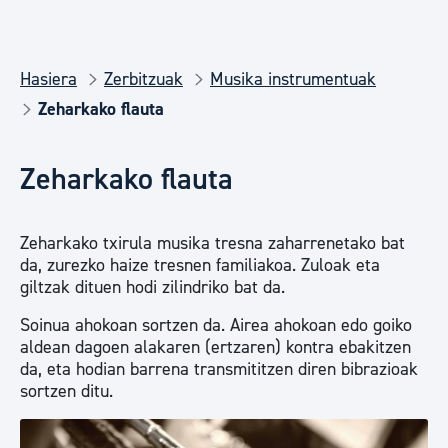
Hasiera
Zerbitzuak
Musika instrumentuak
Zeharkako flauta
Zeharkako flauta
Zeharkako txirula musika tresna zaharrenetako bat
da, zurezko haize tresnen familiakoa. Zuloak eta
giltzak dituen hodi zilindriko bat da.
Soinua ahokoan sortzen da. Airea ahokoan edo goiko
aldean dagoen alakaren (ertzaren) kontra ebakitzen
da, eta hodian barrena transmititzen diren bibrazioak
sortzen ditu.