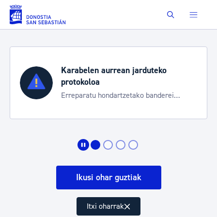
Eduki nagusira joan
Buscar
Aste Nagusia 2026
Trafiko mozketak eta garraio zerbitzu
bereziak
Ikusi ohar guztiak
Itxi oharrak