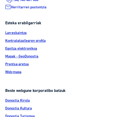
Herritarren postontzia
Esteka erabilgarriak
Lan-eskaintza
Kontratatzailearen profila
Egoitza elektronikoa
Mapak - GeoDonostia
Prentsa-aretoa
Web-mapa
Beste webgune korporatibo batzuk
Donostia Kirola
Donostia Kultura
Donostia Turismoa