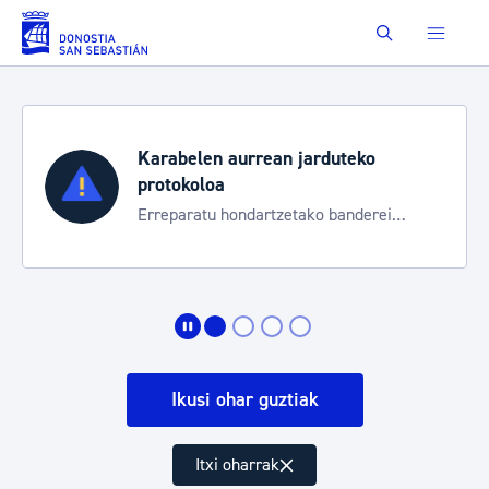
Eduki nagusira joan
Buscar
Karabelen aurrean jarduteko
protokoloa
Erreparatu hondartzetako banderei
egoeraren berri izateko
Ikusi ohar guztiak
Itxi oharrak