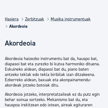
Hasiera
Zerbitzuak
Musika instrumentuak
Akordeoia
Akordeoia
Akordeoia haizezko instrumentu bat da, hauspo bat,
diapasoi bat eta zurezko bi kutxa harmoniko dituena.
Eskuineko aldean, diapasoi bat du, piano baten
antzeko teklak edo tekla biribilak izan ditzakeena.
Ezkerreko aldean, baxuak eta akonpainamendu-
akordeak jotzeko botoiak ditu.
Akordeoia jotzeko, interpretatzaileak ez du putz egin
behar soinua sortzeko. Mekanismo bat du, eta
hauspoa irekitzean edo ixtean, aireak egituraren