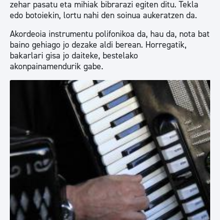
zehar pasatu eta mihiak bibrarazi egiten ditu. Tekla
edo botoiekin, lortu nahi den soinua aukeratzen da.
Akordeoia instrumentu polifonikoa da, hau da, nota bat
baino gehiago jo dezake aldi berean. Horregatik,
bakarlari gisa jo daiteke, bestelako
akonpainamendurik gabe.