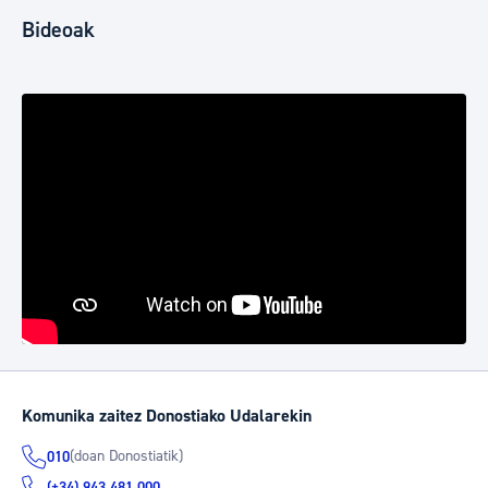
Bideoak
Komunika zaitez Donostiako Udalarekin
(doan Donostiatik)
010
(+34) 943 481 000