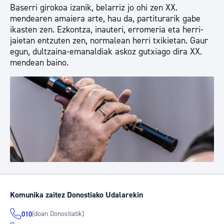
Baserri girokoa izanik, belarriz jo ohi zen XX.
mendearen amaiera arte, hau da, partiturarik gabe
ikasten zen. Ezkontza, inauteri, erromeria eta herri-
jaietan entzuten zen, normalean herri txikietan. Gaur
egun, dultzaina-emanaldiak askoz gutxiago dira XX.
mendean baino.
Komunika zaitez Donostiako Udalarekin
(doan Donostiatik)
010