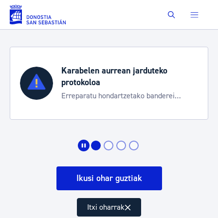
Eduki nagusira joan
Buscar
Karabelen aurrean jarduteko
protokoloa
Erreparatu hondartzetako banderei
egoeraren berri izateko
Ikusi ohar guztiak
Itxi oharrak