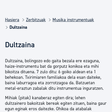
Hasiera
Zerbitzuak
Musika instrumentuak
Dultzaina
Dultzaina
Dultzaina, bolingozo edo gaita bezala ere ezaguna,
haize-instrumentu bat da gorputz konikoa eta mihi
bikoitza dituena. 7 zulo ditu: 6 goiko aldean eta 1
behekoan. Txirimiaren familiakoa dela esan daiteke,
baina laburragoa eta zorrotzagoa da. Batzuetan
metal-eraztun zabalak ditu instrumentua inguratzen.
Mihiak (pitak) kanaberaz egiten dira; lehen
dultzainero bakoitzak bereak egiten zituen, baina gaur
egun eginak eros daitezke. Ohikoa da atabalak