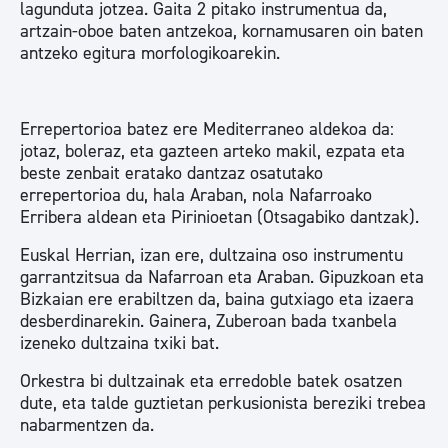
lagunduta jotzea. Gaita 2 pitako instrumentua da,
artzain-oboe baten antzekoa, kornamusaren oin baten
antzeko egitura morfologikoarekin.
Errepertorioa batez ere Mediterraneo aldekoa da:
jotaz, boleraz, eta gazteen arteko makil, ezpata eta
beste zenbait eratako dantzaz osatutako
errepertorioa du, hala Araban, nola Nafarroako
Erribera aldean eta Pirinioetan (Otsagabiko dantzak).
Euskal Herrian, izan ere, dultzaina oso instrumentu
garrantzitsua da Nafarroan eta Araban. Gipuzkoan eta
Bizkaian ere erabiltzen da, baina gutxiago eta izaera
desberdinarekin. Gainera, Zuberoan bada txanbela
izeneko dultzaina txiki bat.
Orkestra bi dultzainak eta erredoble batek osatzen
dute, eta talde guztietan perkusionista bereziki trebea
nabarmentzen da.