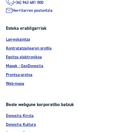
(+34) 943 481 000
Herritarren postontzia
Esteka erabilgarriak
Lan-eskaintza
Kontratatzailearen profila
Egoitza elektronikoa
Mapak - GeoDonostia
Prentsa-aretoa
Web-mapa
Beste webgune korporatibo batzuk
Donostia Kirola
Donostia Kultura