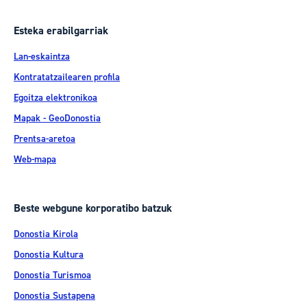
Esteka erabilgarriak
Lan-eskaintza
Kontratatzailearen profila
Egoitza elektronikoa
Mapak - GeoDonostia
Prentsa-aretoa
Web-mapa
Beste webgune korporatibo batzuk
Donostia Kirola
Donostia Kultura
Donostia Turismoa
Donostia Sustapena