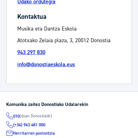
Udako ordutegia
Kontaktua
Musika eta Dantza Eskola
Atotxako Zelaia plaza, 3, 20012 Donostia
943 297 830
info@donostiaeskola.eus
Komunika zaitez Donostiako Udalarekin
(doan Donostiatik)
010
(+34) 943 481 000
Herritarren postontzia