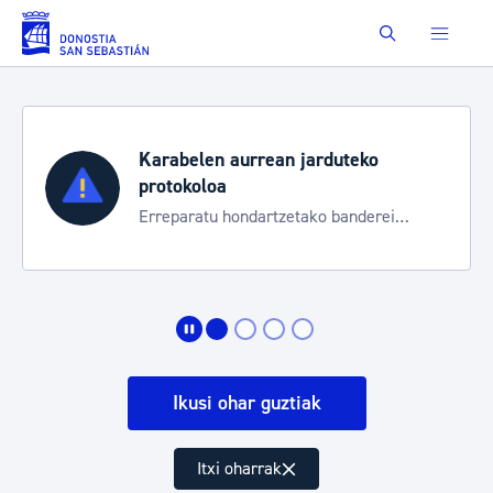
Eduki nagusira joan
Buscar
Karabelen aurrean jarduteko
protokoloa
Erreparatu hondartzetako banderei
egoeraren berri izateko
Ikusi ohar guztiak
Itxi oharrak