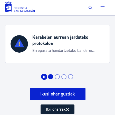
Eduki nagusira joan
Buscar
duteko
Aste Nagusia 2026
Trafiko mozketak eta garraio 
 banderei
bereziak
Ikusi ohar guztiak
Itxi oharrak