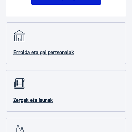
Errolda eta gai pertsonalak
Zergak eta isunak