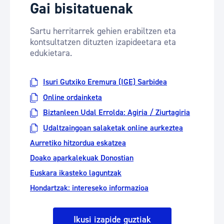
Gai bisitatuenak
Sartu herritarrek gehien erabiltzen eta
kontsultatzen dituzten izapideetara eta
edukietara.
Isuri Gutxiko Eremura (IGE) Sarbidea
Online ordainketa
Biztanleen Udal Errolda: Agiria / Ziurtagiria
Udaltzaingoan salaketak online aurkeztea
Aurretiko hitzordua eskatzea
Doako aparkalekuak Donostian
Euskara ikasteko laguntzak
Hondartzak: intereseko informazioa
Ikusi izapide guztiak