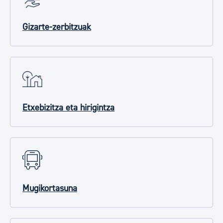
Gizarte-zerbitzuak
Etxebizitza eta hirigintza
Mugikortasuna