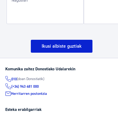
Nagusian
Ikusi albiste guztiak
Komunika zaitez Donostiako Udalarekin
(doan Donostiatik)
010
(+34) 943 481 000
Herritarren postontzia
Esteka erabilgarriak