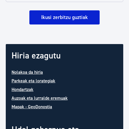
Ikusi zerbitzu guztiak
Hiria ezagutu
Nolakoa da hiria
Parkeak eta lorategiak
Hondartzak
Auzoak eta lurralde eremuak
Mapak - GeoDonostia