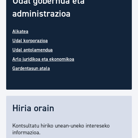
Udal gobernua eta
administrazioa
Alkatea
Udal korporazioa
Udal antolamendua
Arlo juridikoa eta ekonomikoa
Gardentasun atala
Hiria orain
Kontsultatu hiriko unean-uneko intereseko
informazioa.