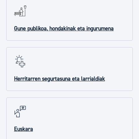
Gune publikoa, hondakinak eta ingurumena
Herritarren segurtasuna eta larrialdiak
Euskara