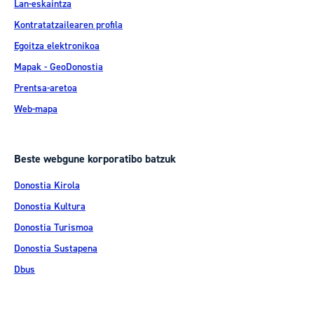
Lan-eskaintza
Kontratatzailearen profila
Egoitza elektronikoa
Mapak - GeoDonostia
Prentsa-aretoa
Web-mapa
Beste webgune korporatibo batzuk
Donostia Kirola
Donostia Kultura
Donostia Turismoa
Donostia Sustapena
Dbus