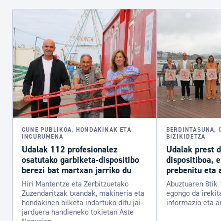
GUNE PUBLIKOA, HONDAKINAK ETA
BERDINTASUNA, 
INGURUMENA
BIZIKIDETZA
Udalak 112 profesionalez
Udalak prest 
osatutako garbiketa-dispositibo
dispositiboa, 
berezi bat martxan jarriko du
prebenitu eta 
Hiri Mantentze eta Zerbitzuetako
Abuztuaren 8tik 
Zuzendaritzak txandak, makineria eta
egongo da irekit
hondakinen bilketa indartuko ditu jai-
informazio eta a
jarduera handieneko tokietan Aste