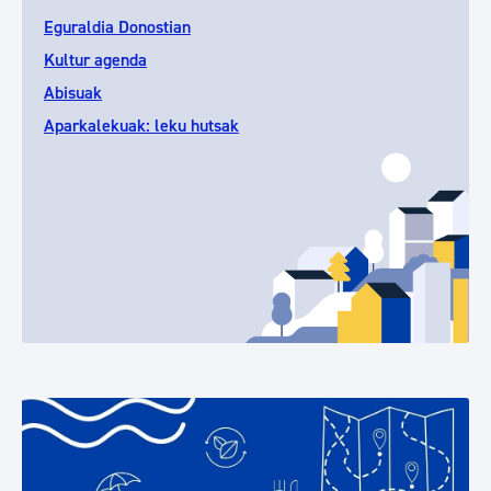
Eguraldia Donostian
Kultur agenda
Abisuak
Aparkalekuak: leku hutsak