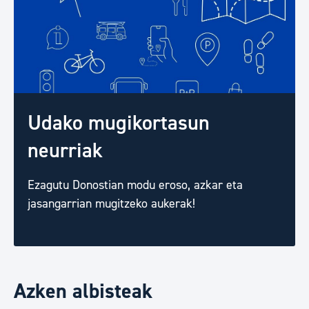
Udako mugikortasun
neurriak
Ezagutu Donostian modu eroso, azkar eta
jasangarrian mugitzeko aukerak!
Azken albisteak