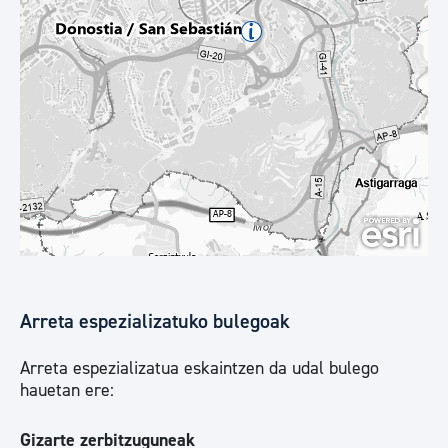
Arreta espezializatuko bulegoak
Arreta espezializatua eskaintzen da udal bulego
hauetan ere:
Gizarte zerbitzuguneak​​​​​​​