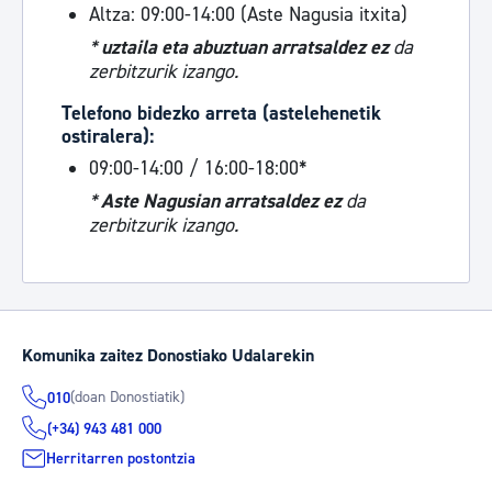
Altza: 09:00-14:00 (Aste Nagusia itxita)
*
uztaila eta abuztuan arratsaldez ez
da
zerbitzurik izango.
Telefono bidezko arreta (astelehenetik
ostiralera):
09:00-14:00 / 16:00-18:00*
*
Aste Nagusian arratsaldez ez
da
zerbitzurik izango.
Komunika zaitez Donostiako Udalarekin
(doan Donostiatik)
010
(+34) 943 481 000
Herritarren postontzia