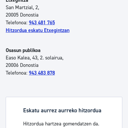
Etxegintza
San Martzial, 2,
20005 Donostia
Telefonoa:
943 481 765
Hitzordua eskatu Etxegintzan
Osasun publikoa
Easo Kalea, 43, 2. solairua,
20006 Donostia
Telefonoa:
943 483 878
Eskatu aurrez aurreko hitzordua
Hitzordua hartzea gomendatzen da.