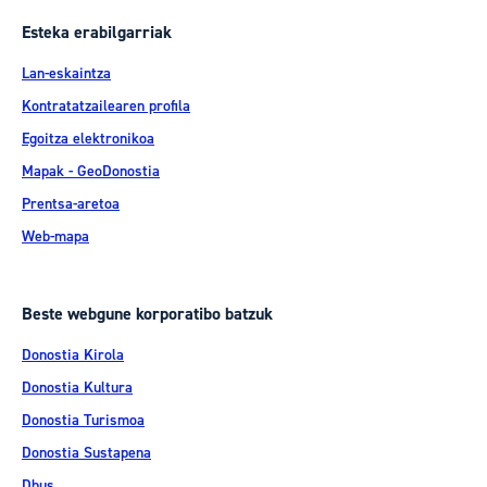
Esteka erabilgarriak
Lan-eskaintza
Kontratatzailearen profila
Egoitza elektronikoa
Mapak - GeoDonostia
Prentsa-aretoa
Web-mapa
Beste webgune korporatibo batzuk
Donostia Kirola
Donostia Kultura
Donostia Turismoa
Donostia Sustapena
Dbus