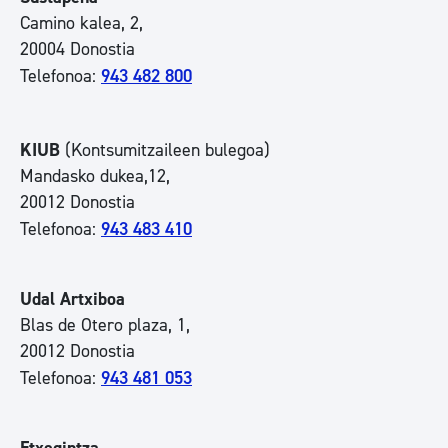
Camino kalea, 2,
20004 Donostia
Telefonoa:
943 482 800
KIUB
(Kontsumitzaileen bulegoa)
Mandasko dukea,12,
20012 Donostia
Telefonoa:
943 483 410
Udal Artxiboa​​​​​​​
Blas de Otero plaza, 1,
20012 Donostia
Telefonoa:
943 481 053