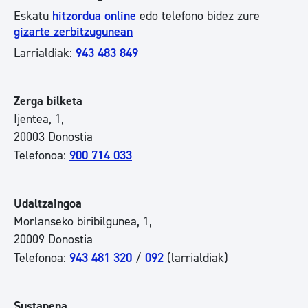
Eskatu
hitzordua online
edo telefono bidez zure
gizarte zerbitzugunean
Larrialdiak:
943 483 849
Zerga bilketa
Ijentea, 1,
20003 Donostia
Telefonoa:
9
00 714 033
Udaltzaingoa
Morlanseko biribilgunea, 1,
20009 Donostia
Telefonoa:
943 481 320
/
092
(larrialdiak)
Sustapena