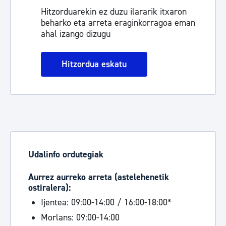
Hitzorduarekin ez duzu ilararik itxaron
beharko eta arreta eraginkorragoa eman
ahal izango dizugu
Hitzordua eskatu
Udalinfo ordutegiak
Aurrez aurreko arreta (astelehenetik
ostiralera):
Ijentea: 09:00-14:00 / 16:00-18:00*
Morlans: 09:00-14:00