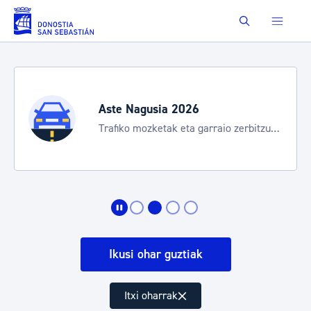
Eduki nagusira joan
Buscar
Aste Nagusia 2026
Trafiko mozketak eta garraio zerbitzu
bereziak
Ikusi ohar guztiak
Itxi oharrak