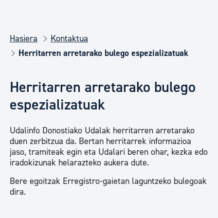
Hasiera
Kontaktua
Herritarren arretarako bulego espezializatuak
Herritarren arretarako bulego
espezializatuak
Udalinfo Donostiako Udalak herritarren arretarako
duen zerbitzua da. Bertan herritarrek informazioa
jaso, tramiteak egin eta Udalari beren ohar, kezka edo
iradokizunak helarazteko aukera dute.
Bere egoitzak Erregistro-gaietan laguntzeko bulegoak
dira.