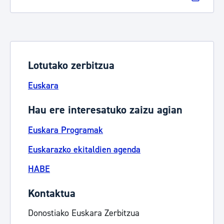
Lotutako zerbitzua
Euskara
Hau ere interesatuko zaizu agian
Euskara Programak
Euskarazko ekitaldien agenda
HABE
Kontaktua
Donostiako Euskara Zerbitzua