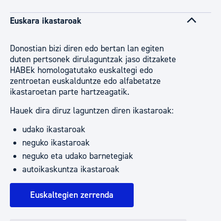
Euskara ikastaroak
Donostian bizi diren edo bertan lan egiten
duten pertsonek dirulaguntzak jaso ditzakete
HABEk homologatutako euskaltegi edo
zentroetan euskalduntze edo alfabetatze
ikastaroetan parte hartzeagatik.
Hauek dira diruz laguntzen diren ikastaroak:
udako ikastaroak
neguko ikastaroak
neguko eta udako barnetegiak
autoikaskuntza ikastaroak
Euskaltegien zerrenda