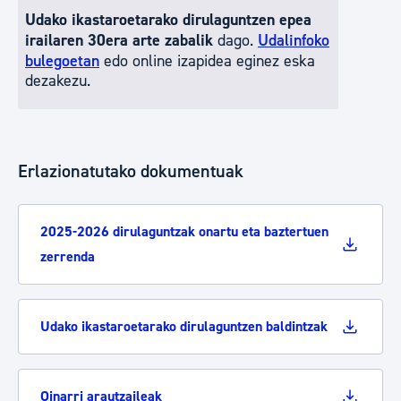
Udako ikastaroetarako dirulaguntzen epea
irailaren 30era arte zabalik
dago.
Udalinfoko
bulegoetan
edo online izapidea eginez eska
dezakezu.
Erlazionatutako dokumentuak
2025-2026 dirulaguntzak onartu eta baztertuen
zerrenda
Udako ikastaroetarako dirulaguntzen baldintzak
Oinarri arautzaileak