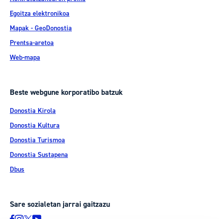
Egoitza elektronikoa
Mapak - GeoDonostia
Prentsa-aretoa
Web-mapa
Beste webgune korporatibo batzuk
Donostia Kirola
Donostia Kultura
Donostia Turismoa
Donostia Sustapena
Dbus
Sare sozialetan jarrai gaitzazu