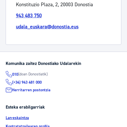
Konstituzio Plaza, 2, 20003 Donostia
943 483 750
udala_euskara@donostia.eus
Komunika zaitez Donostiako Udalarekin
(doan Donostiatik)
010
(+34) 943 481 000
Herritarren postontzia
Esteka erabilgarriak
Lan-eskaintza
Kontratatzailearen profila