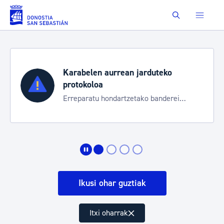
Eduki nagusira joan
Buscar
Karabelen aurrean jarduteko
protokoloa
Erreparatu hondartzetako banderei
egoeraren berri izateko
Ikusi ohar guztiak
Itxi oharrak