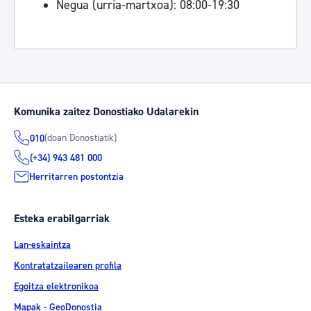
Negua (urria-martxoa): 08:00-19:30
Komunika zaitez Donostiako Udalarekin
(doan Donostiatik)
010
(+34) 943 481 000
Herritarren postontzia
Esteka erabilgarriak
Lan-eskaintza
Kontratatzailearen profila
Egoitza elektronikoa
Mapak - GeoDonostia