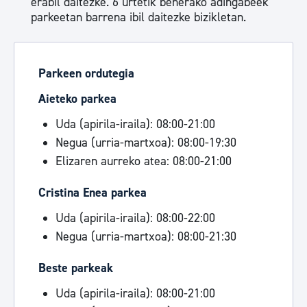
erabil daitezke. 6 urtetik beherako adingabeek
parkeetan barrena ibil daitezke bizikletan.
Parkeen ordutegia
Aieteko parkea
Uda (apirila-iraila): 08:00-21:00
Negua (urria-martxoa): 08:00-19:30
Elizaren aurreko atea: 08:00-21:00
Cristina Enea parkea
Uda (apirila-iraila): 08:00-22:00
Negua (urria-martxoa): 08:00-21:30
Beste parkeak
Uda (apirila-iraila): 08:00-21:00