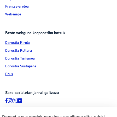
Prentsa-aretoa
Web-mapa
Beste webgune korporatibo batzuk
Donostia Kirola
Donostia Kultura
Donostia Turismoa
Donostia Sustapena
Dbus
Sare sozialetan jarrai gaitzazu
Donostia.eus atariak cookieak erabiltzen ditu, eduki