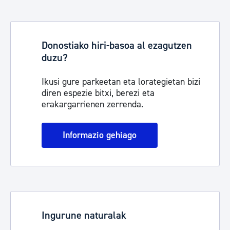
Donostiako hiri-basoa al ezagutzen
duzu?
Ikusi gure parkeetan eta lorategietan bizi
diren espezie bitxi, berezi eta
erakargarrienen zerrenda.
Informazio gehiago
Ingurune naturalak