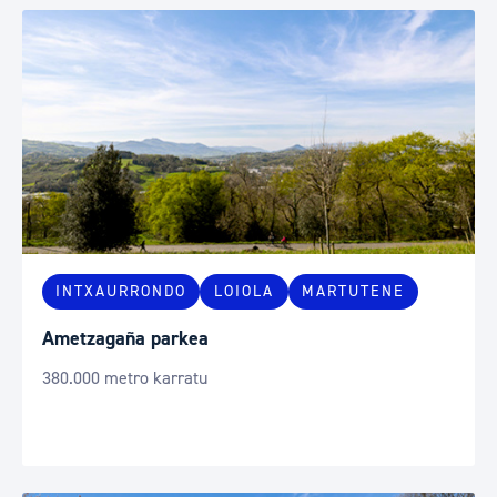
INTXAURRONDO
LOIOLA
MARTUTENE
Ametzagaña parkea
380.000 metro karratu