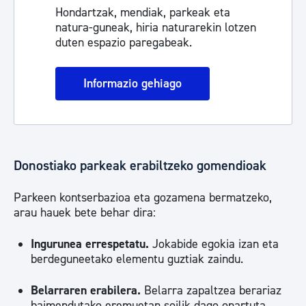
Hondartzak, mendiak, parkeak eta
natura-guneak, hiria naturarekin lotzen
duten espazio paregabeak.
Informazio gehiago
Donostiako parkeak erabiltzeko gomendioak
Parkeen kontserbazioa eta gozamena bermatzeko,
arau hauek bete behar dira:
Ingurunea errespetatu.
Jokabide egokia izan eta
berdeguneetako elementu guztiak zaindu.
Belarraren erabilera.
Belarra zapaltzea berariaz
baimendutako eremuetan soilik dago onartuta.