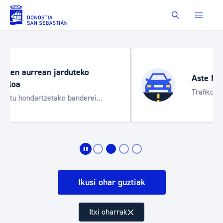
Eduki nagusira joan
Buscar
Aste Nagusia 2026
Trafiko mozketak eta garraio zerbitzu
bereziak
Ikusi ohar guztiak
Itxi oharrak