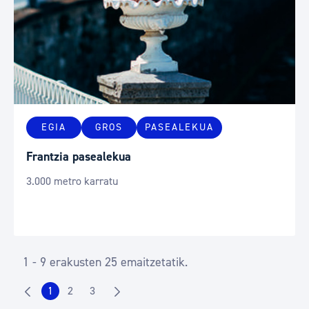
EGIA
GROS
PASEALEKUA
Frantzia pasealekua
3.000 metro karratu
1 - 9 erakusten 25 emaitzetatik.
1
2
3
Orrialdea
Orrialdea
Orrialdea