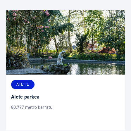
AIETE
Aiete parkea
80.777 metro karratu