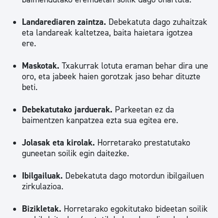
Landarediaren zaintza.
Debekatuta dago zuhaitzak
eta landareak kaltetzea, baita haietara igotzea
ere.
Maskotak.
Txakurrak lotuta eraman behar dira une
oro, eta jabeek haien gorotzak jaso behar dituzte
beti.
Debekatutako jarduerak.
Parkeetan ez da
baimentzen kanpatzea ezta sua egitea ere.
Jolasak eta kirolak.
Horretarako prestatutako
guneetan soilik egin daitezke.
Ibilgailuak.
Debekatuta dago motordun ibilgailuen
zirkulazioa.
Bizikletak.
Horretarako egokitutako bideetan soilik