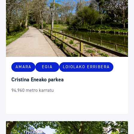
AMARA
EGIA
LOIOLAKO ERRIBERA
Cristina Eneako parkea
94.960 metro karratu