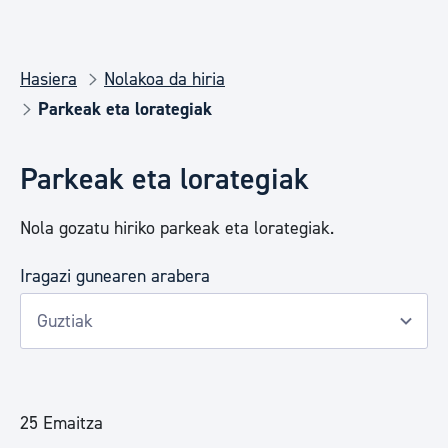
Hasiera
Nolakoa da hiria
Parkeak eta lorategiak
Parkeak eta lorategiak
Nola gozatu hiriko parkeak eta lorategiak.
Iragazi gunearen arabera
25 Emaitza