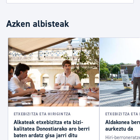
Azken albisteak
ETXEBIZITZA ETA HIRIGINTZA
ETXEBIZITZA ETA
Alkateak etxebizitza eta bizi-
Aldakonea ber
kalitatea Donostiarako aro berri
aurkeztu da
baten ardatz gisa jarri ditu
Hiri-berroneratz