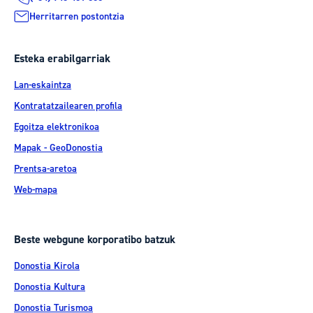
Herritarren postontzia
Esteka erabilgarriak
Lan-eskaintza
Kontratatzailearen profila
Egoitza elektronikoa
Mapak - GeoDonostia
Prentsa-aretoa
Web-mapa
Beste webgune korporatibo batzuk
Donostia Kirola
Donostia Kultura
Donostia Turismoa