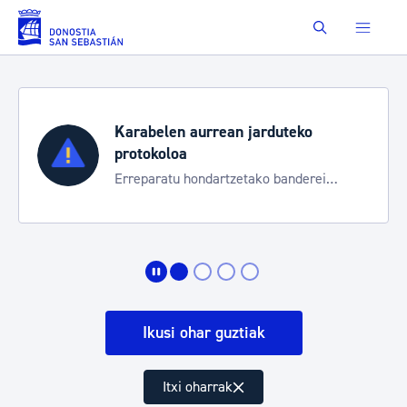
Eduki nagusira joan
Buscar
Karabelen aurrean jarduteko
protokoloa
Erreparatu hondartzetako banderei
egoeraren berri izateko
Ikusi ohar guztiak
Itxi oharrak