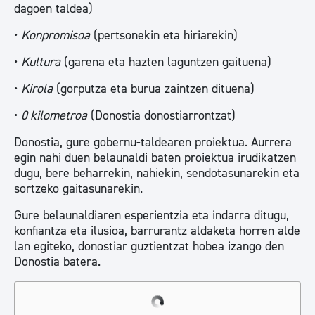
dagoen taldea)
•
Konpromisoa
(pertsonekin eta hiriarekin)
•
Kultura
(garena eta hazten laguntzen gaituena)
•
Kirola
(gorputza eta burua zaintzen dituena)
•
0 kilometroa
(Donostia donostiarrontzat)
Donostia, gure gobernu-taldearen proiektua. Aurrera
egin nahi duen belaunaldi baten proiektua irudikatzen
dugu, bere beharrekin, nahiekin, sendotasunarekin eta
sortzeko gaitasunarekin.
Gure belaunaldiaren esperientzia eta indarra ditugu,
konfiantza eta ilusioa, barrurantz aldaketa horren alde
lan egiteko, donostiar guztientzat hobea izango den
Donostia batera.