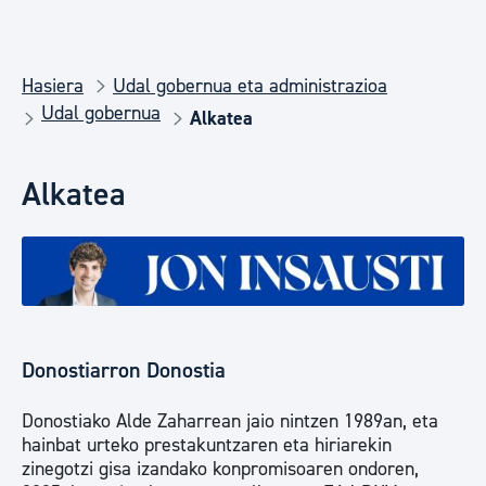
Hasiera
Udal gobernua eta administrazioa
Udal gobernua
Alkatea
Alkatea
Donostiarron Donostia
Donostiako Alde Zaharrean jaio nintzen 1989an, eta
hainbat urteko prestakuntzaren eta hiriarekin
zinegotzi gisa izandako konpromisoaren ondoren,