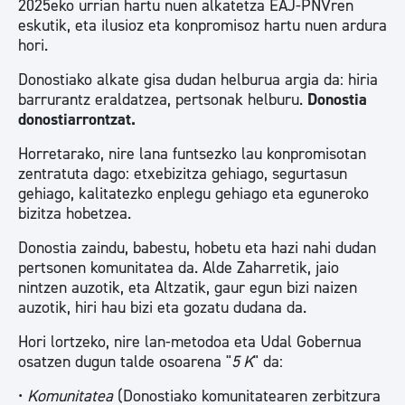
2025eko urrian hartu nuen alkatetza EAJ-PNVren
eskutik, eta ilusioz eta konpromisoz hartu nuen ardura
hori.
Donostiako alkate gisa dudan helburua argia da: hiria
barrurantz eraldatzea, pertsonak helburu.
Donostia
donostiarrontzat.
Horretarako, nire lana funtsezko lau konpromisotan
zentratuta dago: etxebizitza gehiago, segurtasun
gehiago, kalitatezko enplegu gehiago eta eguneroko
bizitza hobetzea.
Donostia zaindu, babestu, hobetu eta hazi nahi dudan
pertsonen komunitatea da. Alde Zaharretik, jaio
nintzen auzotik, eta Altzatik, gaur egun bizi naizen
auzotik, hiri hau bizi eta gozatu dudana da.
Hori lortzeko, nire lan-metodoa eta Udal Gobernua
osatzen dugun talde osoarena "
5 K
" da:
•
Komunitatea
(Donostiako komunitatearen zerbitzura