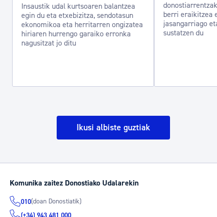
donostiarrentzak
Insaustik udal kurtsoaren balantzea
berri eraikitzea 
egin du eta etxebizitza, sendotasun
jasangarriago et
ekonomikoa eta herritarren ongizatea
sustatzen du
hiriaren hurrengo garaiko erronka
nagusitzat jo ditu
Ikusi albiste guztiak
Komunika zaitez Donostiako Udalarekin
(doan Donostiatik)
010
(+34) 943 481 000