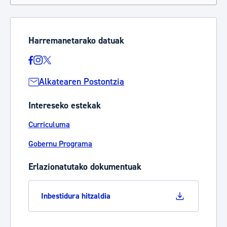
Harremanetarako datuak
Alkatearen Postontzia
Intereseko estekak
Curriculuma
Gobernu Programa
Erlazionatutako dokumentuak
Inbestidura hitzaldia