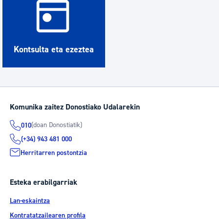
Kontsulta eta ezeztea
Komunika zaitez Donostiako Udalarekin
(doan Donostiatik)
010
(+34) 943 481 000
Herritarren postontzia
Esteka erabilgarriak
Lan-eskaintza
Kontratatzailearen profila