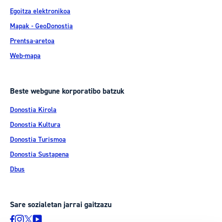
Egoitza elektronikoa
Mapak - GeoDonostia
Prentsa-aretoa
Web-mapa
Beste webgune korporatibo batzuk
Donostia Kirola
Donostia Kultura
Donostia Turismoa
Donostia Sustapena
Dbus
Sare sozialetan jarrai gaitzazu