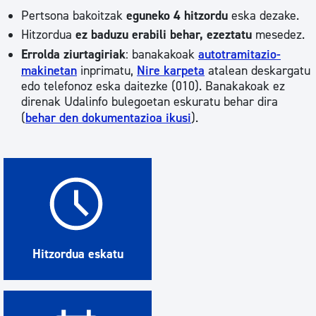
Pertsona bakoitzak
eguneko 4 hitzordu
eska dezake.
Hitzordua
ez baduzu erabili behar, ezeztatu
mesedez.
Errolda ziurtagiriak
: banakakoak
autotramitazio-
makinetan
inprimatu,
Nire karpeta
atalean deskargatu
edo telefonoz eska daitezke (010). Banakakoak ez
direnak Udalinfo bulegoetan eskuratu behar dira
(
behar den dokumentazioa ikusi
).
Hitzordua eskatu