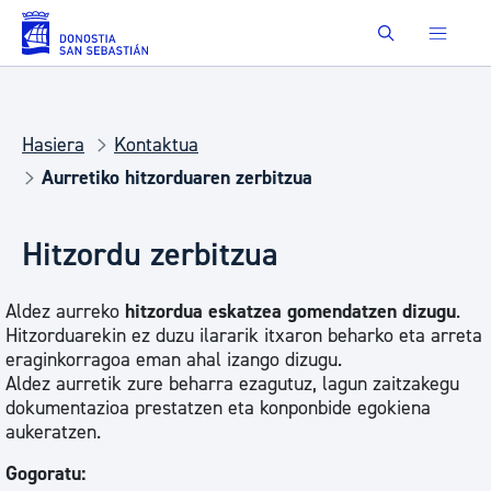
Eduki nagusira joan
Buscar
Hasiera
Kontaktua
Aurretiko hitzorduaren zerbitzua
Hitzordu zerbitzua
Aldez aurreko
hitzordua eskatzea gomendatzen dizugu
.
Hitzorduarekin ez duzu ilararik itxaron beharko eta arreta
eraginkorragoa eman ahal izango dizugu.
Aldez aurretik zure beharra ezagutuz, lagun zaitzakegu
dokumentazioa prestatzen eta konponbide egokiena
aukeratzen.
Gogoratu: