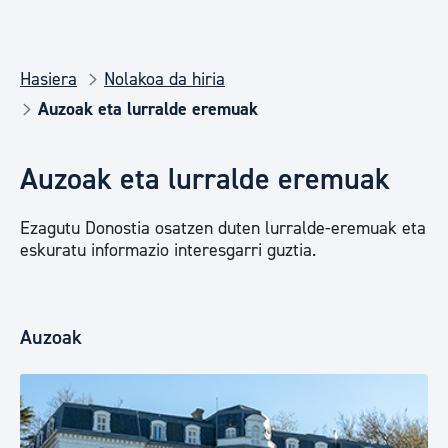
Hasiera
Nolakoa da hiria
Auzoak eta lurralde eremuak
Auzoak eta lurralde eremuak
Ezagutu Donostia osatzen duten lurralde-eremuak eta
eskuratu informazio interesgarri guztia.
Auzoak