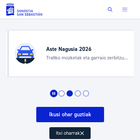
Eduki nagusira joan
Buscar
Aste Nagusia 2026
Trafiko mozketak eta garraio zerbitzu
bereziak
Ikusi ohar guztiak
Itxi oharrak