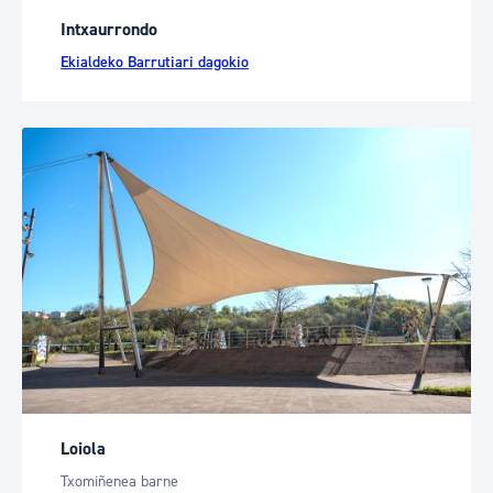
Intxaurrondo
Ekialdeko Barrutiari dagokio
Loiola
Txomiñenea barne