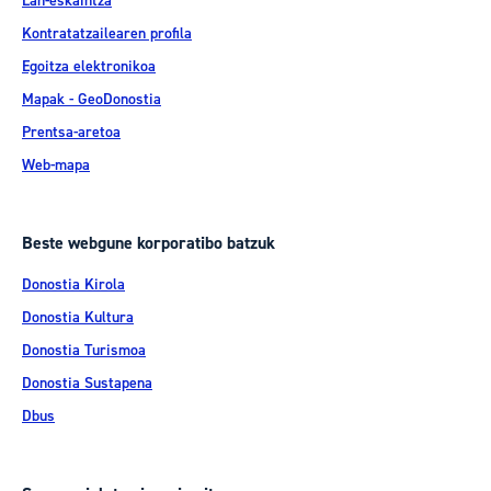
Lan-eskaintza
Kontratatzailearen profila
Egoitza elektronikoa
Mapak - GeoDonostia
Prentsa-aretoa
Web-mapa
Beste webgune korporatibo batzuk
Donostia Kirola
Donostia Kultura
Donostia Turismoa
Donostia Sustapena
Dbus