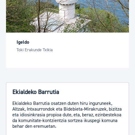
Igeldo
Toki Erakunde Txikia
Ekialdeko Barrutia
Ekialdeko Barrutia osatzen duten hiru inguruneek,
Altzak, Intxaurrondok eta Bidebieta-Mirakruzek, bizitza
eta idiosinkrasia propioa dute, eta, beraz, ezinbestekoa
da komunitate-kontzientzia sortzea ikuspegi komuna
behar den eremuetan.