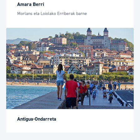
Amara Berri
Morlans eta Loiolako Erriberak barne
Antigua-Ondarreta