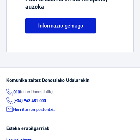
auzoka
Informazio gehiago
Komunika zaitez Donostiako Udalarekin
(doan Donostiatik)
010
(+34) 943 481 000
Herritarren postontzia
Esteka erabilgarriak