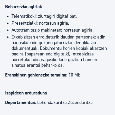
Beharrezko agiriak
Telematikoki: ziurtagiri digital bat.
Presentzialki: nortasun agiria.
Autotramitazio makinetan: nortasun agiria.
Etxebizitzan erroldaturik dauden pertsonak: adin
nagusiko kide guztien jatorrizko identifikazio
dokumentuak. Dokumentu horien kopiak ekartzen
badira (paperean edo digitalki), etxebizitza
horretako adin nagusiko kide guztien baimen
sinatua erantsi beharko da.
Eranskinen gehienezko tamaina:
10 Mb
Izapideen arduraduna
Departamentua:
Lehendakaritza Zuzendaritza