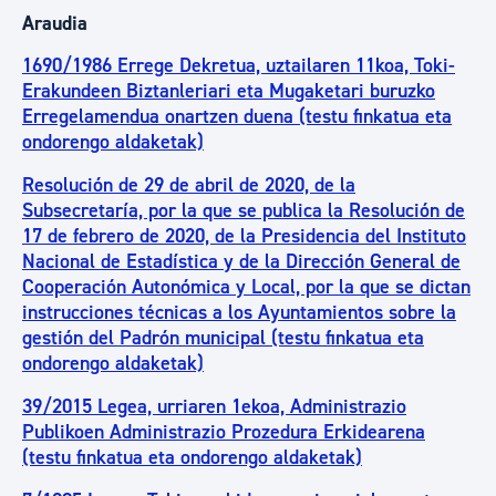
Araudia
1690/1986 Errege Dekretua, uztailaren 11koa, Toki-
Erakundeen Biztanleriari eta Mugaketari buruzko
Erregelamendua onartzen duena (testu finkatua eta
ondorengo aldaketak)
Resolución de 29 de abril de 2020, de la
Subsecretaría, por la que se publica la Resolución de
17 de febrero de 2020, de la Presidencia del Instituto
Nacional de Estadística y de la Dirección General de
Cooperación Autonómica y Local, por la que se dictan
instrucciones técnicas a los Ayuntamientos sobre la
gestión del Padrón municipal (testu finkatua eta
ondorengo aldaketak)
39/2015 Legea, urriaren 1ekoa, Administrazio
Publikoen Administrazio Prozedura Erkidearena
(testu finkatua eta ondorengo aldaketak)