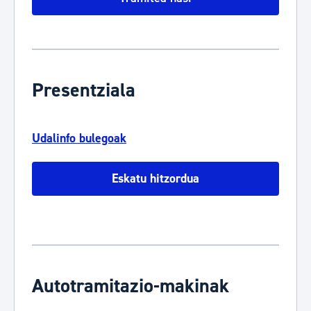
Presentziala
Udalinfo bulegoak
Eskatu hitzordua
Autotramitazio-makinak