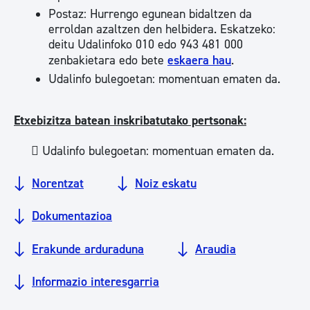
Postaz: Hurrengo egunean bidaltzen da
erroldan azaltzen den helbidera. Eskatzeko:
deitu Udalinfoko 010 edo 943 481 000
zenbakietara edo bete
eskaera hau
.
Udalinfo bulegoetan: momentuan ematen da.
Etxebizitza batean inskribatutako pertsonak
:
 Udalinfo bulegoetan: momentuan ematen da.
Norentzat
Noiz eskatu
Dokumentazioa
Erakunde arduraduna
Araudia
Informazio interesgarria