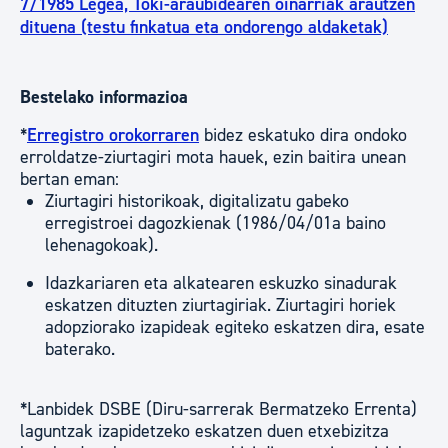
7/1985 Legea, Toki-araubidearen oinarriak arautzen
dituena (testu finkatua eta ondorengo aldaketak)
Bestelako informazioa
*
Erregistro orokorraren
bidez eskatuko dira ondoko
erroldatze-ziurtagiri mota hauek, ezin baitira unean
bertan eman:
Ziurtagiri historikoak, digitalizatu gabeko
erregistroei dagozkienak (1986/04/01a baino
lehenagokoak).
Idazkariaren eta alkatearen eskuzko sinadurak
eskatzen dituzten ziurtagiriak. Ziurtagiri horiek
adopziorako izapideak egiteko eskatzen dira, esate
baterako.
*Lanbidek DSBE (Diru-sarrerak Bermatzeko Errenta)
laguntzak izapidetzeko eskatzen duen etxebizitza