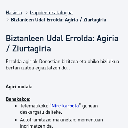
Hasiera
Izapideen katalogoa
Biztanleen Udal Errolda: Agiria / Ziurtagiria
Biztanleen Udal Errolda: Agiria
/ Ziurtagiria
Errolda agiriak Donostian bizitzea eta ohiko bizilekua
bertan izatea egiaztatzen du. .
Agiri motak:
Banakakoa:
Telematikoki: “
Nire karpeta
” gunean
deskargatu daiteke.
Autotramitazio makinetan: momentuan
inprimatzen da.