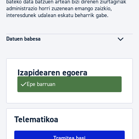
bateko data batzuen artean bizi direnen ziurtagiriak
administrazio horri zuzenean emango zaizkio,
interesdunek udalean eskatu beharrik gabe.
Datuen babesa
Izapidearen egoera
Epe barruan
Telematikoa
Tramitea hasi