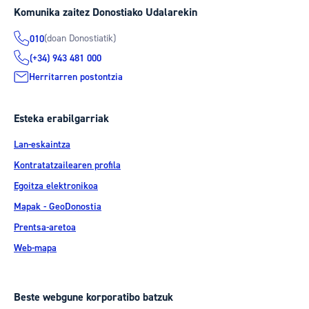
Komunika zaitez Donostiako Udalarekin
(doan Donostiatik)
010
(+34) 943 481 000
Herritarren postontzia
Esteka erabilgarriak
Lan-eskaintza
Kontratatzailearen profila
Egoitza elektronikoa
Mapak - GeoDonostia
Prentsa-aretoa
Web-mapa
Beste webgune korporatibo batzuk