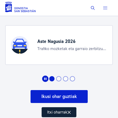
Eduki nagusira joan
Buscar
Aste Nagusia 2026
Trafiko mozketak eta garraio zerbitzu
bereziak
Ikusi ohar guztiak
Itxi oharrak