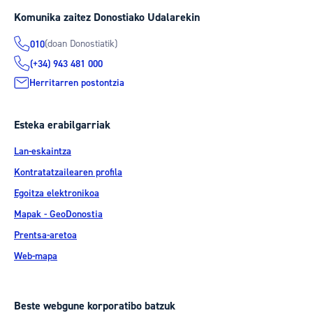
Komunika zaitez Donostiako Udalarekin
(doan Donostiatik)
010
(+34) 943 481 000
Herritarren postontzia
Esteka erabilgarriak
Lan-eskaintza
Kontratatzailearen profila
Egoitza elektronikoa
Mapak - GeoDonostia
Prentsa-aretoa
Web-mapa
Beste webgune korporatibo batzuk