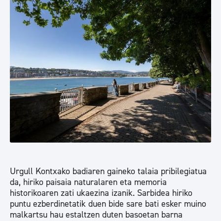
Urgull Kontxako badiaren gaineko talaia pribilegiatua
da, hiriko paisaia naturalaren eta memoria
historikoaren zati ukaezina izanik. Sarbidea hiriko
puntu ezberdinetatik duen bide sare bati esker muino
malkartsu hau estaltzen duten basoetan barna