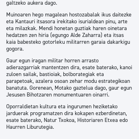
galtzeko aukera dago.
Muinoaren hego magalean hostozabalak ikus daitezke
eta Kantauri itsasora irekitako isurialdean pinu, arte
eta milazkak. Mendi honetan guztiak haren oinetara
hedatzen zen hiria (egungo Alde Zaharra) eta itsas
kaia babesteko gotorleku militarren garaia dakarkigu
gogora.
Gaur egun iragan militar horren arrasto
adierazgarriak mantentzen dira, esate baterako, kanoi
zuloen sailak, bastioiak, bolborategiak eta
parapetoak, azalera osoan zehar modu estrategikoan
banatuta. Gorenean, Motako gaztelua dago, gaur egun
Jesusen Bihotzaren monumentuaren oinarri.
Oporraldietan kultura eta ingurumen heziketako
jarduerak programatzen dira kokapen ezberdinetan,
esate baterako, Natur Txokoa, Historiaren Etxea edo
Haurren Liburutegia.