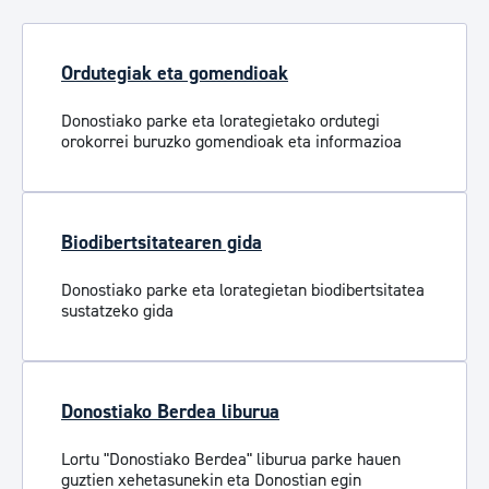
Ordutegiak eta gomendioak
Donostiako parke eta lorategietako ordutegi
orokorrei buruzko gomendioak eta informazioa
Biodibertsitatearen gida
Donostiako parke eta lorategietan biodibertsitatea
sustatzeko gida
Donostiako Berdea liburua
Lortu "Donostiako Berdea" liburua parke hauen
guztien xehetasunekin eta Donostian egin