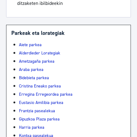
ditzaketen ibilbideekin
Parkeak eta lorategiak
Aiete parkea
Alderdieder Lorategiak
Ametzagaña parkea
Araba parkea
Bidebieta parkea
Cristina Eneako parkea
Erregina Erregeordea parkea
Eustasio Amilibia parkea
Frantzia pasealekua
Gipuzkoa Plaza parkea
Harria parkea
Kontxa pasealekua