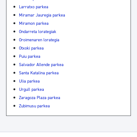
Larratxo parkea
Miramar Jauregia parkea
Miramon parkea
Ondarreta lorategiak
Oroimenaren lorategia
Otxoki parkea
Puiu parkea
Salvador Allende parkea
Santa Katalina parkea
Ulia parkea
Urgull parkea
Zaragoza Plaza parkea
Zubimusu parkea