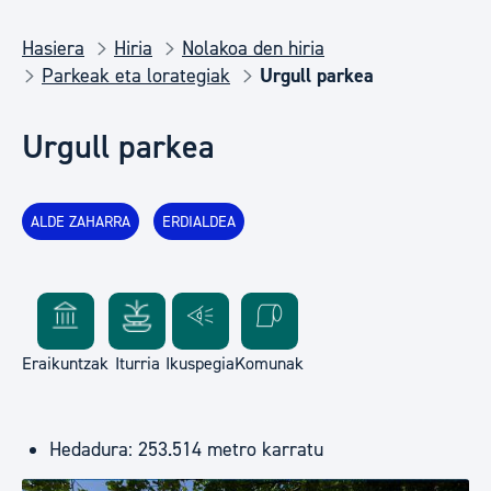
Hasiera
Hiria
Nolakoa den hiria
Parkeak eta lorategiak
Urgull parkea
Urgull parkea
ALDE ZAHARRA
ERDIALDEA
Eraikuntzak
Iturria
Ikuspegia
Komunak
Hedadura: 253.514 metro karratu