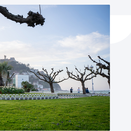
ta enplegua
ubideak eta bizikidetza