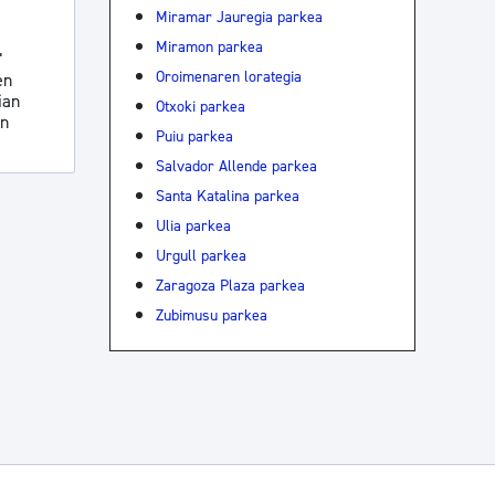
Miramar Jauregia parkea
Miramon parkea
"
Oroimenaren lorategia
en
ian
Otxoki parkea
in
Puiu parkea
Salvador Allende parkea
Santa Katalina parkea
Ulia parkea
Urgull parkea
Zaragoza Plaza parkea
Zubimusu parkea