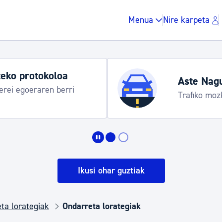
Menua
Nire karpeta
eko protokoloa
Aste Nag
rei egoeraren berri
Trafiko moz
Zergak eta isunak
Etxebizitza eta hirig
Ikusi ohar guztiak
Gune publikoa, ho
ta lorategiak
Ondarreta lorategiak