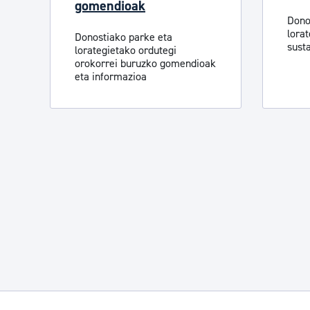
gomendioak
Dono
lorat
Donostiako parke eta
sust
lorategietako ordutegi
orokorrei buruzko gomendioak
eta informazioa