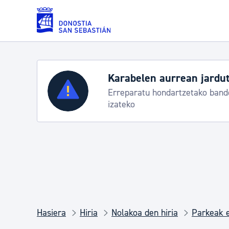
Eduki nagusira joan
Karabelen aurrean jardut
Zerbitzuak
Erreparatu hondartzetako bande
izateko
Errolda eta gai pertsonalak
Gizarte-zerbitzuak
Mugikortasuna
Hasiera
Hiria
Nolakoa den hiria
Parkeak e