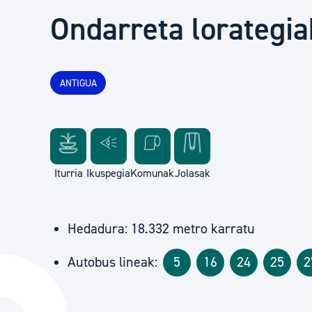
Herritarren segurtasuna eta larrialdiak
Ondarreta lorategia
Osasun publikoa, animaliak eta kontsumoa
ANTIGUA
Haurrak eta gazteak
Herritarren partaidetza eta elkartegintza
Iturria
Ikuspegia
Komunak
Jolasak
Kirola
Hedadura: 18.332 metro karratu
Autobus lineak:
5
16
24
25
2