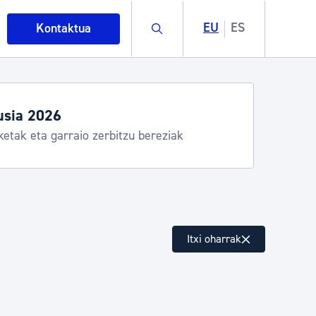
Buscar
EU
ES
Kontaktua
usia 2026
ketak eta garraio zerbitzu bereziak
intza
Itxi oharrak
ndakinak eta ingurumena