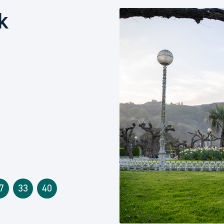
Euskara
k
Garapen ekonomikoa e
Berdintasuna, Giza Esk
Kultura
Turismoa
7
33
40