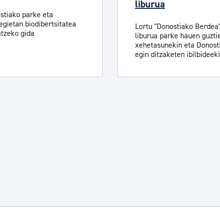
liburua
stiako parke eta
egietan biodibertsitatea
Lortu "Donostiako Berdea
atzeko gida
liburua parke hauen guzti
xehetasunekin eta Donost
egin ditzaketen ibilbideek