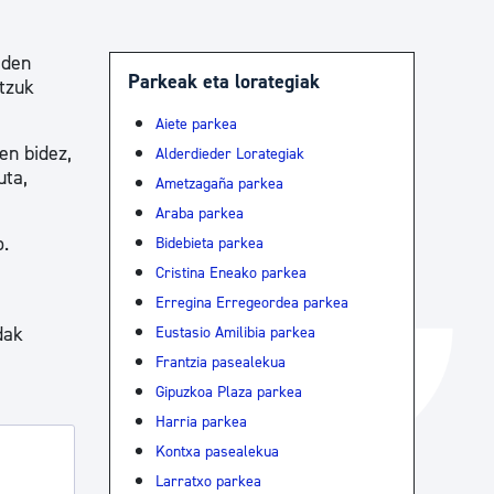
Izapideen katalogoa
 den
Parkeak eta lorategiak
atzuk
Tramitaziorako laguntza
Aiete parkea
en bidez,
Alderdieder Lorategiak
uta,
Ametzagaña parkea
Araba parkea
o.
Bidebieta parkea
Cristina Eneako parkea
Erregina Erregeordea parkea
dak
Eustasio Amilibia parkea
Frantzia pasealekua
Gipuzkoa Plaza parkea
Harria parkea
Kontxa pasealekua
Larratxo parkea