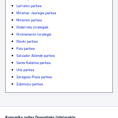
Larratxo parkea
Miramar Jauregia parkea
Miramon parkea
Ondarreta lorategiak
Oroimenaren lorategia
Otxoki parkea
Puiu parkea
Salvador Allende parkea
Santa Katalina parkea
Ulia parkea
Zaragoza Plaza parkea
Zubimusu parkea
Komunika zaitez Donostiako Udalarekin