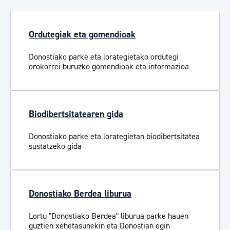
Ordutegiak eta gomendioak
Donostiako parke eta lorategietako ordutegi
orokorrei buruzko gomendioak eta informazioa
Biodibertsitatearen gida
Donostiako parke eta lorategietan biodibertsitatea
sustatzeko gida
Donostiako Berdea liburua
Lortu "Donostiako Berdea" liburua parke hauen
guztien xehetasunekin eta Donostian egin