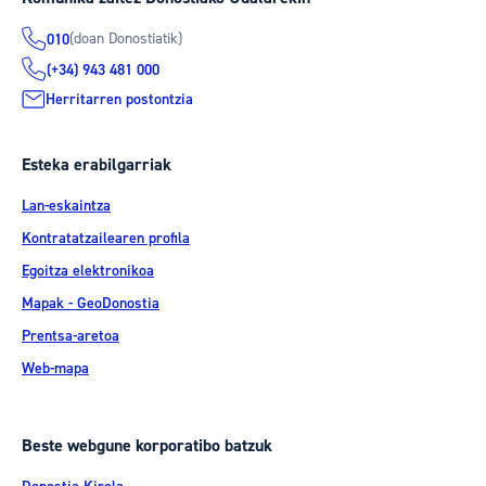
(doan Donostiatik)
010
(+34) 943 481 000
Herritarren postontzia
Esteka erabilgarriak
Lan-eskaintza
Kontratatzailearen profila
Egoitza elektronikoa
Mapak - GeoDonostia
Prentsa-aretoa
Web-mapa
Beste webgune korporatibo batzuk