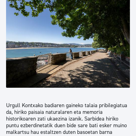
Urgull Kontxako badiaren gaineko talaia pribilegiatua
da, hiriko paisaia naturalaren eta memoria
historikoaren zati ukaezina izanik. Sarbidea hiriko
puntu ezberdinetatik duen bide sare bati esker muino
malkartsu hau estaltzen duten basoetan barna