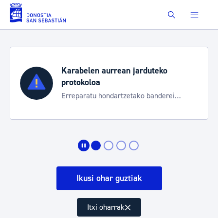
Eduki nagusira joan
Buscar
Karabelen aurrean jarduteko
protokoloa
Erreparatu hondartzetako banderei
egoeraren berri izateko
Ikusi ohar guztiak
Itxi oharrak