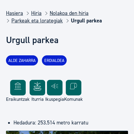
Hasiera
Hiria
Nolakoa den hiria
Parkeak eta lorategiak
Urgull parkea
Urgull parkea
ALDE ZAHARRA
ERDIALDEA
Eraikuntzak
Iturria
Ikuspegia
Komunak
Hedadura: 253.514 metro karratu