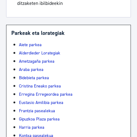
ditzaketen ibilbideekin
Parkeak eta lorategiak
Aiete parkea
Alderdieder Lorategiak
Ametzagaña parkea
Araba parkea
Bidebieta parkea
Cristina Eneako parkea
Erregina Erregeordea parkea
Eustasio Amilibia parkea
Frantzia pasealekua
Gipuzkoa Plaza parkea
Harria parkea
Kontxa pasealekua