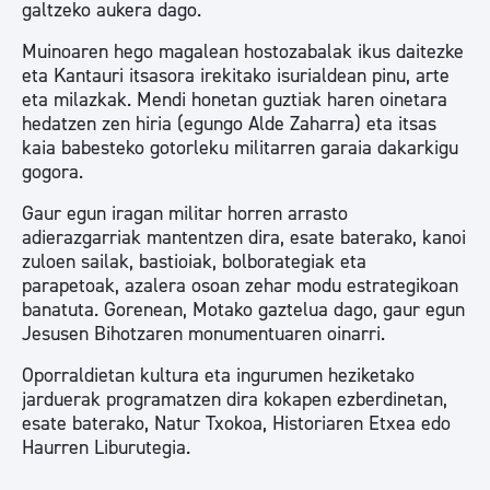
galtzeko aukera dago.
Muinoaren hego magalean hostozabalak ikus daitezke
eta Kantauri itsasora irekitako isurialdean pinu, arte
eta milazkak. Mendi honetan guztiak haren oinetara
hedatzen zen hiria (egungo Alde Zaharra) eta itsas
kaia babesteko gotorleku militarren garaia dakarkigu
gogora.
Gaur egun iragan militar horren arrasto
adierazgarriak mantentzen dira, esate baterako, kanoi
zuloen sailak, bastioiak, bolborategiak eta
parapetoak, azalera osoan zehar modu estrategikoan
banatuta. Gorenean, Motako gaztelua dago, gaur egun
Jesusen Bihotzaren monumentuaren oinarri.
Oporraldietan kultura eta ingurumen heziketako
jarduerak programatzen dira kokapen ezberdinetan,
esate baterako, Natur Txokoa, Historiaren Etxea edo
Haurren Liburutegia.