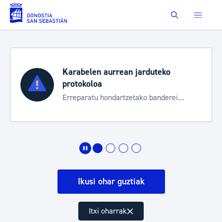
Eduki nagusira joan
Buscar
Karabelen aurrean jarduteko
protokoloa
Erreparatu hondartzetako banderei
egoeraren berri izateko
Ikusi ohar guztiak
Itxi oharrak