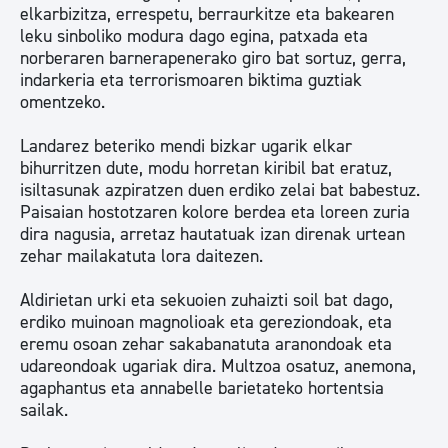
elkarbizitza, errespetu, berraurkitze eta bakearen
leku sinboliko modura dago egina, patxada eta
norberaren barnerapenerako giro bat sortuz, gerra,
indarkeria eta terrorismoaren biktima guztiak
omentzeko.
Landarez beteriko mendi bizkar ugarik elkar
bihurritzen dute, modu horretan kiribil bat eratuz,
isiltasunak azpiratzen duen erdiko zelai bat babestuz.
Paisaian hostotzaren kolore berdea eta loreen zuria
dira nagusia, arretaz hautatuak izan direnak urtean
zehar mailakatuta lora daitezen.
Aldirietan urki eta sekuoien zuhaizti soil bat dago,
erdiko muinoan magnolioak eta gereziondoak, eta
eremu osoan zehar sakabanatuta aranondoak eta
udareondoak ugariak dira. Multzoa osatuz, anemona,
agaphantus eta annabelle barietateko hortentsia
sailak.