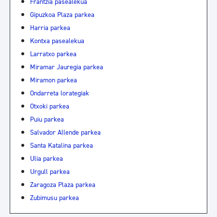
Frantzia pasealekua
Gipuzkoa Plaza parkea
Harria parkea
Kontxa pasealekua
Larratxo parkea
Miramar Jauregia parkea
Miramon parkea
Ondarreta lorategiak
Otxoki parkea
Puiu parkea
Salvador Allende parkea
Santa Katalina parkea
Ulia parkea
Urgull parkea
Zaragoza Plaza parkea
Zubimusu parkea