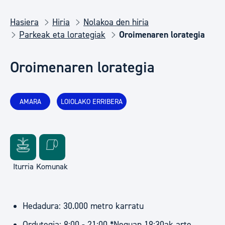
Hasiera
Hiria
Nolakoa den hiria
Parkeak eta lorategiak
Oroimenaren lorategia
Oroimenaren lorategia
AMARA
LOIOLAKO ERRIBERA
Iturria
Komunak
Hedadura: 30.000 metro karratu
Ordutegia: 8:00 - 21:00 *Neguan 19:30ak arte