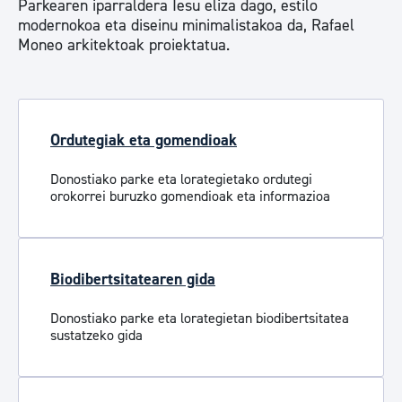
Parkearen iparraldera Iesu eliza dago, estilo
modernokoa eta diseinu minimalistakoa da, Rafael
Moneo arkitektoak proiektatua.
Ordutegiak eta gomendioak
Donostiako parke eta lorategietako ordutegi
orokorrei buruzko gomendioak eta informazioa
Biodibertsitatearen gida
Donostiako parke eta lorategietan biodibertsitatea
sustatzeko gida