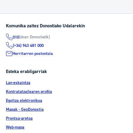
Komunika zaitez Donostiako Udalarekin
(doan Donostiatik)
010
(+34) 943 481 000
Herritarren postontzia
Esteka erabilgarriak
Lan-eskaintza
Kontratatzailearen profila
Egoitza elektronikoa
Mapak - GeoDonostia
Prentsa-aretoa
Web-mapa