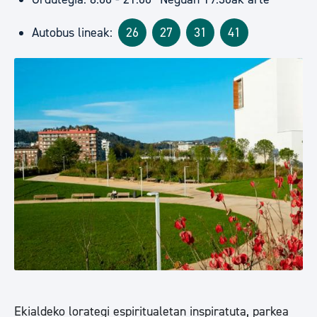
Autobus lineak:
26
27
31
41
Ekialdeko lorategi espiritualetan inspiratuta, parkea