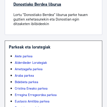
Donostiako Berdea liburua
Lortu "Donostiako Berdea" liburua parke hauen
guztien xehetasunekin eta Donostian egin
ditzaketen ibilbideekin
Parkeak eta lorategiak
Aiete parkea
Alderdieder Lorategiak
Ametzagaña parkea
Araba parkea
Bidebieta parkea
Cristina Eneako parkea
Erregina Erregeordea parkea
Eustasio Amilibia parkea