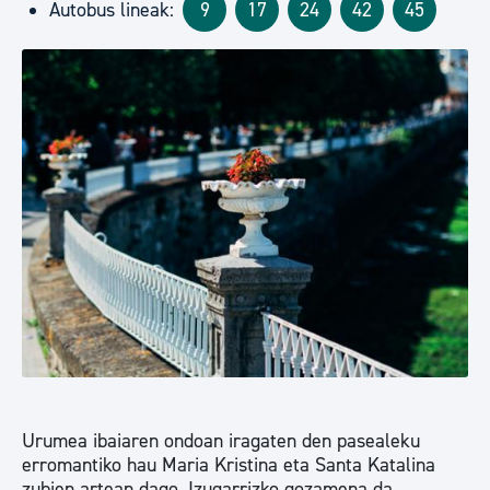
Autobus lineak:
9
17
24
42
45
Urumea ibaiaren ondoan iragaten den pasealeku
erromantiko hau Maria Kristina eta Santa Katalina
zubien artean dago. Izugarrizko gozamena da