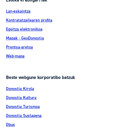
Esteka erabilgarriak
Lan-eskaintza
Kontratatzailearen profila
Egoitza elektronikoa
Mapak - GeoDonostia
Prentsa-aretoa
Web-mapa
Beste webgune korporatibo batzuk
Donostia Kirola
Donostia Kultura
Donostia Turismoa
Donostia Sustapena
Dbus