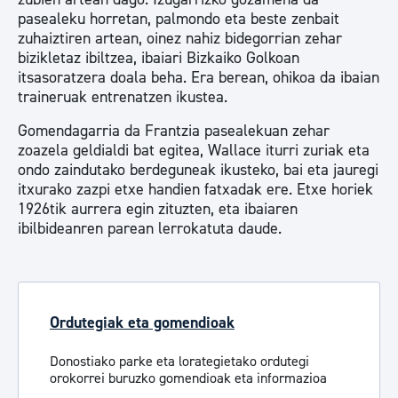
pasealeku horretan, palmondo eta beste zenbait
zuhaiztiren artean, oinez nahiz bidegorrian zehar
bizikletaz ibiltzea, ibaiari Bizkaiko Golkoan
itsasoratzera doala beha. Era berean, ohikoa da ibaian
traineruak entrenatzen ikustea.
Gomendagarria da Frantzia pasealekuan zehar
zoazela geldialdi bat egitea, Wallace iturri zuriak eta
ondo zaindutako berdeguneak ikusteko, bai eta jauregi
itxurako zazpi etxe handien fatxadak ere. Etxe horiek
1926tik aurrera egin zituzten, eta ibaiaren
ibilbideanren parean lerrokatuta daude.
Ordutegiak eta gomendioak
Donostiako parke eta lorategietako ordutegi
orokorrei buruzko gomendioak eta informazioa