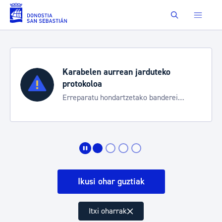
Eduki nagusira joan
Buscar
Karabelen aurrean jarduteko
protokoloa
Erreparatu hondartzetako banderei
egoeraren berri izateko
Ikusi ohar guztiak
Itxi oharrak