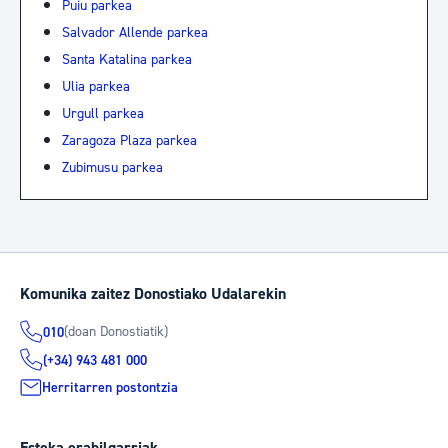
Puiu parkea
Salvador Allende parkea
Santa Katalina parkea
Ulia parkea
Urgull parkea
Zaragoza Plaza parkea
Zubimusu parkea
Komunika zaitez Donostiako Udalarekin
(doan Donostiatik)
010
(+34) 943 481 000
Herritarren postontzia