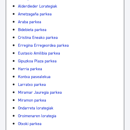
Alderdieder Lorategiak
Ametzagaña parkea
Araba parkea
Bidebieta parkea
Cristina Eneako parkea
Erregina Erregeordea parkea
Eustasio Amilibia parkea
Gipuzkoa Plaza parkea
Harria parkea
Kontxa pasealekua
Larratxo parkea
Miramar Jauregia parkea
Miramon parkea
Ondarreta lorategiak
Oroimenaren lorategia
Otxoki parkea