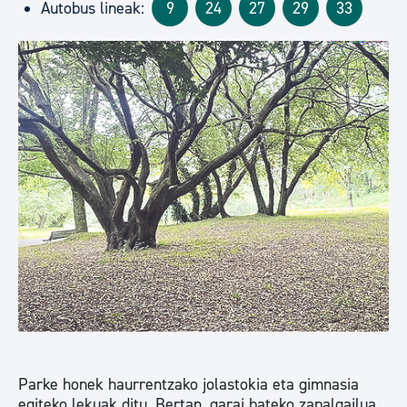
Autobus lineak:
9
24
27
29
33
Parke honek haurrentzako jolastokia eta gimnasia
egiteko lekuak ditu. Bertan, garai bateko zapalgailua