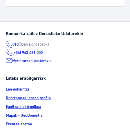
Komunika zaitez Donostiako Udalarekin
(doan Donostiatik)
010
(+34) 943 481 000
Herritarren postontzia
Esteka erabilgarriak
Lan-eskaintza
Kontratatzailearen profila
Egoitza elektronikoa
Mapak - GeoDonostia
Prentsa-aretoa