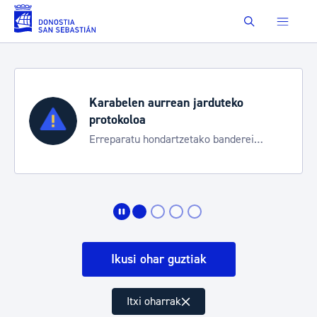
Eduki nagusira joan
Buscar
Karabelen aurrean jarduteko
protokoloa
Erreparatu hondartzetako banderei
egoeraren berri izateko
Ikusi ohar guztiak
Itxi oharrak