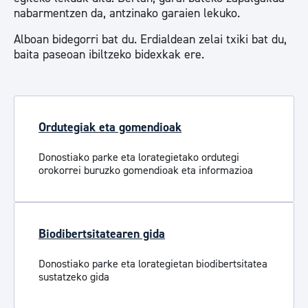
nabarmentzen da, antzinako garaien lekuko.
Alboan bidegorri bat du. Erdialdean zelai txiki bat du,
baita paseoan ibiltzeko bidexkak ere.
Ordutegiak eta gomendioak
Donostiako parke eta lorategietako ordutegi
orokorrei buruzko gomendioak eta informazioa
Biodibertsitatearen gida
Donostiako parke eta lorategietan biodibertsitatea
sustatzeko gida