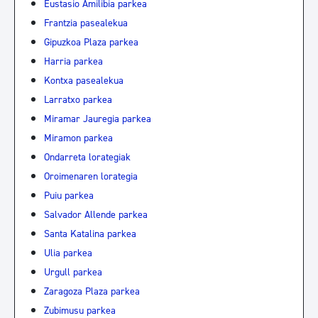
Eustasio Amilibia parkea
Frantzia pasealekua
Gipuzkoa Plaza parkea
Harria parkea
Kontxa pasealekua
Larratxo parkea
Miramar Jauregia parkea
Miramon parkea
Ondarreta lorategiak
Oroimenaren lorategia
Puiu parkea
Salvador Allende parkea
Santa Katalina parkea
Ulia parkea
Urgull parkea
Zaragoza Plaza parkea
Zubimusu parkea