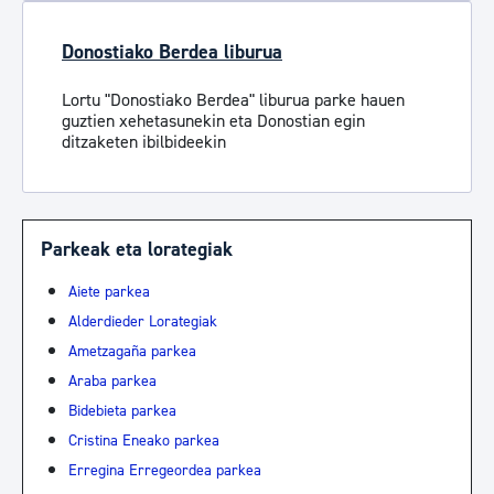
Donostiako Berdea liburua
Lortu "Donostiako Berdea" liburua parke hauen
guztien xehetasunekin eta Donostian egin
ditzaketen ibilbideekin
Parkeak eta lorategiak
Aiete parkea
Alderdieder Lorategiak
Ametzagaña parkea
Araba parkea
Bidebieta parkea
Cristina Eneako parkea
Erregina Erregeordea parkea