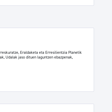
eskuratze, Eraldaketa eta Erresilientzia Planetik
iak, Udalak jaso dituen laguntzen ebazpenak,