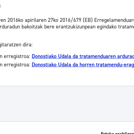
a
n 2016ko apirilaren 27ko 2016/679 (EB) Erregelamenduaren 
rduradun bakoitzak bere erantzukizunpean egindako tratam
itaratzen dira:
n erregistroa:
Donostiako Udala da tratamenduaren ardura
n erregistroa:
Donostiako Udala da horren tratamendu-erag