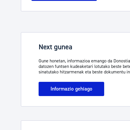
Next gunea
Gune honetan, informazioa emango da Donostiako
datozen funtsen kudeaketari lotutako beste bet
sinatutako hitzarmenak eta beste dokumentu in
Informazio gehiago