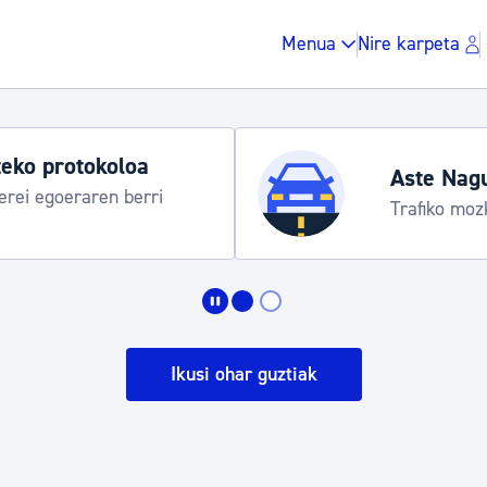
Menua
Nire karpeta
eko protokoloa
Aste Nag
rei egoeraren berri
Trafiko moz
Zergak eta isunak
Etxebizitza eta hirig
Ikusi ohar guztiak
Gune publikoa, ho