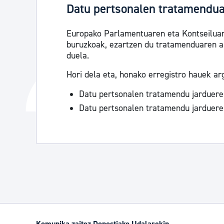
Datu pertsonalen tratamendu
Europako Parlamentuaren eta Kontseiluare
buruzkoak, ezartzen du tratamenduaren a
duela.
Hori dela eta, honako erregistro hauek arg
Datu pertsonalen tratamendu jarduere
Datu pertsonalen tratamendu jarduere