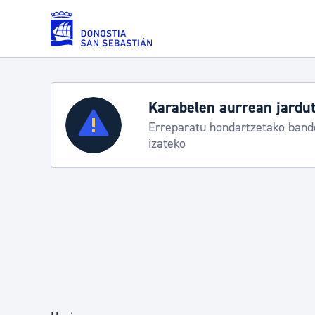
Eduki nagusira joan
Karabelen aurrean jardut
Zerbitzuak
Erreparatu hondartzetako bande
izateko
Errolda eta gai pertsonalak
Gizarte-zerbitzuak
Mugikortasuna