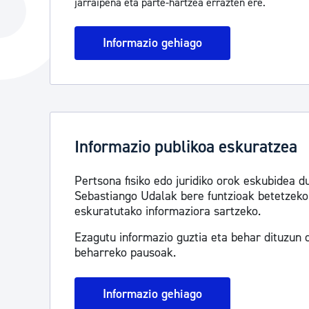
jarraipena eta parte-hartzea errazten ere.
Hiria
Aktualita
Hiria orain
Albisteak
Informazio gehiago
Hiria ezagutu
Abisuak
Etorkizuneko hiria
Kultur ag
Informazio publikoa eskuratzea
Pertsona fisiko edo juridiko orok eskubidea d
Sebastiango Udalak bere funtzioak betetzeko
eskuratutako informaziora sartzeko.
Ezagutu informazio guztia eta behar dituzun d
beharreko pausoak.
Informazio gehiago