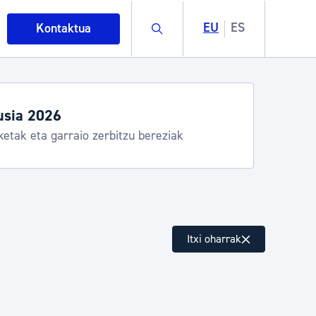
Buscar
EU
ES
Kontaktua
usia 2026
ketak eta garraio zerbitzu bereziak
intza
Itxi oharrak
ndakinak eta ingurumena