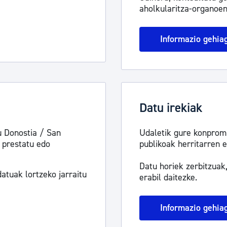
aholkularitza-organoen
tea
Udal administrazioa
Iragarki ofizialen taula
Informazio gehia
Egutegi fiskala
enda
Gardentasun ataria
Datu irekiak
u Donostia / San
Udaletik gure konprom
 prestatu edo
publikoak herritarren e
Datu horiek zerbitzuak
atuak lortzeko jarraitu
erabil daitezke.
Informazio gehia