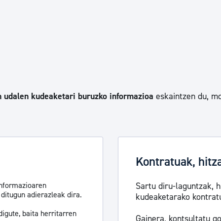
Euskara
Garapen ekonomikoa e
Berdintasuna, Giza Esk
n udalen kudeaketari buruzko informazioa
eskaintzen du, mo
Kultura
Turismoa
Kontratuak, hitz
informazioaren
Sartu diru-laguntzak, h
 ditugun adierazleak dira.
kudeaketarako kontratu
gute, baita herritarren
Gainera, kontsultatu g