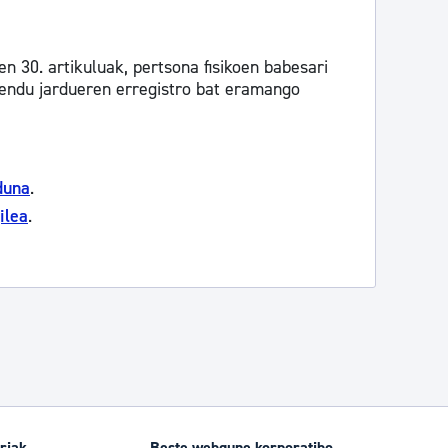
30. artikuluak, pertsona fisikoen babesari
endu jardueren erregistro bat eramango
duna
.
ilea
.