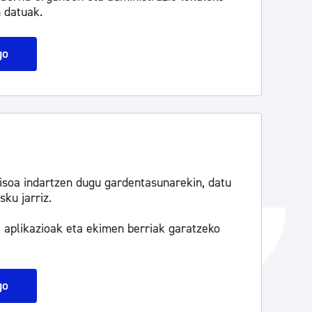
 datuak.
Izapideen katalogoa
go
Tramitaziorako laguntza
isoa indartzen dugu gardentasunarekin, datu
sku jarriz.
, aplikazioak eta ekimen berriak garatzeko
go