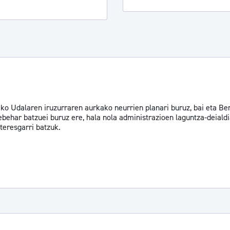
 Udalaren iruzurraren aurkako neurrien planari buruz, bai eta Berr
ebehar batzuei buruz ere, hala nola administrazioen laguntza-deiald
teresgarri batzuk.