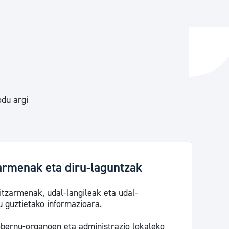
ta enplegua
ubideak eta bizikidetza
du argi
armenak eta diru-laguntzak
itzarmenak, udal-langileak eta udal-
 guztietako informazioara.
obernu-organoen eta administrazio lokaleko