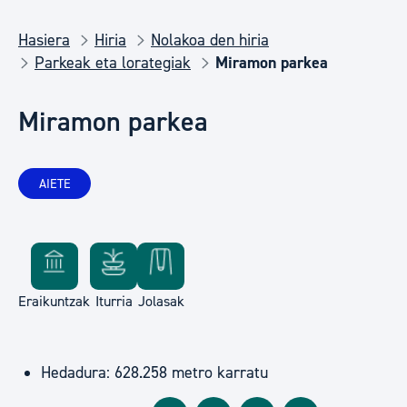
Hasiera
Hiria
Nolakoa den hiria
Parkeak eta lorategiak
Miramon parkea
Miramon parkea
AIETE
Eraikuntzak
Iturria
Jolasak
Hedadura: 628.258 metro karratu