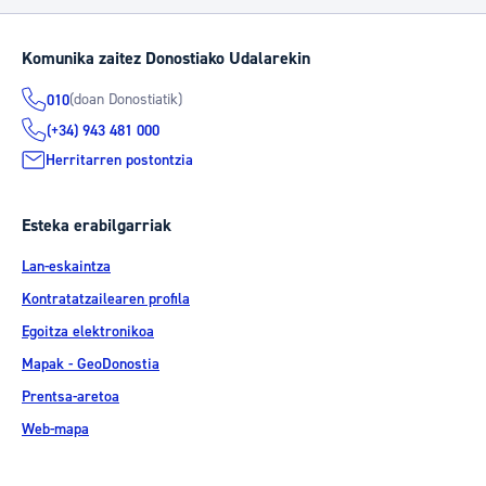
Komunika zaitez Donostiako Udalarekin
(doan Donostiatik)
010
(+34) 943 481 000
Herritarren postontzia
Esteka erabilgarriak
Lan-eskaintza
Kontratatzailearen profila
Egoitza elektronikoa
Mapak - GeoDonostia
Prentsa-aretoa
Web-mapa