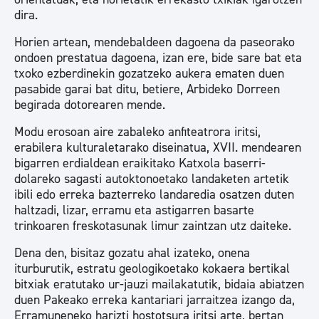
dira.
Horien artean, mendebaldeen dagoena da paseorako
ondoen prestatua dagoena, izan ere, bide sare bat eta
txoko ezberdinekin gozatzeko aukera ematen duen
pasabide garai bat ditu, betiere, Arbideko Dorreen
begirada dotorearen mende.
Modu erosoan aire zabaleko anfiteatrora iritsi,
erabilera kulturaletarako diseinatua, XVII. mendearen
bigarren erdialdean eraikitako Katxola baserri-
dolareko sagasti autoktonoetako landaketen artetik
ibili edo erreka bazterreko landaredia osatzen duten
haltzadi, lizar, erramu eta astigarren basarte
trinkoaren freskotasunak limur zaintzan utz daiteke.
Dena den, bisitaz gozatu ahal izateko, onena
iturburutik, estratu geologikoetako kokaera bertikal
bitxiak eratutako ur-jauzi mailakatutik, bidaia abiatzen
duen Pakeako erreka kantariari jarraitzea izango da,
Erramuneneko harizti hostotsura iritsi arte, bertan