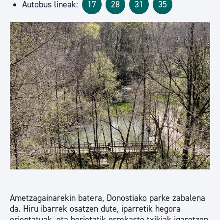
Autobus lineak:
17
28
31
35
Ametzagainarekin batera, Donostiako parke zabalena
da. Hiru ibarrek osatzen dute, iparretik hegora
orientatuak, eta horietatik errekasto txikiak igarotzen