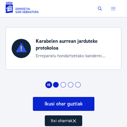
Eduki nagusira joan
Buscar
Karabelen aurrean jarduteko
protokoloa
Erreparatu hondartzetako banderei
egoeraren berri izateko
Ikusi ohar guztiak
Itxi oharrak