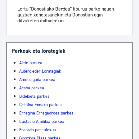
Lortu "Donostiako Berdea" liburua parke hauen
guztien xehetasunekin eta Donostian egin
ditzaketen ibilbideekin
Parkeak eta lorategiak
Aiete parkea
Alderdieder Lorategiak
Ametzagaña parkea
Araba parkea
Bidebieta parkea
Cristina Eneako parkea
Erregina Erregeordea parkea
Eustasio Amilibia parkea
Frantzia pasealekua
Gipuzkoa Plaza parkea