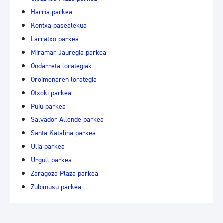
Harria parkea
Kontxa pasealekua
Larratxo parkea
Miramar Jauregia parkea
Ondarreta lorategiak
Oroimenaren lorategia
Otxoki parkea
Puiu parkea
Salvador Allende parkea
Santa Katalina parkea
Ulia parkea
Urgull parkea
Zaragoza Plaza parkea
Zubimusu parkea