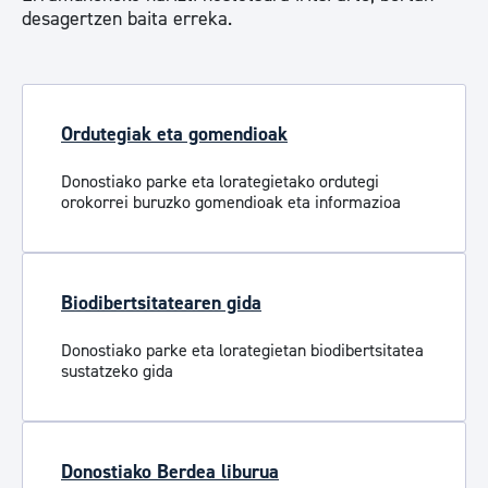
desagertzen baita erreka.
Ordutegiak eta gomendioak
Donostiako parke eta lorategietako ordutegi
orokorrei buruzko gomendioak eta informazioa
Biodibertsitatearen gida
Donostiako parke eta lorategietan biodibertsitatea
sustatzeko gida
Donostiako Berdea liburua