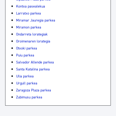
Kontxa pasealekua
Larratxo parkea
Miramar Jauregia parkea
Miramon parkea
Ondarreta lorategiak
Oroimenaren lorategia
Otxoki parkea
Puiu parkea
Salvador Allende parkea
Santa Katalina parkea
Ulia parkea
Urgull parkea
Zaragoza Plaza parkea
Zubimusu parkea