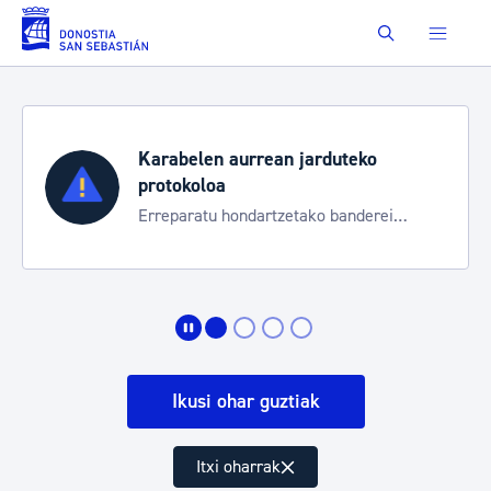
Eduki nagusira joan
Buscar
Karabelen aurrean jarduteko
protokoloa
Erreparatu hondartzetako banderei
egoeraren berri izateko
Ikusi ohar guztiak
Itxi oharrak