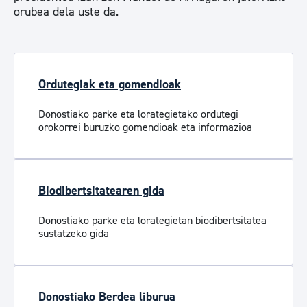
orubea dela uste da.
Ordutegiak eta gomendioak
Donostiako parke eta lorategietako ordutegi
orokorrei buruzko gomendioak eta informazioa
Biodibertsitatearen gida
Donostiako parke eta lorategietan biodibertsitatea
sustatzeko gida
Donostiako Berdea liburua