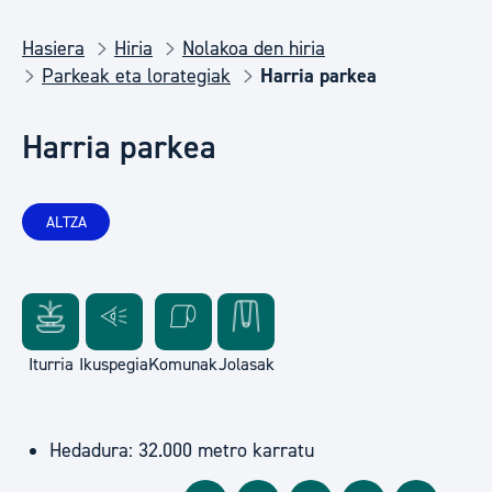
Hasiera
Hiria
Nolakoa den hiria
Parkeak eta lorategiak
Harria parkea
Harria parkea
ALTZA
Iturria
Ikuspegia
Komunak
Jolasak
Hedadura: 32.000 metro karratu