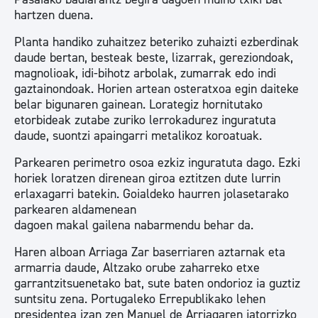
hartzen duena.
Planta handiko zuhaitzez beteriko zuhaizti ezberdinak
daude bertan, besteak beste, lizarrak, gereziondoak,
magnolioak, idi-bihotz arbolak, zumarrak edo indi
gaztainondoak. Horien artean osteratxoa egin daiteke
belar bigunaren gainean. Lorategiz hornitutako
etorbideak zutabe zuriko lerrokadurez inguratuta
daude, suontzi apaingarri metalikoz koroatuak.
Parkearen perimetro osoa ezkiz inguratuta dago. Ezki
horiek loratzen direnean giroa eztitzen dute lurrin
erlaxagarri batekin. Goialdeko haurren jolasetarako
parkearen aldamenean
dagoen makal gailena nabarmendu behar da.
Haren alboan Arriaga Zar baserriaren aztarnak eta
armarria daude, Altzako orube zaharreko etxe
garrantzitsuenetako bat, sute baten ondorioz ia guztiz
suntsitu zena. Portugaleko Errepublikako lehen
presidentea izan zen Manuel de Arriagaren jatorrizko