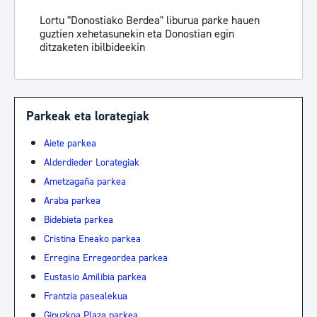
Lortu "Donostiako Berdea" liburua parke hauen
guztien xehetasunekin eta Donostian egin
ditzaketen ibilbideekin
Parkeak eta lorategiak
Aiete parkea
Alderdieder Lorategiak
Ametzagaña parkea
Araba parkea
Bidebieta parkea
Cristina Eneako parkea
Erregina Erregeordea parkea
Eustasio Amilibia parkea
Frantzia pasealekua
Gipuzkoa Plaza parkea