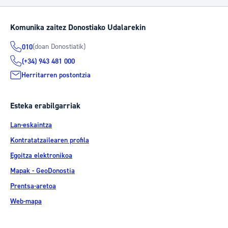
Komunika zaitez Donostiako Udalarekin
(doan Donostiatik)
010
(+34) 943 481 000
Herritarren postontzia
Esteka erabilgarriak
Lan-eskaintza
Kontratatzailearen profila
Egoitza elektronikoa
Mapak - GeoDonostia
Prentsa-aretoa
Web-mapa