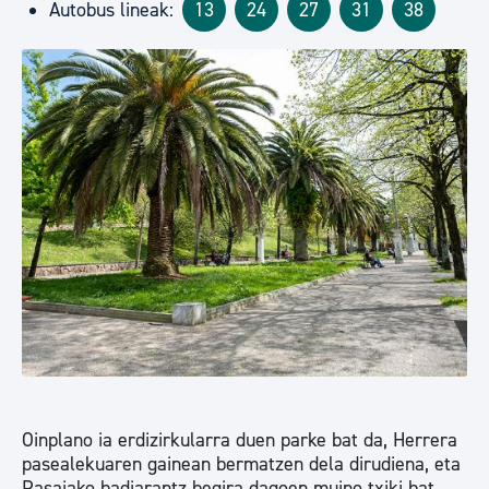
Autobus lineak:
13
24
27
31
38
Oinplano ia erdizirkularra duen parke bat da, Herrera
pasealekuaren gainean bermatzen dela dirudiena, eta
Pasaiako badiarantz begira dagoen muino txiki bat